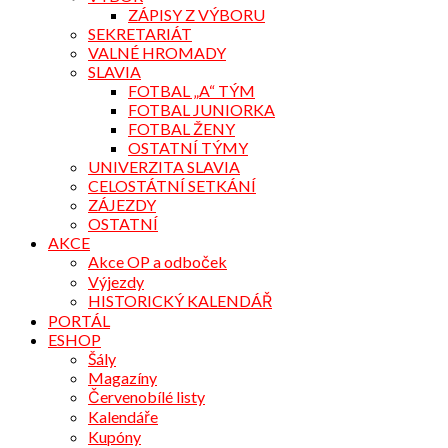
ZÁPISY Z VÝBORU
SEKRETARIÁT
VALNÉ HROMADY
SLAVIA
FOTBAL „A“ TÝM
FOTBAL JUNIORKA
FOTBAL ŽENY
OSTATNÍ TÝMY
UNIVERZITA SLAVIA
CELOSTÁTNÍ SETKÁNÍ
ZÁJEZDY
OSTATNÍ
AKCE
Akce OP a odboček
Výjezdy
HISTORICKÝ KALENDÁŘ
PORTÁL
ESHOP
Šály
Magazíny
Červenobílé listy
Kalendáře
Kupóny