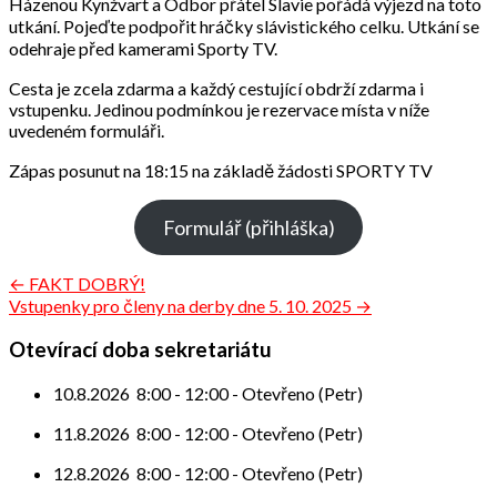
Házenou Kynžvart a Odbor přátel Slavie pořádá výjezd na toto
utkání. Pojeďte podpořit hráčky slávistického celku. Utkání se
odehraje před kamerami Sporty TV.
Cesta je zcela zdarma a každý cestující obdrží zdarma i
vstupenku. Jedinou podmínkou je rezervace místa v níže
uvedeném formuláři.
Zápas posunut na 18:15 na základě žádosti SPORTY TV
Formulář (přihláška)
Navigace
← FAKT DOBRÝ!
Vstupenky pro členy na derby dne 5. 10. 2025 →
pro
příspěvek
Otevírací doba sekretariátu
10.8.2026
8:00
-
12:00
-
Otevřeno (Petr)
11.8.2026
8:00
-
12:00
-
Otevřeno (Petr)
12.8.2026
8:00
-
12:00
-
Otevřeno (Petr)