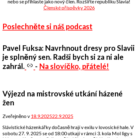
nebo se přihlaste jako nový člen. Rozšiřte republiku Slavia!
Členské příspěvky 2026
Poslechněte si náš podcast
Pavel Fuksa: Navrhnout dresy pro Slavii
je splněný sen. Radši bych si za ni ale
zahrál.
-
Na slovíčko, přátelé!
Výjezd na mistrovské utkání házené
žen
Zveřejněno v
18.9.2025
22.9.2025
od
Odbor
Slávistické házenkářky dočasně hrají v exilu v lovosické hale. V
přátel
sobotu 27. 9. 2025 se od 18:00 utkají v rámci 3. kola Mol ligy s