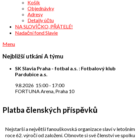
Košík
Objednávky
Adresy
Detaily účtu
NA SLOVÍČKO, PŘÁTELÉ!
Nadační fond Slavie
Menu
Nejbližší utkání A týmu
SK Slavia Praha - fotbal a.s. : Fotbalový klub
Pardubice a.s.
9.8.2026
15:00
-
17:00
FORTUNA Arena, Praha 10
Platba členských příspěvků
Nejstarší a největší fanouškovská organizace slaví v letošním
roce 62. výročí od založení. Obnovte si své členství ve spolku