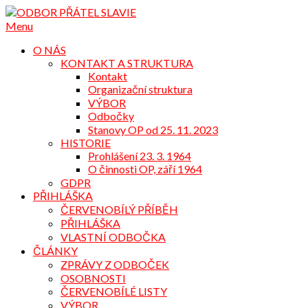
Přejdi
na
Menu
obsah
O NÁS
KONTAKT A STRUKTURA
Kontakt
Organizační struktura
VÝBOR
Odbočky
Stanovy OP od 25. 11. 2023
HISTORIE
Prohlášení 23. 3. 1964
O činnosti OP, září 1964
GDPR
PŘIHLÁŠKA
ČERVENOBÍLÝ PŘÍBĚH
PŘIHLÁŠKA
VLASTNÍ ODBOČKA
ČLÁNKY
ZPRÁVY Z ODBOČEK
OSOBNOSTI
ČERVENOBÍLÉ LISTY
VÝBOR