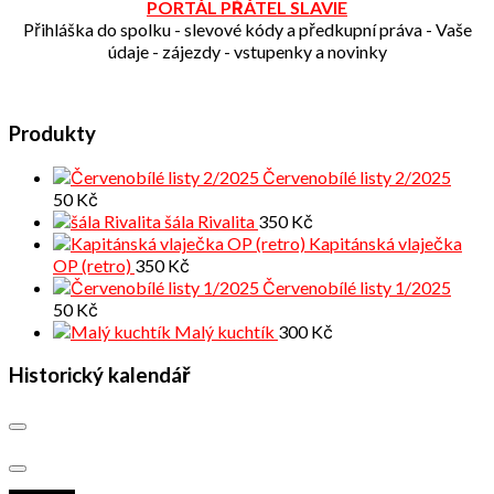
PORTÁL PŘÁTEL SLAVIE
Přihláška do spolku - slevové kódy a předkupní práva - Vaše
údaje - zájezdy - vstupenky a novinky
Produkty
Červenobílé listy 2/2025
50
Kč
šála Rivalita
350
Kč
Kapitánská vlaječka
OP (retro)
350
Kč
Červenobílé listy 1/2025
50
Kč
Malý kuchtík
300
Kč
Historický kalendář