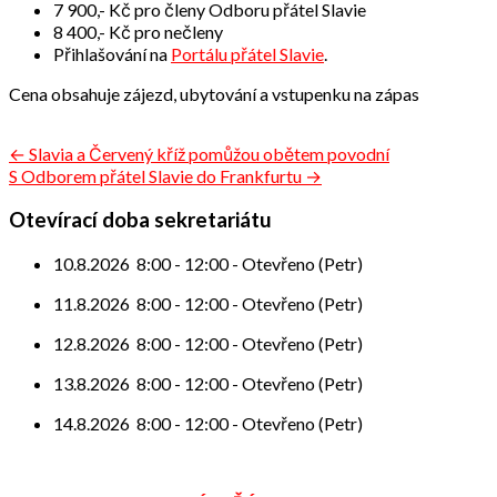
7 900,- Kč pro členy Odboru přátel Slavie
8 400,- Kč pro nečleny
Přihlašování na
Portálu přátel Slavie
.
Cena obsahuje zájezd, ubytování a vstupenku na zápas
Navigace
← Slavia a Červený kříž pomůžou obětem povodní
S Odborem přátel Slavie do Frankfurtu →
pro
příspěvek
Otevírací doba sekretariátu
10.8.2026
8:00
-
12:00
-
Otevřeno (Petr)
11.8.2026
8:00
-
12:00
-
Otevřeno (Petr)
12.8.2026
8:00
-
12:00
-
Otevřeno (Petr)
13.8.2026
8:00
-
12:00
-
Otevřeno (Petr)
14.8.2026
8:00
-
12:00
-
Otevřeno (Petr)