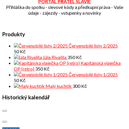
PORTÁL PŘÁTEL SLAVIE
Přihláška do spolku - slevové kódy a předkupní práva - Vaše
údaje - zájezdy - vstupenky a novinky
Produkty
Červenobílé listy 2/2025
50
Kč
šála Rivalita
350
Kč
Kapitánská vlaječka
OP (retro)
350
Kč
Červenobílé listy 1/2025
50
Kč
Malý kuchtík
300
Kč
Historický kalendář