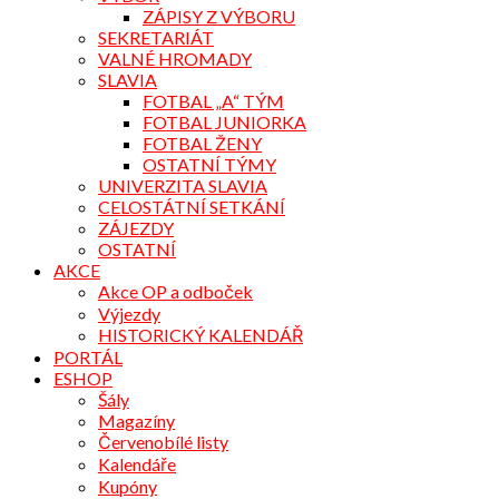
ZÁPISY Z VÝBORU
SEKRETARIÁT
VALNÉ HROMADY
SLAVIA
FOTBAL „A“ TÝM
FOTBAL JUNIORKA
FOTBAL ŽENY
OSTATNÍ TÝMY
UNIVERZITA SLAVIA
CELOSTÁTNÍ SETKÁNÍ
ZÁJEZDY
OSTATNÍ
AKCE
Akce OP a odboček
Výjezdy
HISTORICKÝ KALENDÁŘ
PORTÁL
ESHOP
Šály
Magazíny
Červenobílé listy
Kalendáře
Kupóny