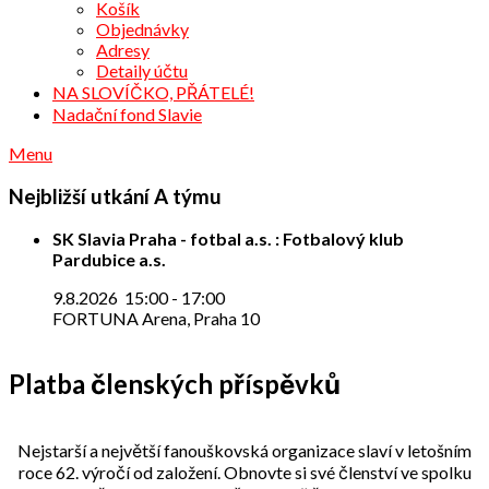
Košík
Objednávky
Adresy
Detaily účtu
NA SLOVÍČKO, PŘÁTELÉ!
Nadační fond Slavie
Menu
Nejbližší utkání A týmu
SK Slavia Praha - fotbal a.s. : Fotbalový klub
Pardubice a.s.
9.8.2026
15:00
-
17:00
FORTUNA Arena, Praha 10
Platba členských příspěvků
Nejstarší a největší fanouškovská organizace slaví v letošním
roce 62. výročí od založení. Obnovte si své členství ve spolku