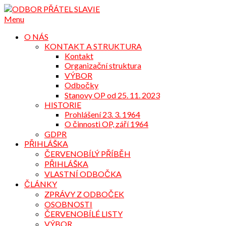
Přejdi
na
Menu
obsah
O NÁS
KONTAKT A STRUKTURA
Kontakt
Organizační struktura
VÝBOR
Odbočky
Stanovy OP od 25. 11. 2023
HISTORIE
Prohlášení 23. 3. 1964
O činnosti OP, září 1964
GDPR
PŘIHLÁŠKA
ČERVENOBÍLÝ PŘÍBĚH
PŘIHLÁŠKA
VLASTNÍ ODBOČKA
ČLÁNKY
ZPRÁVY Z ODBOČEK
OSOBNOSTI
ČERVENOBÍLÉ LISTY
VÝBOR