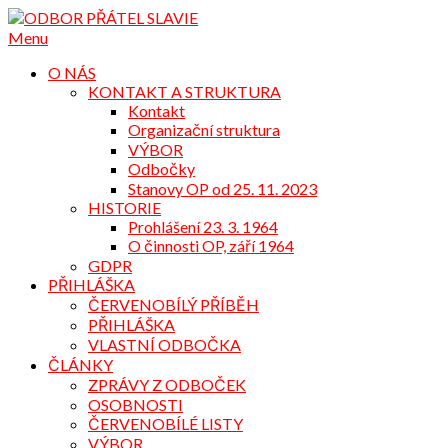
Přejdi
na
Menu
obsah
O NÁS
KONTAKT A STRUKTURA
Kontakt
Organizační struktura
VÝBOR
Odbočky
Stanovy OP od 25. 11. 2023
HISTORIE
Prohlášení 23. 3. 1964
O činnosti OP, září 1964
GDPR
PŘIHLÁŠKA
ČERVENOBÍLÝ PŘÍBĚH
PŘIHLÁŠKA
VLASTNÍ ODBOČKA
ČLÁNKY
ZPRÁVY Z ODBOČEK
OSOBNOSTI
ČERVENOBÍLÉ LISTY
VÝBOR