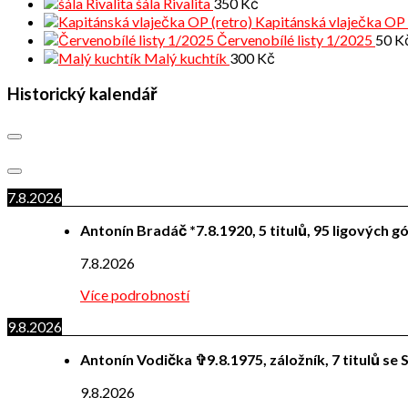
šála Rivalita
350
Kč
Kapitánská vlaječka OP 
Červenobílé listy 1/2025
50
K
Malý kuchtík
300
Kč
Historický kalendář
7.8.2026
Antonín Bradáč *7.8.1920, 5 titulů, 95 ligových g
7.8.2026
Více podrobností
9.8.2026
Antonín Vodička ✞9.8.1975, záložník, 7 titulů se S
9.8.2026