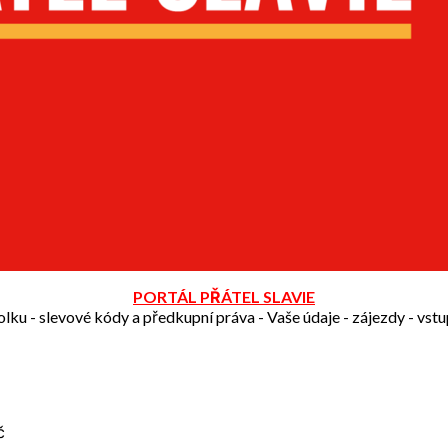
PORTÁL PŘÁTEL SLAVIE
olku - slevové kódy a předkupní práva - Vaše údaje - zájezdy - vst
č