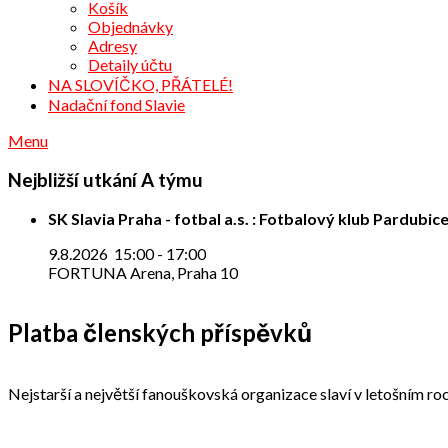
Košík
Objednávky
Adresy
Detaily účtu
NA SLOVÍČKO, PŘÁTELÉ!
Nadační fond Slavie
Menu
Nejbližší utkání A týmu
SK Slavia Praha - fotbal a.s. : Fotbalový klub Pardubice
9.8.2026
15:00
-
17:00
FORTUNA Arena, Praha 10
Platba členských příspěvků
Nejstarší a největší fanouškovská organizace slaví v letošním roc