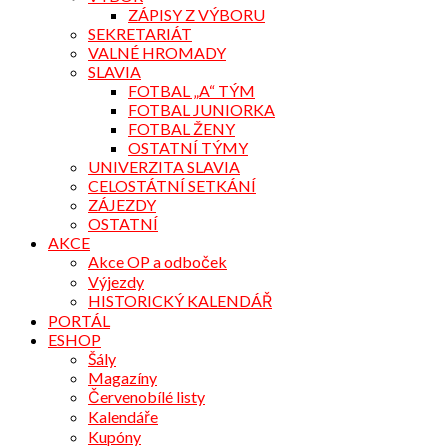
ZÁPISY Z VÝBORU
SEKRETARIÁT
VALNÉ HROMADY
SLAVIA
FOTBAL „A“ TÝM
FOTBAL JUNIORKA
FOTBAL ŽENY
OSTATNÍ TÝMY
UNIVERZITA SLAVIA
CELOSTÁTNÍ SETKÁNÍ
ZÁJEZDY
OSTATNÍ
AKCE
Akce OP a odboček
Výjezdy
HISTORICKÝ KALENDÁŘ
PORTÁL
ESHOP
Šály
Magazíny
Červenobílé listy
Kalendáře
Kupóny