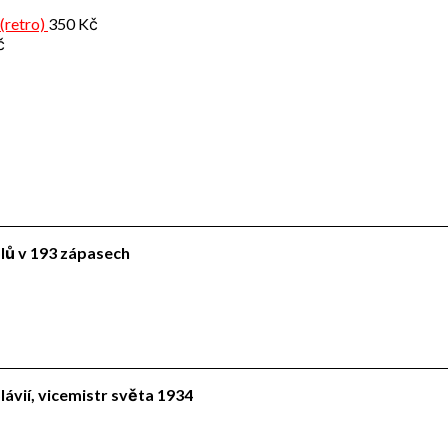
(retro)
350
Kč
č
ólů v 193 zápasech
lávií, vicemistr světa 1934