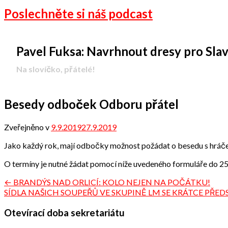
Poslechněte si náš podcast
Pavel Fuksa: Navrhnout dresy pro Slavii 
-
Na slovíčko, přátelé!
Besedy odboček Odboru přátel
Zveřejněno v
9.9.2019
27.9.2019
od
Odbor
Jako každý rok, mají odbočky možnost požádat o besedu s hráče
přátel
O termíny je nutné žádat pomocí níže uvedeného formuláře do 25.
Navigace
← BRANDÝS NAD ORLICÍ: KOLO NEJEN NA POČÁTKU!
SÍDLA NAŠICH SOUPEŘŮ VE SKUPINĚ LM SE KRÁTCE PŘED
pro
příspěvek
Otevírací doba sekretariátu