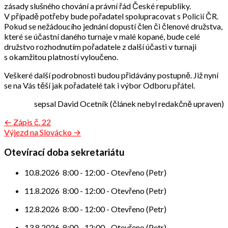
zásady slušného chování a právní řád České republiky.
V případě potřeby bude pořadatel spolupracovat s Policií ČR.
Pokud se nežádoucího jednání dopustí člen či členové družstva,
které se účastní daného turnaje v malé kopané, bude celé
družstvo rozhodnutím pořadatele z další účasti v turnaji
s okamžitou platností vyloučeno.
Veškeré další podrobnosti budou přidávány postupně. Již nyní
se na Vás těší jak pořadatelé tak i výbor Odboru přátel.
sepsal David Ocetník (článek nebyl redakčně upraven)
Navigace
← Zápis č. 22
Výjezd na Slovácko →
pro
příspěvek
Otevírací doba sekretariátu
10.8.2026
8:00
-
12:00
-
Otevřeno (Petr)
11.8.2026
8:00
-
12:00
-
Otevřeno (Petr)
12.8.2026
8:00
-
12:00
-
Otevřeno (Petr)
13.8.2026
8:00
-
12:00
-
Otevřeno (Petr)