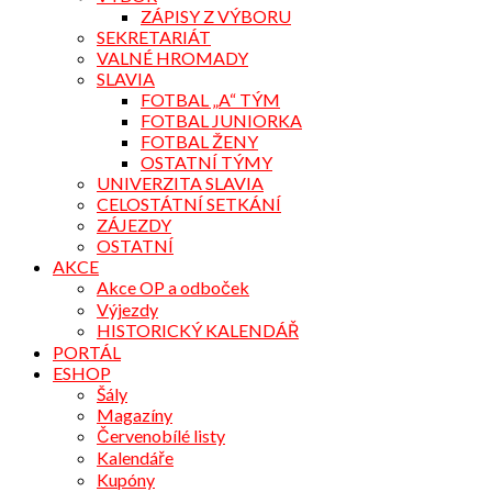
ZÁPISY Z VÝBORU
SEKRETARIÁT
VALNÉ HROMADY
SLAVIA
FOTBAL „A“ TÝM
FOTBAL JUNIORKA
FOTBAL ŽENY
OSTATNÍ TÝMY
UNIVERZITA SLAVIA
CELOSTÁTNÍ SETKÁNÍ
ZÁJEZDY
OSTATNÍ
AKCE
Akce OP a odboček
Výjezdy
HISTORICKÝ KALENDÁŘ
PORTÁL
ESHOP
Šály
Magazíny
Červenobílé listy
Kalendáře
Kupóny