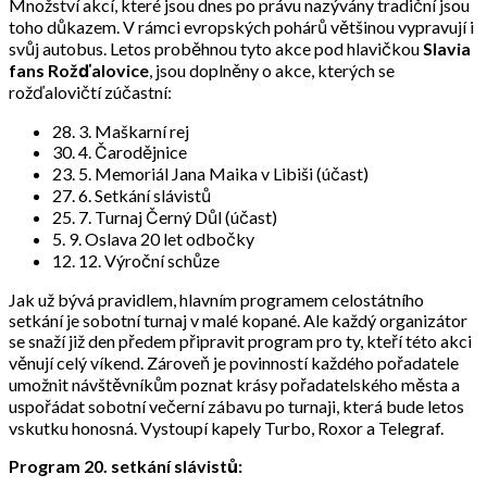
Množství akcí, které jsou dnes po právu nazývány tradiční jsou
toho důkazem. V rámci evropských pohárů většinou vypravují i
svůj autobus. Letos proběhnou tyto akce pod hlavičkou
Slavia
fans Rožďalovice
, jsou doplněny o akce, kterých se
rožďalovičtí zúčastní:
28. 3. Maškarní rej
30. 4. Čarodějnice
23. 5. Memoriál Jana Maika v Libiši (účast)
27. 6. Setkání slávistů
25. 7. Turnaj Černý Důl (účast)
5. 9. Oslava 20 let odbočky
12. 12. Výroční schůze
Jak už bývá pravidlem, hlavním programem celostátního
setkání je sobotní turnaj v malé kopané. Ale každý organizátor
se snaží již den předem připravit program pro ty, kteří této akci
věnují celý víkend. Zároveň je povinností každého pořadatele
umožnit návštěvníkům poznat krásy pořadatelského města a
uspořádat sobotní večerní zábavu po turnaji, která bude letos
vskutku honosná. Vystoupí kapely Turbo, Roxor a Telegraf.
Program 20. setkání slávistů: