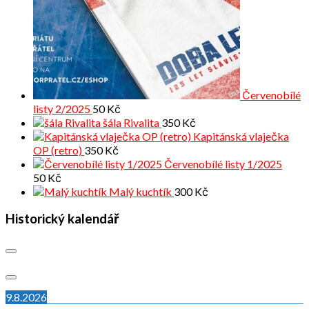
Červenobílé
listy 2/2025
50
Kč
šála Rivalita
350
Kč
Kapitánská vlaječka
OP (retro)
350
Kč
Červenobílé listy 1/2025
50
Kč
Malý kuchtík
300
Kč
Historický kalendář
9.8.2026