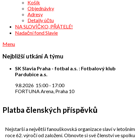
Košík
Objednávky
Adresy
Detaily účtu
NA SLOVÍČKO, PŘÁTELÉ!
Nadační fond Slavie
Menu
Nejbližší utkání A týmu
SK Slavia Praha - fotbal a.s. : Fotbalový klub
Pardubice a.s.
9.8.2026
15:00
-
17:00
FORTUNA Arena, Praha 10
Platba členských příspěvků
Nejstarší a největší fanouškovská organizace slaví v letošním
roce 62. výročí od založení. Obnovte si své členství ve spolku