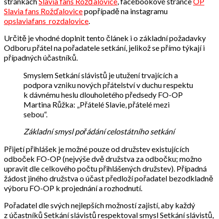
stránkách
Slavia fans Rožďalovice
, facebookové stránce
OP
Slavia fans Rožďalovice
popřípadě na instagramu
opslaviafans_rozdalovice
.
Určitě je vhodné doplnit tento článek i o základní požadavky
Odboru přátel na pořadatele setkání, jelikož se přímo týkají i
případných účastníků.
Smyslem Setkání slávistů je utužení trvajících a
podpora vzniku nových přátelství v duchu respektu
k dávnému heslu dlouholetého předsedy FO-OP
Martina Růžka: „Přátelé Slavie, přátelé mezi
sebou“.
Základní smysl pořádání celostátního setkání
Přijetí přihlášek je možné pouze od družstev existujících
odboček FO-OP (nejvýše dvě družstva za odbočku; možno
upravit dle celkového počtu přihlášených družstev). Případná
žádost jiného družstva o účast předloží pořadatel bezodkladně
výboru FO-OP k projednání a rozhodnutí.
Pořadatel dle svých nejlepších možností zajistí, aby každý
z účastníků Setkání slávistů respektoval smysl Setkání slávistů,