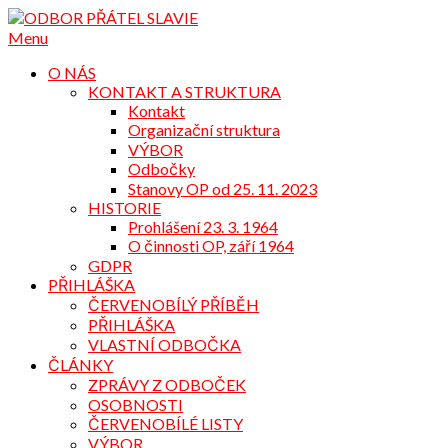
Přejdi
na
Menu
obsah
O NÁS
KONTAKT A STRUKTURA
Kontakt
Organizační struktura
VÝBOR
Odbočky
Stanovy OP od 25. 11. 2023
HISTORIE
Prohlášení 23. 3. 1964
O činnosti OP, září 1964
GDPR
PŘIHLÁŠKA
ČERVENOBÍLÝ PŘÍBĚH
PŘIHLÁŠKA
VLASTNÍ ODBOČKA
ČLÁNKY
ZPRÁVY Z ODBOČEK
OSOBNOSTI
ČERVENOBÍLÉ LISTY
VÝBOR