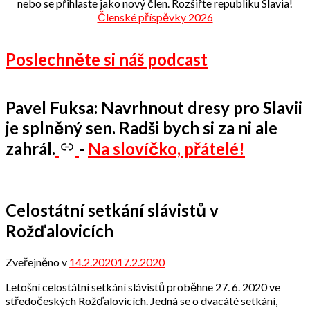
nebo se přihlaste jako nový člen. Rozšiřte republiku Slavia!
Členské příspěvky 2026
Poslechněte si náš podcast
Pavel Fuksa: Navrhnout dresy pro Slavii
je splněný sen. Radši bych si za ni ale
zahrál.
-
Na slovíčko, přátelé!
Celostátní setkání slávistů v
Rožďalovicích
Zveřejněno v
14.2.2020
17.2.2020
od
Odbor
Letošní celostátní setkání slávistů proběhne 27. 6. 2020 ve
přátel
středočeských Rožďalovicích. Jedná se o dvacáté setkání,