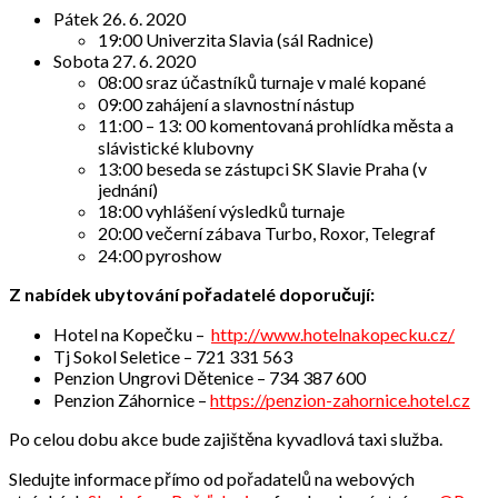
Pátek 26. 6. 2020
19:00 Univerzita Slavia (sál Radnice)
Sobota 27. 6. 2020
08:00 sraz účastníků turnaje v malé kopané
09:00 zahájení a slavnostní nástup
11:00 – 13: 00 komentovaná prohlídka města a
slávistické klubovny
13:00 beseda se zástupci SK Slavie Praha (v
jednání)
18:00 vyhlášení výsledků turnaje
20:00 večerní zábava Turbo, Roxor, Telegraf
24:00 pyroshow
Z nabídek ubytování pořadatelé doporučují:
Hotel na Kopečku –
http://www.hotelnakopecku.cz/
Tj Sokol Seletice – 721 331 563
Penzion Ungrovi Dětenice – 734 387 600
Penzion Záhornice –
https://penzion-zahornice.hotel.cz
Po celou dobu akce bude zajištěna kyvadlová taxi služba.
Sledujte informace přímo od pořadatelů na webových