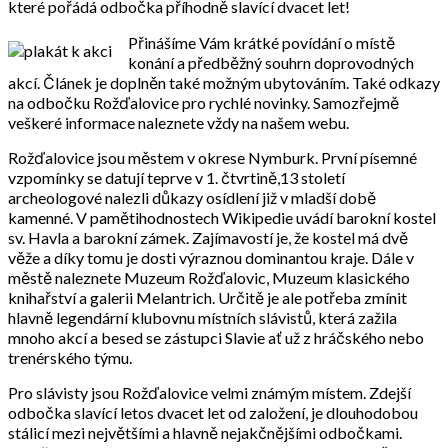
které pořádá odbočka příhodně slavící dvacet let!
Přinášíme Vám krátké povídání o místě
konání a předběžný souhrn doprovodných
akcí. Článek je doplněn také možným ubytováním. Také odkazy
na odbočku Rožďalovice pro rychlé novinky. Samozřejmě
veškeré informace naleznete vždy na našem webu.
Rožďalovice jsou městem v okrese Nymburk. První písemné
vzpomínky se datují teprve v 1. čtvrtině,13 století
archeologové nalezli důkazy osídlení již v mladší době
kamenné. V pamětihodnostech Wikipedie uvádí barokní kostel
sv. Havla a barokní zámek. Zajímavostí je, že kostel má dvě
věže a díky tomu je dosti výraznou dominantou kraje. Dále v
městě naleznete Muzeum Rožďalovic, Muzeum klasického
knihařství a galerii Melantrich. Určitě je ale potřeba zmínit
hlavně legendární klubovnu místních slávistů, která zažila
mnoho akcí a besed se zástupci Slavie ať už z hráčského nebo
trenérského týmu.
Pro slávisty jsou Rožďalovice velmi známým místem. Zdejší
odbočka slavící letos dvacet let od založení, je dlouhodobou
stálicí mezi největšími a hlavně nejakčnějšími odbočkami.