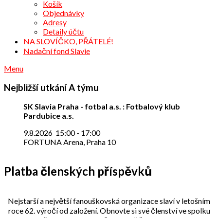
Košík
Objednávky
Adresy
Detaily účtu
NA SLOVÍČKO, PŘÁTELÉ!
Nadační fond Slavie
Menu
Nejbližší utkání A týmu
SK Slavia Praha - fotbal a.s. : Fotbalový klub
Pardubice a.s.
9.8.2026
15:00
-
17:00
FORTUNA Arena, Praha 10
Platba členských příspěvků
Nejstarší a největší fanouškovská organizace slaví v letošním
roce 62. výročí od založení. Obnovte si své členství ve spolku