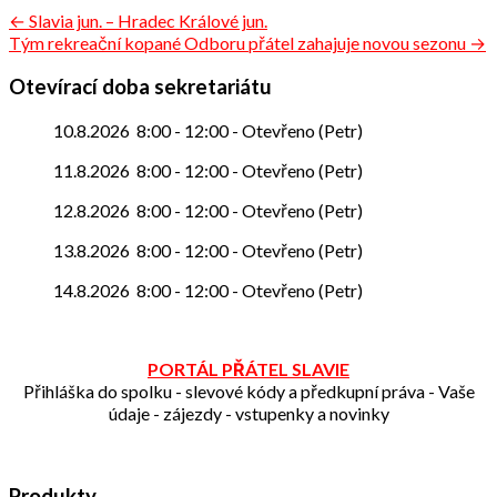
Navigace
← Slavia jun. – Hradec Králové jun.
Tým rekreační kopané Odboru přátel zahajuje novou sezonu →
pro
příspěvek
Otevírací doba sekretariátu
10.8.2026
8:00
-
12:00
-
Otevřeno (Petr)
11.8.2026
8:00
-
12:00
-
Otevřeno (Petr)
12.8.2026
8:00
-
12:00
-
Otevřeno (Petr)
13.8.2026
8:00
-
12:00
-
Otevřeno (Petr)
14.8.2026
8:00
-
12:00
-
Otevřeno (Petr)
PORTÁL PŘÁTEL SLAVIE
Přihláška do spolku - slevové kódy a předkupní práva - Vaše
údaje - zájezdy - vstupenky a novinky
Produkty