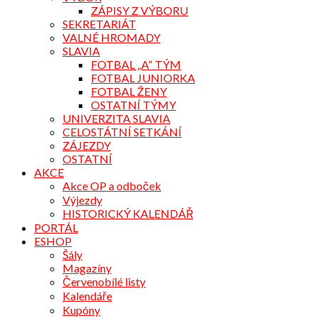
ZÁPISY Z VÝBORU
SEKRETARIÁT
VALNÉ HROMADY
SLAVIA
FOTBAL „A“ TÝM
FOTBAL JUNIORKA
FOTBAL ŽENY
OSTATNÍ TÝMY
UNIVERZITA SLAVIA
CELOSTÁTNÍ SETKÁNÍ
ZÁJEZDY
OSTATNÍ
AKCE
Akce OP a odboček
Výjezdy
HISTORICKÝ KALENDÁŘ
PORTÁL
ESHOP
Šály
Magazíny
Červenobílé listy
Kalendáře
Kupóny