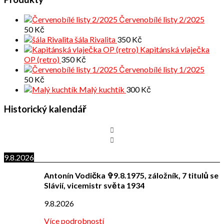
Červenobílé listy 2/2025
50
Kč
šála Rivalita
350
Kč
Kapitánská vlaječka
OP (retro)
350
Kč
Červenobílé listy 1/2025
50
Kč
Malý kuchtík
300
Kč
Historický kalendář
9.8.2026
Antonín Vodička ✞9.8.1975, záložník, 7 titulů se
Slávií, vicemistr světa 1934
9.8.2026
Více podrobností