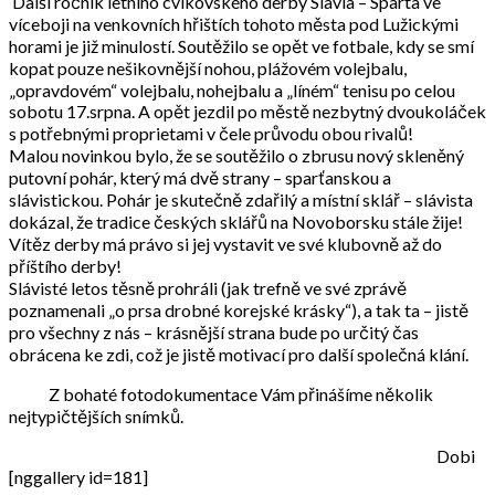
Další ročník letního cvikovského derby Slavia – Sparta ve
víceboji na venkovních hřištích tohoto města pod Lužickými
horami je již minulostí. Soutěžilo se opět ve fotbale, kdy se smí
kopat pouze nešikovnější nohou, plážovém volejbalu,
„opravdovém“ volejbalu, nohejbalu a „líném“ tenisu po celou
sobotu 17.srpna. A opět jezdil po městě nezbytný dvoukoláček
s potřebnými proprietami v čele průvodu obou rivalů!
Malou novinkou bylo, že se soutěžilo o zbrusu nový skleněný
putovní pohár, který má dvě strany – sparťanskou a
slávistickou. Pohár je skutečně zdařilý a místní sklář – slávista
dokázal, že tradice českých sklářů na Novoborsku stále žije!
Vítěz derby má právo si jej vystavit ve své klubovně až do
příštího derby!
Slávisté letos těsně prohráli (jak trefně ve své zprávě
poznamenali „o prsa drobné korejské krásky“), a tak ta – jistě
pro všechny z nás – krásnější strana bude po určitý čas
obrácena ke zdi, což je jistě motivací pro další společná klání.
Z bohaté fotodokumentace Vám přinášíme několik
nejtypičtějších snímků.
Dobi
[nggallery id=181]