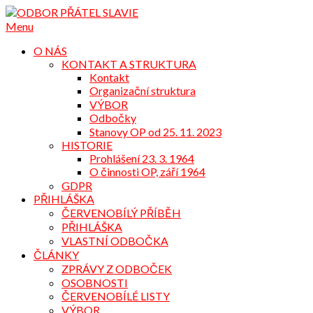
Přejdi
na
Menu
obsah
O NÁS
KONTAKT A STRUKTURA
Kontakt
Organizační struktura
VÝBOR
Odbočky
Stanovy OP od 25. 11. 2023
HISTORIE
Prohlášení 23. 3. 1964
O činnosti OP, září 1964
GDPR
PŘIHLÁŠKA
ČERVENOBÍLÝ PŘÍBĚH
PŘIHLÁŠKA
VLASTNÍ ODBOČKA
ČLÁNKY
ZPRÁVY Z ODBOČEK
OSOBNOSTI
ČERVENOBÍLÉ LISTY
VÝBOR