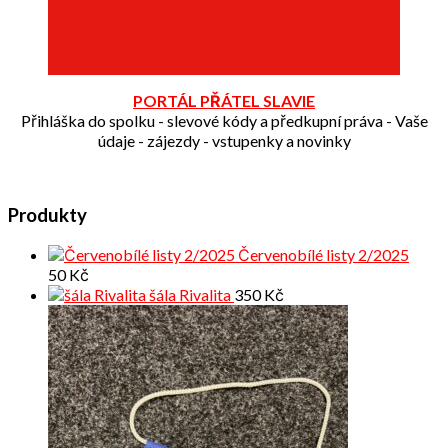
PORTÁL PŘÁTEL SLAVIE
Přihláška do spolku - slevové kódy a předkupní práva - Vaše
údaje - zájezdy - vstupenky a novinky
Produkty
Červenobílé listy 2/2025
50
Kč
šála Rivalita
350
Kč