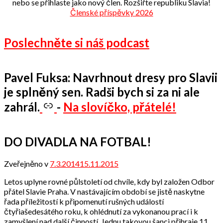
nebo se přihlaste jako nový člen. Rozšiřte republiku Slavia!
Členské příspěvky 2026
Poslechněte si náš podcast
Pavel Fuksa: Navrhnout dresy pro Slavii
je splněný sen. Radši bych si za ni ale
zahrál.
-
Na slovíčko, přátelé!
DO DIVADLA NA FOTBAL!
Zveřejněno v
7.3.2014
15.11.2015
od
admin
Letos uplyne rovné půlstoletí od chvíle, kdy byl založen Odbor
přátel Slavie Praha. V nastávajícím období se jistě naskytne
řada příležitostí k připomenutí rušných událostí
čtyřiašedesátého roku, k ohlédnutí za vykonanou prací i k
zamyšlení nad další činností. Jednu takovou šanci přihraje 11.