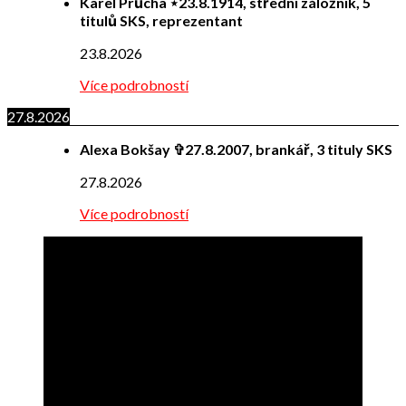
Karel Průcha ⋆23.8.1914, střední záložník, 5
titulů SKS, reprezentant
23.8.2026
Více podrobností
27.8.2026
Alexa Bokšay ✞27.8.2007, brankář, 3 tituly SKS
27.8.2026
Více podrobností