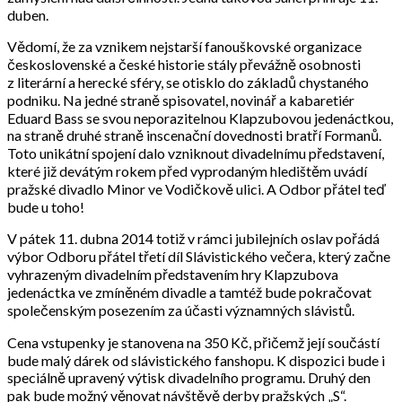
duben.
Vědomí, že za vznikem nejstarší fanouškovské organizace
československé a české historie stály převážně osobnosti
z literární a herecké sféry, se otisklo do základů chystaného
podniku. Na jedné straně spisovatel, novinář a kabaretiér
Eduard Bass se svou neporazitelnou Klapzubovou jedenáctkou,
na straně druhé straně inscenační dovednosti bratří Formanů.
Toto unikátní spojení dalo vzniknout divadelnímu představení,
které již devátým rokem před vyprodaným hledištěm uvádí
pražské divadlo Minor ve Vodičkově ulici. A Odbor přátel teď
bude u toho!
V pátek 11. dubna 2014 totiž v rámci jubilejních oslav pořádá
výbor Odboru přátel třetí díl Slávistického večera, který začne
vyhrazeným divadelním představením hry Klapzubova
jedenáctka ve zmíněném divadle a tamtéž bude pokračovat
společenským posezením za účasti významných slávistů.
Cena vstupenky je stanovena na 350 Kč, přičemž její součástí
bude malý dárek od slávistického fanshopu. K dispozici bude i
speciálně upravený výtisk divadelního programu. Druhý den
pak bude možný věnovat návštěvě derby pražských „S“.