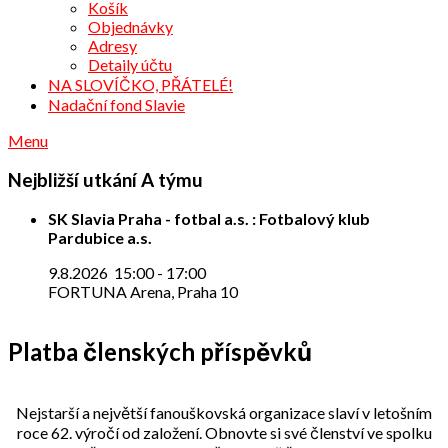
Košík
Objednávky
Adresy
Detaily účtu
NA SLOVÍČKO, PŘÁTELÉ!
Nadační fond Slavie
Menu
Nejbližší utkání A týmu
SK Slavia Praha - fotbal a.s. : Fotbalový klub
Pardubice a.s.
9.8.2026
15:00
-
17:00
FORTUNA Arena, Praha 10
Platba členských příspěvků
Nejstarší a největší fanouškovská organizace slaví v letošním
roce 62. výročí od založení. Obnovte si své členství ve spolku