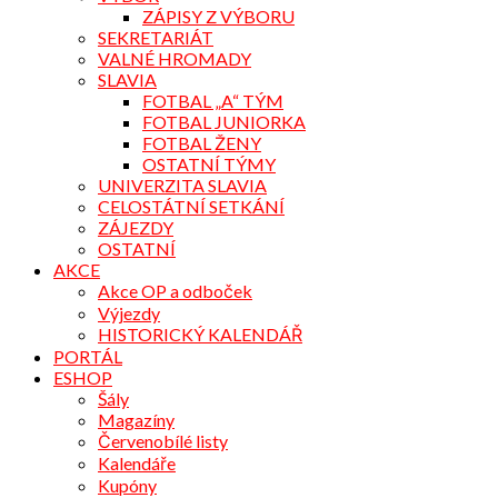
ZÁPISY Z VÝBORU
SEKRETARIÁT
VALNÉ HROMADY
SLAVIA
FOTBAL „A“ TÝM
FOTBAL JUNIORKA
FOTBAL ŽENY
OSTATNÍ TÝMY
UNIVERZITA SLAVIA
CELOSTÁTNÍ SETKÁNÍ
ZÁJEZDY
OSTATNÍ
AKCE
Akce OP a odboček
Výjezdy
HISTORICKÝ KALENDÁŘ
PORTÁL
ESHOP
Šály
Magazíny
Červenobílé listy
Kalendáře
Kupóny