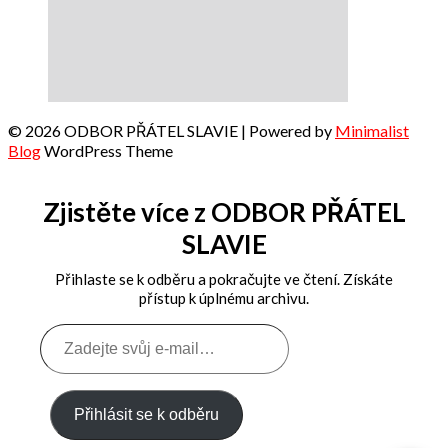
© 2026 ODBOR PŘÁTEL SLAVIE
| Powered by
Minimalist
Blog
WordPress Theme
Zjistěte více z ODBOR PŘÁTEL
SLAVIE
Přihlaste se k odběru a pokračujte ve čtení. Získáte
přístup k úplnému archivu.
Zadejte
svůj
e-
mail…
Přihlásit se k odběru