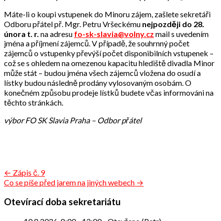
Máte-li o koupi vstupenek do Minoru zájem, zašlete sekretáři
Odboru přátel př. Mgr. Petru Vršeckému
nejpozději do 28.
února t. r.
na adresu
fo-sk-slavia@volny.cz
mail s uvedením
jména a příjmení zájemců. V případě, že souhrnný počet
zájemců o vstupenky převýší počet disponibilních vstupenek –
což se s ohledem na omezenou kapacitu hlediště divadla Minor
může stát – budou jména všech zájemců vložena do osudí a
lístky budou následně prodány vylosovaným osobám. O
konečném způsobu prodeje lístků budete včas informováni na
těchto stránkách.
výbor FO SK Slavia Praha – Odbor přátel
Navigace
← Zápis č. 9
Co se píše před jarem na jiných webech →
pro
příspěvek
Otevírací doba sekretariátu