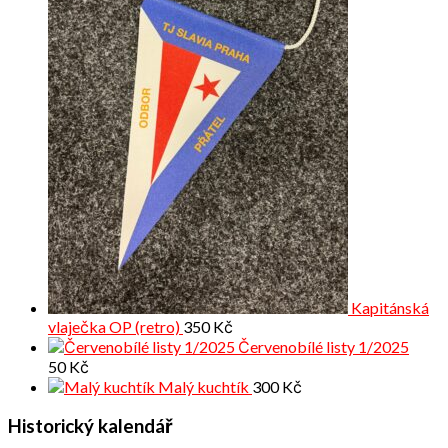
Kapitánská
vlaječka OP (retro)
350
Kč
Červenobílé listy 1/2025
50
Kč
Malý kuchtík
300
Kč
Historický kalendář