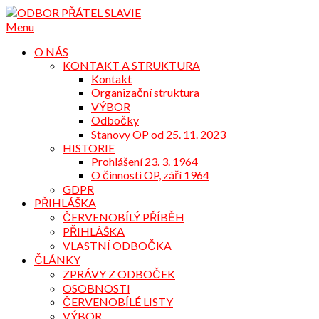
Přejdi
na
Menu
obsah
O NÁS
KONTAKT A STRUKTURA
Kontakt
Organizační struktura
VÝBOR
Odbočky
Stanovy OP od 25. 11. 2023
HISTORIE
Prohlášení 23. 3. 1964
O činnosti OP, září 1964
GDPR
PŘIHLÁŠKA
ČERVENOBÍLÝ PŘÍBĚH
PŘIHLÁŠKA
VLASTNÍ ODBOČKA
ČLÁNKY
ZPRÁVY Z ODBOČEK
OSOBNOSTI
ČERVENOBÍLÉ LISTY
VÝBOR