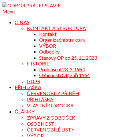
Přejdi
na
Menu
obsah
O NÁS
KONTAKT A STRUKTURA
Kontakt
Organizační struktura
VÝBOR
Odbočky
Stanovy OP od 25. 11. 2023
HISTORIE
Prohlášení 23. 3. 1964
O činnosti OP, září 1964
GDPR
PŘIHLÁŠKA
ČERVENOBÍLÝ PŘÍBĚH
PŘIHLÁŠKA
VLASTNÍ ODBOČKA
ČLÁNKY
ZPRÁVY Z ODBOČEK
OSOBNOSTI
ČERVENOBÍLÉ LISTY
VÝBOR