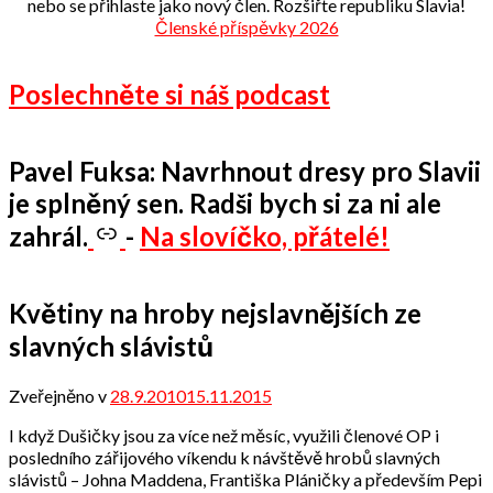
nebo se přihlaste jako nový člen. Rozšiřte republiku Slavia!
Členské příspěvky 2026
Poslechněte si náš podcast
Pavel Fuksa: Navrhnout dresy pro Slavii
je splněný sen. Radši bych si za ni ale
zahrál.
-
Na slovíčko, přátelé!
Květiny na hroby nejslavnějších ze
slavných slávistů
Zveřejněno v
28.9.2010
15.11.2015
od
admin
I když Dušičky jsou za více než měsíc, využili členové OP i
posledního zářijového víkendu k návštěvě hrobů slavných
slávistů – Johna Maddena, Františka Pláničky a především Pepi