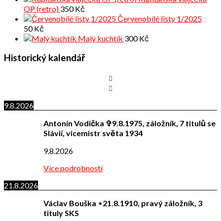
OP (retro)
350
Kč
Červenobílé listy 1/2025
50
Kč
Malý kuchtík
300
Kč
Historický kalendář
9.8.2026
Antonín Vodička ✞9.8.1975, záložník, 7 titulů se
Slávií, vicemistr světa 1934
9.8.2026
Více podrobností
21.8.2026
Václav Bouška ⋆21.8.1910, pravý záložník, 3
tituly SKS