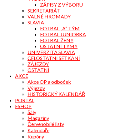
ZÁPISY Z VÝBORU
SEKRETARIÁT
VALNÉ HROMADY
SLAVIA
FOTBAL „A“ TÝM
FOTBAL JUNIORKA
FOTBAL ŽENY
OSTATNÍ TÝMY
UNIVERZITA SLAVIA
CELOSTÁTNÍ SETKÁNÍ
ZÁJEZDY
OSTATNÍ
AKCE
Akce OP a odboček
Výjezdy
HISTORICKÝ KALENDÁŘ
PORTÁL
ESHOP
Šály
Magazíny
Červenobílé listy
Kalendáře
Kupóny