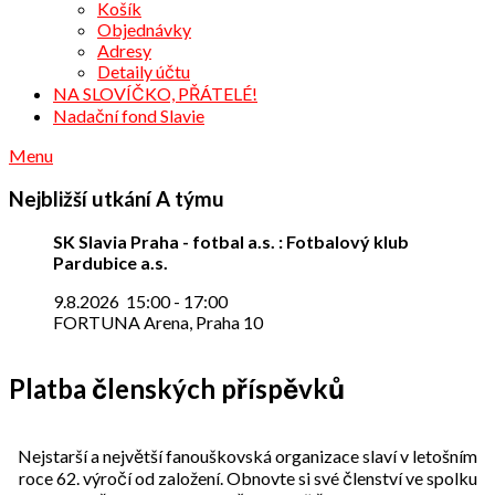
Košík
Objednávky
Adresy
Detaily účtu
NA SLOVÍČKO, PŘÁTELÉ!
Nadační fond Slavie
Menu
Nejbližší utkání A týmu
SK Slavia Praha - fotbal a.s. : Fotbalový klub
Pardubice a.s.
9.8.2026
15:00
-
17:00
FORTUNA Arena, Praha 10
Platba členských příspěvků
Nejstarší a největší fanouškovská organizace slaví v letošním
roce 62. výročí od založení. Obnovte si své členství ve spolku