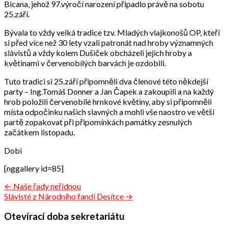
Bicana, jehož 97.výročí narození připadlo právě na sobotu
25.září.
Bývala to vždy velká tradice tzv. Mladých vlajkonošů OP, kteří
si před více než 30 lety vzali patronát nad hroby významných
slávistů a vždy kolem Dušiček obcházeli jejich hroby a
květinami v červenobílých barvách je ozdobili.
Tuto tradici si 25.září připomněli dva členové této někdejší
party – Ing.Tomáš Donner a Jan Čapek a zakoupili a na každý
hrob položili červenobílé hrnkové květiny, aby si připomněli
místa odpočinku našich slavných a mohli vše naostro ve větší
partě zopakovat při připomínkách památky zesnulých
začátkem listopadu.
Dobi
[nggallery id=85]
Navigace
← Naše řady neřídnou
Slávisté z Národního fandí Desítce →
pro
příspěvek
Otevírací doba sekretariátu