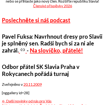
nebo se přihlaste jako nový člen. Rozšiřte republiku Slavia!
Členské příspěvky 2026
Poslechněte si náš podcast
Pavel Fuksa: Navrhnout dresy pro Slavii
je splněný sen. Radši bych si za ni ale
zahrál.
-
Na slovíčko, přátelé!
Odbor přátel SK Slavia Praha v
Rokycanech pořádá turnaj
Zveřejněno v
20.11.2009
od
admin
[nggallery id=28]
Navigace
← Další novinky od nás pro Vás