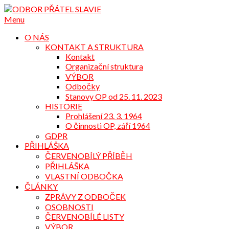
Přejdi
na
Menu
obsah
O NÁS
KONTAKT A STRUKTURA
Kontakt
Organizační struktura
VÝBOR
Odbočky
Stanovy OP od 25. 11. 2023
HISTORIE
Prohlášení 23. 3. 1964
O činnosti OP, září 1964
GDPR
PŘIHLÁŠKA
ČERVENOBÍLÝ PŘÍBĚH
PŘIHLÁŠKA
VLASTNÍ ODBOČKA
ČLÁNKY
ZPRÁVY Z ODBOČEK
OSOBNOSTI
ČERVENOBÍLÉ LISTY
VÝBOR