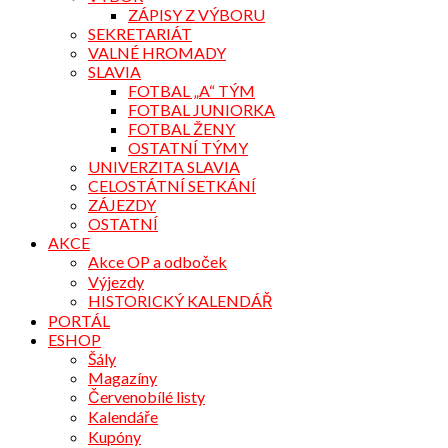
ZÁPISY Z VÝBORU
SEKRETARIÁT
VALNÉ HROMADY
SLAVIA
FOTBAL „A“ TÝM
FOTBAL JUNIORKA
FOTBAL ŽENY
OSTATNÍ TÝMY
UNIVERZITA SLAVIA
CELOSTÁTNÍ SETKÁNÍ
ZÁJEZDY
OSTATNÍ
AKCE
Akce OP a odboček
Výjezdy
HISTORICKÝ KALENDÁŘ
PORTÁL
ESHOP
Šály
Magazíny
Červenobílé listy
Kalendáře
Kupóny