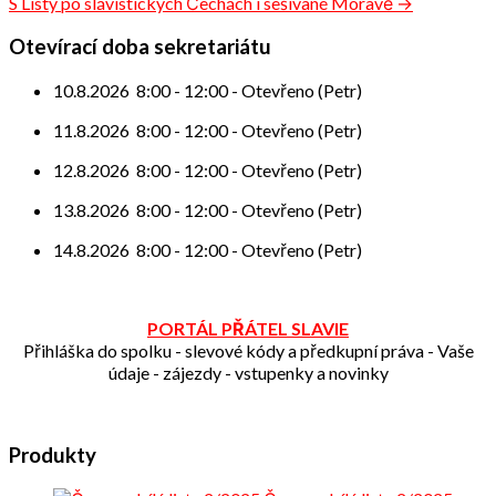
S Listy po slávistických Čechách i sešívané Moravě →
pro
příspěvek
Otevírací doba sekretariátu
10.8.2026
8:00
-
12:00
-
Otevřeno (Petr)
11.8.2026
8:00
-
12:00
-
Otevřeno (Petr)
12.8.2026
8:00
-
12:00
-
Otevřeno (Petr)
13.8.2026
8:00
-
12:00
-
Otevřeno (Petr)
14.8.2026
8:00
-
12:00
-
Otevřeno (Petr)
PORTÁL PŘÁTEL SLAVIE
Přihláška do spolku - slevové kódy a předkupní práva - Vaše
údaje - zájezdy - vstupenky a novinky
Produkty