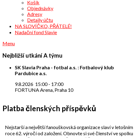
Košík
Objednávky
Adresy
Detaily účtu
NA SLOVÍČKO, PŘÁTELÉ!
Nadační fond Slavie
Menu
Nejbližší utkání A týmu
SK Slavia Praha - fotbal a.s. : Fotbalový klub
Pardubice a.s.
9.8.2026
15:00
-
17:00
FORTUNA Arena, Praha 10
Platba členských příspěvků
Nejstarší a největší fanouškovská organizace slaví v letošním
roce 62. výročí od založení. Obnovte si své členství ve spolku