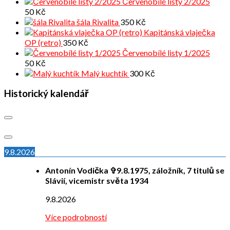
Červenobílé listy 2/2025
50
Kč
šála Rivalita
350
Kč
Kapitánská vlaječka
OP (retro)
350
Kč
Červenobílé listy 1/2025
50
Kč
Malý kuchtík
300
Kč
Historický kalendář
9.8.2026
Antonín Vodička ✞9.8.1975, záložník, 7 titulů se
Slávií, vicemistr světa 1934
9.8.2026
Více podrobností