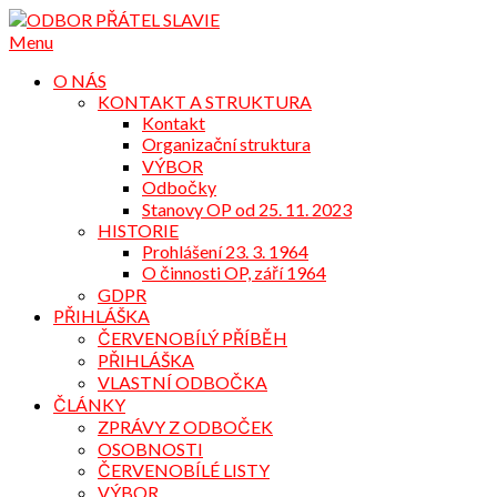
Přejdi
na
Menu
obsah
O NÁS
KONTAKT A STRUKTURA
Kontakt
Organizační struktura
VÝBOR
Odbočky
Stanovy OP od 25. 11. 2023
HISTORIE
Prohlášení 23. 3. 1964
O činnosti OP, září 1964
GDPR
PŘIHLÁŠKA
ČERVENOBÍLÝ PŘÍBĚH
PŘIHLÁŠKA
VLASTNÍ ODBOČKA
ČLÁNKY
ZPRÁVY Z ODBOČEK
OSOBNOSTI
ČERVENOBÍLÉ LISTY
VÝBOR