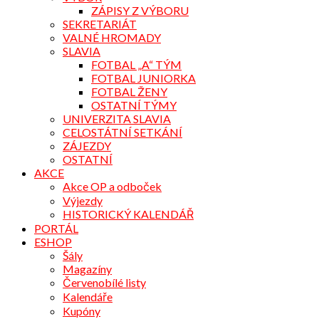
ZÁPISY Z VÝBORU
SEKRETARIÁT
VALNÉ HROMADY
SLAVIA
FOTBAL „A“ TÝM
FOTBAL JUNIORKA
FOTBAL ŽENY
OSTATNÍ TÝMY
UNIVERZITA SLAVIA
CELOSTÁTNÍ SETKÁNÍ
ZÁJEZDY
OSTATNÍ
AKCE
Akce OP a odboček
Výjezdy
HISTORICKÝ KALENDÁŘ
PORTÁL
ESHOP
Šály
Magazíny
Červenobílé listy
Kalendáře
Kupóny