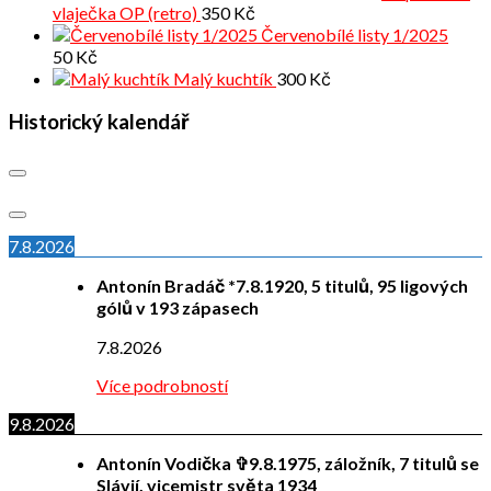
vlaječka OP (retro)
350
Kč
Červenobílé listy 1/2025
50
Kč
Malý kuchtík
300
Kč
Historický kalendář
7.8.2026
Antonín Bradáč *7.8.1920, 5 titulů, 95 ligových
gólů v 193 zápasech
7.8.2026
Více podrobností
9.8.2026
Antonín Vodička ✞9.8.1975, záložník, 7 titulů se
Slávií, vicemistr světa 1934