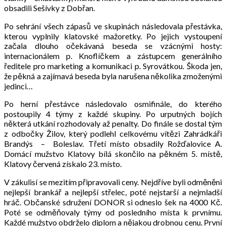
obsadili Sešívky z Dobřan.
Po sehrání všech zápasů ve skupinách následovala přestávka,
kterou vyplnily klatovské mažoretky. Po jejich vystoupení
začala dlouho očekávaná beseda se vzácnými hosty:
internacionálem p. Knoflíčkem a zástupcem generálního
ředitele pro marketing a komunikaci p. Syrovátkou. Škoda jen,
že pěkná a zajímavá beseda byla narušena několika zmoženými
jedinci…
Po herní přestávce následovalo osmifinále, do kterého
postoupily 4 týmy z každé skupiny. Po urputných bojích
některá utkání rozhodovaly až penalty. Do finále se dostal tým
z odbočky Žilov, který podlehl celkovému vítězi Zahrádkáři
Brandýs – Boleslav. Třetí místo obsadily Rožďalovice A.
Domácí mužstvo Klatovy bílá skončilo na pěkném 5. místě,
Klatovy červená získalo 23. místo.
V zákulisí se mezitím připravovali ceny. Nejdříve byli odměněni
nejlepší brankář a nejlepší střelec, poté nejstarší a nejmladší
hráč. Občanské sdružení DONOR si odneslo šek na 4000 Kč.
Poté se odměňovaly týmy od posledního místa k prvnímu.
Každé mužstvo obdrželo diplom a nějakou drobnou cenu. První