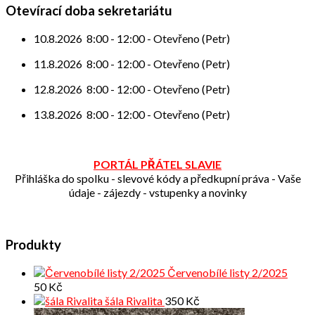
příspěvek
Otevírací doba sekretariátu
10.8.2026
8:00
-
12:00
-
Otevřeno (Petr)
11.8.2026
8:00
-
12:00
-
Otevřeno (Petr)
12.8.2026
8:00
-
12:00
-
Otevřeno (Petr)
13.8.2026
8:00
-
12:00
-
Otevřeno (Petr)
PORTÁL PŘÁTEL SLAVIE
Přihláška do spolku - slevové kódy a předkupní práva - Vaše
údaje - zájezdy - vstupenky a novinky
Produkty
Červenobílé listy 2/2025
50
Kč
šála Rivalita
350
Kč