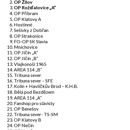
OP Žilov
OP Rožďalovice „A“
OP Příbram
OP Klatovy A
Hostinné
Sešívky z Dobřan
OP Strakonice
FO-OP SK Slavia
Mnichovice
OP Jičín „A“
OP Jičín „B“
Vlajkonoši 1965
AREA 114 „B“
Tribuna sever
Tribuna sever – SFE
Kolín + Havlíčkův Brod – K.H.B.
Bělá pod Bezdězem
AREA 114 „A“
Fanshop pro slávisty
OP Benešov
Tribuna sever- TS-SM
OP Klatovy B
OP Nečín