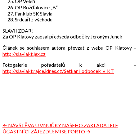
OP Veleň
OP Rožďalovice „B“
Fanklub SK Slavia
Srdcaři z východu
SLAVII ZDAR!
Za OP Klatovy zapsal předseda odbočky Jeroným Junek
Článek se souhlasem autora převzat z webu OP Klatovy –
http://slaviakt.jex.cz
Fotogalerie pořadatelů k akci –
http://slaviakt.rajce.idnes.cz/Setkani_odbocek_v_KT
Navigace
← NÁVŠTĚVA U VNUČKY NAŠEHO ZAKLADATELE
ÚČASTNÍCI ZÁJEZDU: MISE PORTO →
pro