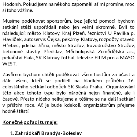
Hodonín. Pokud jsem na někoho zapomněl, ať mi promine, moc
si toho vážíme.
Musíme poděkovat sponzorům, bez jejichž pomoci bychom
setkání stěží uspořádali nebo jen velmi skromně. Byli to
následující: město Klatovy, Kraj Plzeň, řeznictví U Pavlíka p.
Havlíček, autoservis Čejka, pekárny Klatovy, rozpočty staveb
Hřebec, jídelna Jiřina, město Strážov, kovodružstvo Strážov,
betonové stavby Předslav, Měcholupská Zemědělská a.s.,
pekařství Fiala, SK Klatovy fotbal, televize FILM pro a MASO
WEST.
Závěrem bychom chtěli poděkovat všem hostům za účast a
dále všem, kteří se podíleli na hladkém průběhu 16.
celostátního setkání odboček SK Slavia Praha. Organizování
této akce tohoto typu bylo náročná nejen finančně, ale i
časově. Přesto ničeho nelitujeme a těšíme se na další setkání
v příštím roce. Ať je bude kdekoli, organizátorům přejeme
hodně štěstí.
Konečné pořadí turnaje:
Zahrádkáři Brandýs-Boleslav