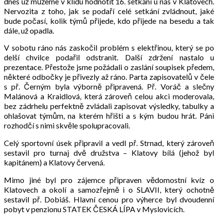
dnes už můžeme v klidu hodnotit 16. setkání u nás v Klatovech.
Nervozita z toho, jak se podaří celé setkání zvládnout, jaké
bude počasí, kolik týmů přijede, kdo přijede na besedu a tak
dále, už opadla.
V sobotu ráno nás zaskočil problém s elektřinou, který se po
delší chvilce podařil odstranit. Další zdržení nastalo u
prezentace. Přestože jsme požádali o zaslání soupisek předem,
některé odbočky je přivezly až ráno. Parta zapisovatelů v čele
s př. Černým byla výborně připravená. Př. Voráč a slečny
Malánová a Kraidlová, která zároveň celou akci moderovala,
bez zádrhelu perfektně zvládali zapisovat výsledky, tabulky a
ohlašovat týmům, na kterém hřišti a s kým budou hrát. Páni
rozhodčí s nimi skvěle spolupracovali.
Celý sportovní úsek připravil a vedl př. Strnad, který zároveň
sestavil pro turnaj dvě družstva – Klatovy bílá (jehož byl
kapitánem) a Klatovy červená.
Mimo jiné byl pro zájemce připraven vědomostní kvíz o
Klatovech a okolí a samozřejmě i o SLAVII, který ochotně
sestavil př. Dobiáš. Hlavní cenou pro výherce byl dvoudenní
pobyt v penzionu STATEK ČESKÁ LÍPA v Myslovicích.