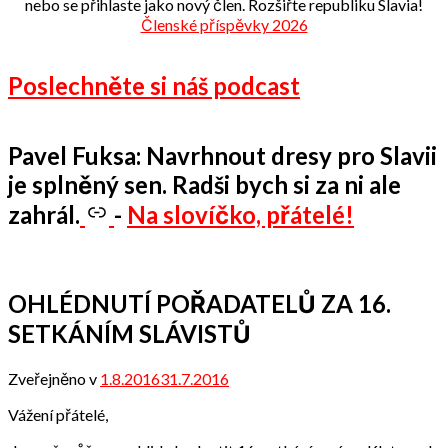
nebo se přihlaste jako nový člen. Rozšiřte republiku Slavia!
Členské příspěvky 2026
Poslechněte si náš podcast
Pavel Fuksa: Navrhnout dresy pro Slavii
je splněný sen. Radši bych si za ni ale
zahrál.
-
Na slovíčko, přátelé!
OHLÉDNUTÍ POŘADATELŮ ZA 16.
SETKÁNÍM SLÁVISTŮ
Zveřejněno v
1.8.2016
31.7.2016
od
Odbor
Vážení přátelé,
přátel