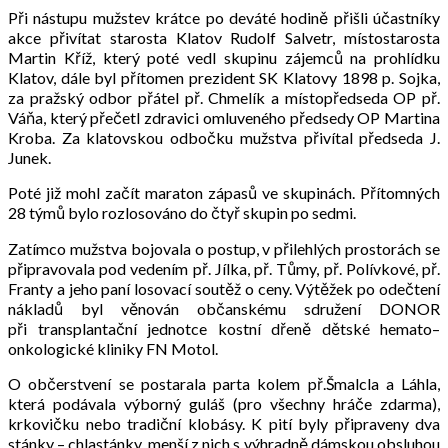
Při nástupu mužstev krátce po deváté hodině přišli účastníky
akce přivítat starosta Klatov Rudolf Salvetr, místostarosta
Martin Kříž, který poté vedl skupinu zájemců na prohlídku
Klatov, dále byl přítomen prezident SK Klatovy 1898 p. Sojka,
za pražský odbor přátel př. Chmelík a místopředseda OP př.
Váňa, který přečetl zdravici omluveného předsedy OP Martina
Kroba. Za klatovskou odbočku mužstva přivítal předseda J.
Junek.
Poté již mohl začít maraton zápasů ve skupinách. Přítomných
28 týmů bylo rozlosováno do čtyř skupin po sedmi.
Zatímco mužstva bojovala o postup, v přilehlých prostorách se
připravovala pod vedením př. Jílka, př. Tůmy, př. Polívkové, př.
Franty a jeho paní losovací soutěž o ceny. Výtěžek po odečtení
nákladů byl věnován občanskému sdružení DONOR
při transplantační jednotce kostní dřeně dětské hemato–
onkologické kliniky FN Motol.
O občerstvení se postarala parta kolem př.Šmalcla a Láhla,
která podávala výborný guláš (pro všechny hráče zdarma),
krkovičku nebo tradiční klobásy. K pití byly připraveny dva
stánky – chlastánky, menší z nich s výhradně dámskou obsluhou