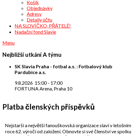
Košík
Objednávky
Adresy
Detaily účtu
NA SLOVÍČKO, PŘÁTELÉ!
Nadační fond Slavie
Menu
Nejbližší utkání A týmu
SK Slavia Praha - fotbal a.s. : Fotbalový klub
Pardubice a.s.
9.8.2026
15:00
-
17:00
FORTUNA Arena, Praha 10
Platba členských příspěvků
Nejstarší a největší fanouškovská organizace slaví v letošním
roce 62. výročí od založení. Obnovte si své členství ve spolku