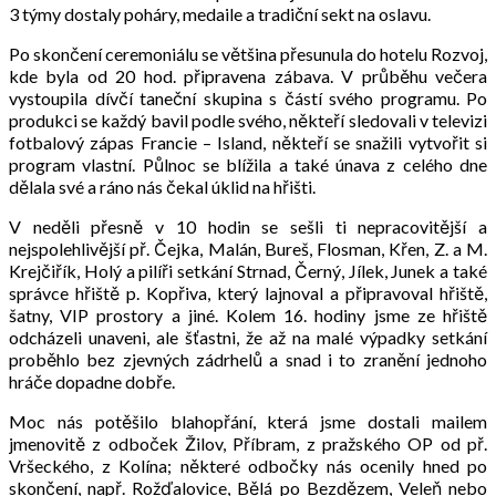
3 týmy dostaly poháry, medaile a tradiční sekt na oslavu.
Po skončení ceremoniálu se většina přesunula do hotelu Rozvoj,
kde byla od 20 hod. připravena zábava. V průběhu večera
vystoupila dívčí taneční skupina s částí svého programu. Po
produkci se každý bavil podle svého, někteří sledovali v televizi
fotbalový zápas Francie – Island, někteří se snažili vytvořit si
program vlastní. Půlnoc se blížila a také únava z celého dne
dělala své a ráno nás čekal úklid na hřišti.
V neděli přesně v 10 hodin se sešli ti nepracovitější a
nejspolehlivější př. Čejka, Malán, Bureš, Flosman, Křen, Z. a M.
Krejčiřík, Holý a pilíři setkání Strnad, Černý, Jílek, Junek a také
správce hřiště p. Kopřiva, který lajnoval a připravoval hřiště,
šatny, VIP prostory a jiné. Kolem 16. hodiny jsme ze hřiště
odcházeli unaveni, ale šťastni, že až na malé výpadky setkání
proběhlo bez zjevných zádrhelů a snad i to zranění jednoho
hráče dopadne dobře.
Moc nás potěšilo blahopřání, která jsme dostali mailem
jmenovitě z odboček Žilov, Příbram, z pražského OP od př.
Vršeckého, z Kolína; některé odbočky nás ocenily hned po
skončení, např. Rožďalovice, Bělá po Bezdězem, Veleň nebo