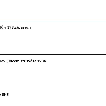
ólů v 193 zápasech
lávií, vicemistr světa 1934
ly SKS