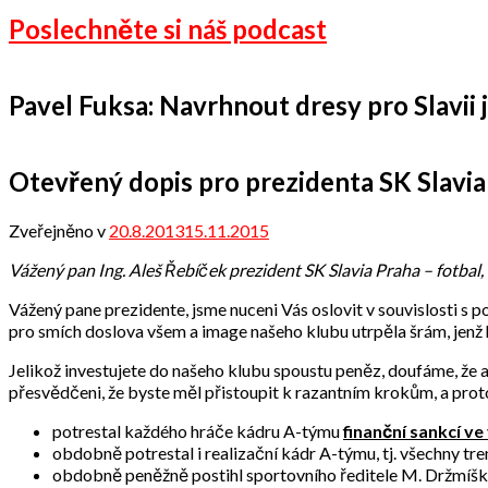
Poslechněte si náš podcast
Pavel Fuksa: Navrhnout dresy pro Slavii je
Otevřený dopis pro prezidenta SK Slavia P
Zveřejněno v
20.8.2013
15.11.2015
od
admin
Vážený pan Ing. Aleš Řebíček prezident SK Slavia Praha – fotbal, 
Vážený pane prezidente, jsme nuceni Vás oslovit v souvislosti 
pro smích doslova všem a image našeho klubu utrpěla šrám, jenž 
Jelikož investujete do našeho klubu spoustu peněz, doufáme, že
přesvědčeni, že byste měl přistoupit k razantním krokům, a pro
potrestal každého hráče kádru A-týmu
finanční sankcí v
obdobně potrestal i realizační kádr A-týmu, tj. všechny tr
obdobně peněžně postihl sportovního ředitele M. Držmíška 