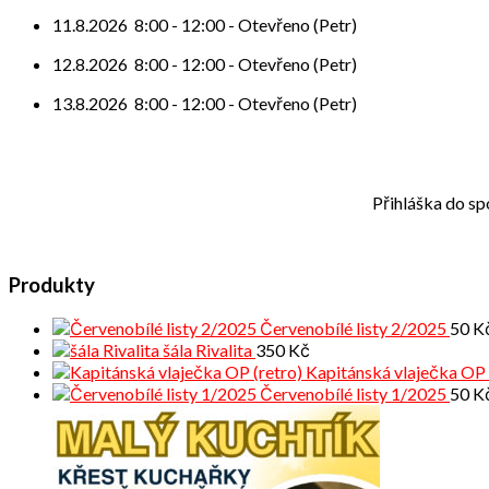
11.8.2026
8:00
-
12:00
-
Otevřeno (Petr)
12.8.2026
8:00
-
12:00
-
Otevřeno (Petr)
13.8.2026
8:00
-
12:00
-
Otevřeno (Petr)
Přihláška do sp
Produkty
Červenobílé listy 2/2025
50
K
šála Rivalita
350
Kč
Kapitánská vlaječka OP 
Červenobílé listy 1/2025
50
K