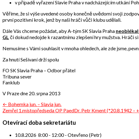
v případě vyřazení Slavie Praha v nadcházejícím utkání 
Věříme, že si výše uvedené osoby konečně uvědomí svoji zodpověd
první pozitivní krok, jenž by naši hráči vůči klubu udělali.
Dále Vás chceme požádat, aby A-tým SK Slavia Praha
neoblékal
GL
či dokud nedojde k razantnímu zlepšení hry mužstva. Hráči si 
Nemusíme s Vámi souhlasit v mnoha ohledech, ale zde jsme, pevn
Za hnutí Sešívaní drží spolu
FO SK Slavia Praha – Odbor přátel
Tribuna sever
Fanklub
V Praze dne 20. srpna 2013
Navigace
← Bohemka jun. – Slavia jun.
Zemřel 1.místopředseda OP PaedDr. Petr Kment (*20.8.1942 – 
pro
příspěvek
Otevírací doba sekretariátu
10.8.2026
8:00
-
12:00
-
Otevřeno (Petr)