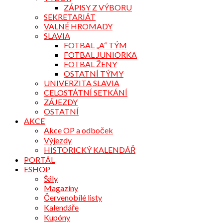
ZÁPISY Z VÝBORU
SEKRETARIÁT
VALNÉ HROMADY
SLAVIA
FOTBAL „A“ TÝM
FOTBAL JUNIORKA
FOTBAL ŽENY
OSTATNÍ TÝMY
UNIVERZITA SLAVIA
CELOSTÁTNÍ SETKÁNÍ
ZÁJEZDY
OSTATNÍ
AKCE
Akce OP a odboček
Výjezdy
HISTORICKÝ KALENDÁŘ
PORTÁL
ESHOP
Šály
Magazíny
Červenobílé listy
Kalendáře
Kupóny