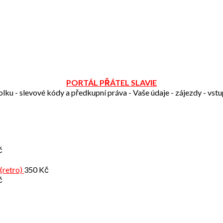
PORTÁL PŘÁTEL SLAVIE
olku - slevové kódy a předkupní práva - Vaše údaje - zájezdy - vst
č
(retro)
350
Kč
č