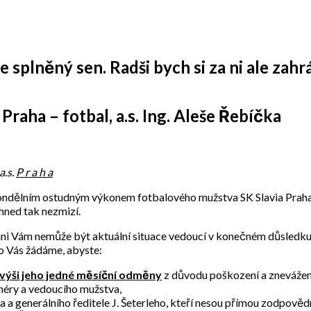
 splněný sen. Radši bych si za ni ale zahrá
raha – fotbal, a.s. Ing. Aleše Řebíčka
a.s.
P r a h a
s pondělním ostudným výkonem fotbalového mužstva SK Slavia Praha
hned tak nezmizí.
 ani Vám nemůže být aktuální situace vedoucí v konečném důsledku
to Vás žádáme, abyste:
e výši jeho jedné měsíční odměny
z důvodu poškození a znevážen
enéry a vedoucího mužstva,
a generálního ředitele J. Šeterleho, kteří nesou přímou zodpově