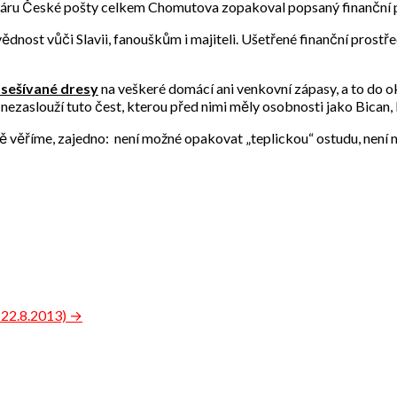
Poháru České pošty celkem Chomutova zopakoval popsaný finanční
nost vůči Slavii, fanouškům i majiteli. Ušetřené finanční prostře
 sešívané dresy
na veškeré domácí ani venkovní zápasy, a to do 
nezaslouží tuto čest, kterou před nimi měly osobnosti jako Bican, 
ě věříme, zajedno: není možné opakovat „teplickou“ ostudu, není m
+22.8.2013) →