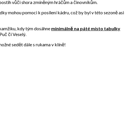
 postih vůči shora zmíněným hráčům a činovníkům.
dky mohou pomoci k posílení kádru, což by byl v této sezoně asi
okamžiku, kdy tým dosáhne
minimálně na páté místo tabulky
Puč či Veselý.
ožné sedět dále s rukama v klíně!