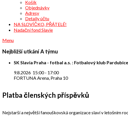
Košík
Objednávky
Adresy
Detaily účtu
NA SLOVÍČKO, PŘÁTELÉ!
Nadační fond Slavie
Menu
Nejbližší utkání A týmu
SK Slavia Praha - fotbal a.s. : Fotbalový klub Pardubice
9.8.2026
15:00
-
17:00
FORTUNA Arena, Praha 10
Platba členských příspěvků
Nejstarší a největší fanouškovská organizace slaví v letošním roc