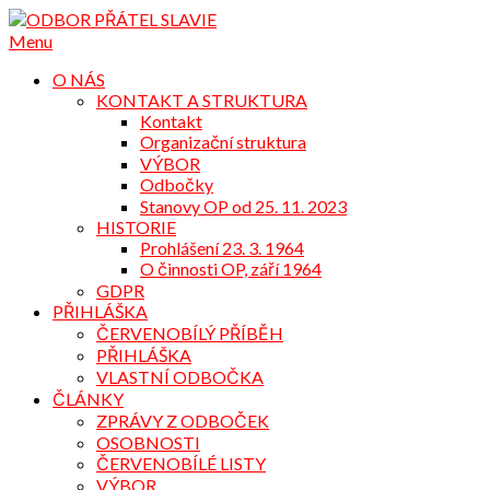
Přejdi
na
Menu
obsah
O NÁS
KONTAKT A STRUKTURA
Kontakt
Organizační struktura
VÝBOR
Odbočky
Stanovy OP od 25. 11. 2023
HISTORIE
Prohlášení 23. 3. 1964
O činnosti OP, září 1964
GDPR
PŘIHLÁŠKA
ČERVENOBÍLÝ PŘÍBĚH
PŘIHLÁŠKA
VLASTNÍ ODBOČKA
ČLÁNKY
ZPRÁVY Z ODBOČEK
OSOBNOSTI
ČERVENOBÍLÉ LISTY
VÝBOR