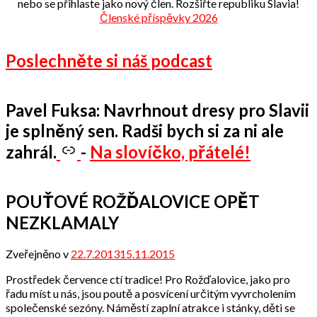
nebo se přihlaste jako nový člen. Rozšiřte republiku Slavia!
Členské příspěvky 2026
Poslechněte si náš podcast
Pavel Fuksa: Navrhnout dresy pro Slavii
je splněný sen. Radši bych si za ni ale
zahrál.
-
Na slovíčko, přátelé!
POUŤOVÉ ROŽĎALOVICE OPĚT
NEZKLAMALY
Zveřejněno v
22.7.2013
15.11.2015
od
admin
Prostředek července ctí tradice! Pro Rožďalovice, jako pro
řadu míst u nás, jsou poutě a posvícení určitým vyvrcholením
společenské sezóny. Náměstí zaplní atrakce i stánky, děti se