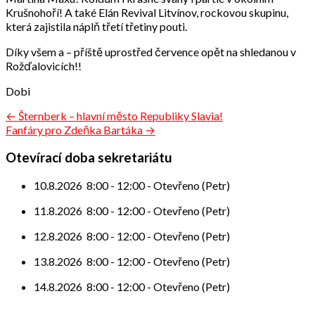
Krušnohoří! A také Elán Revival Litvínov, rockovou skupinu,
která zajistila náplň třetí třetiny pouti.
Díky všem a – příště uprostřed července opět na shledanou v
Rožďalovicích!!
Dobi
Navigace
← Šternberk – hlavní město Republiky Slavia!
Fanfáry pro Zdeňka Bartáka →
pro
příspěvek
Otevírací doba sekretariátu
10.8.2026
8:00
-
12:00
-
Otevřeno (Petr)
11.8.2026
8:00
-
12:00
-
Otevřeno (Petr)
12.8.2026
8:00
-
12:00
-
Otevřeno (Petr)
13.8.2026
8:00
-
12:00
-
Otevřeno (Petr)
14.8.2026
8:00
-
12:00
-
Otevřeno (Petr)