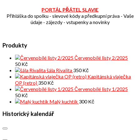
PORTÁL PŘÁTEL SLAVIE
Přihláška do spolku - slevové kódy a předkupní práva - Vaše
údaje - zájezdy - vstupenky a novinky
Produkty
Červenobílé listy 2/2025
50
Kč
šála Rivalita
350
Kč
Kapitánská vlaječka
OP (retro)
350
Kč
Červenobílé listy 1/2025
50
Kč
Malý kuchtík
300
Kč
Historický kalendář