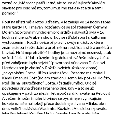
zaznělo: „Mé srdce patří Letné, ale to, co dělají rožďalovičtí
slávisté pro celé město, tomu musíme zatleskat a tu a tam i
pomoci!“
Pouť na hřišti měla letos 3 třetiny. Vše zahájil ve 14 hodin zápas
staré gardy FC Trnavan Rožďalovice se spřáteleným Černým
Dolem. Sportovním vrcholem pro srdíčka slávistů byla v 16
hodin zahájená Arabela show, kdy se střídal sport s kulturními
vystoupeními. Rožďalovice připravily svoje mužstvo, které
známe třeba i ze Setkání a proti němu se střídala sféra umělců a
bavičů. Hrát nepřetržitě 4 hodiny je samozřejmě nesmysl, a tak
se fotbálek střídal s různými legráckami i vážnými slovy. Ještě
před zahájením byla největší pozornost věnována Dušanovi
Herdovi (ten je vlastně v Rožďalovicích už skoro doma),
„nevysokému“ herci Jiřímu Krytinářovi! Pozornost si získal i
Kamil Emanuel Gott (kolem stadiónu jsem však potkal i lidičky,
kteří šli na „skutečného“ Gotta..) či další umělci. Určitě
povedená druhá třetina krásného dne, kdy – a to se už
opakujeme – patří za ideální letní počasí dík i svatému Petrovi!
A večerně noční finále? Litvínov se pyšní nejen vynikajícím
hokejem, našemu hokeji přece dodal nejen Ivana Hlinku, ale i
dnes velkého slávistu Vladimíra Růžičku! Ale třeba i zpěváka
Martina Maxu! Koldům i krásné svahy i partie v okolním