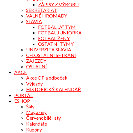
ZÁPISY Z VÝBORU
SEKRETARIÁT
VALNÉ HROMADY
SLAVIA
FOTBAL „A“ TÝM
FOTBAL JUNIORKA
FOTBAL ŽENY
OSTATNÍ TÝMY
UNIVERZITA SLAVIA
CELOSTÁTNÍ SETKÁNÍ
ZÁJEZDY
OSTATNÍ
AKCE
Akce OP a odboček
Výjezdy
HISTORICKÝ KALENDÁŘ
PORTÁL
ESHOP
Šály
Magazíny
Červenobílé listy
Kalendáře
Kupóny