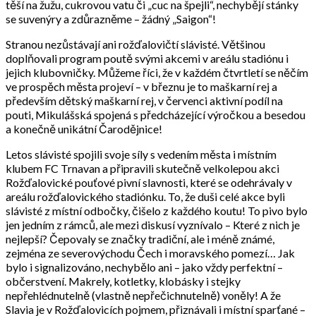
těší na žužu, cukrovou vatu či „cuc na špejli“, nechybějí stánky
se suvenýry a zdůrazněme – žádný „Saigon“!
Stranou nezůstávají ani rožďalovičtí slávisté. Většinou
doplňovali program poutě svými akcemi v areálu stadiónu i
jejich klubovničky. Můžeme říci, že v každém čtvrtletí se něčím
ve prospěch města projeví – v březnu je to maškarní rej a
především dětský maškarní rej, v červenci aktivní podíl na
pouti, Mikulášská spojená s předcházející výročkou a besedou
a konečně unikátní Čarodějnice!
Letos slávisté spojili svoje síly s vedením města i místním
klubem FC Trnavan a připravili skutečně velkolepou akci
Rožďalovické pouťové pivní slavnosti, které se odehrávaly v
areálu rožďalovického stadiónku. To, že duši celé akce byli
slávisté z místní odbočky, čišelo z každého koutu! To pivo bylo
jen jedním z rámců, ale mezi diskusí vyznívalo – Které z nich je
nejlepší? Čepovaly se značky tradiční, ale i méně známé,
zejména ze severovýchodu Čech i moravského pomezí… Jak
bylo i signalizováno, nechybělo ani – jako vždy perfektní –
občerstvení. Makrely, kotletky, klobásky i stejky
nepřehlédnutelně (vlastně nepřečichnutelně) voněly! A že
Slavia je v Rožďalovicích pojmem, přiznávali i místní sparťané –