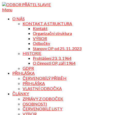
Přejdi
na
Menu
obsah
O NÁS
KONTAKT A STRUKTURA
Kontakt
Organizační struktura
VÝBOR
Odbočky
Stanovy OP od 25. 11. 2023
HISTORIE
Prohlášení 23. 3. 1964
O činnosti OP, září 1964
GDPR
PŘIHLÁŠKA
ČERVENOBÍLÝ PŘÍBĚH
PŘIHLÁŠKA
VLASTNÍ ODBOČKA
ČLÁNKY
ZPRÁVY Z ODBOČEK
OSOBNOSTI
ČERVENOBÍLÉ LISTY
VÝBOR