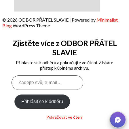
© 2026 ODBOR PŘÁTEL SLAVIE
| Powered by
Minimalist
Blog
WordPress Theme
Zjistěte více z ODBOR PŘÁTEL
SLAVIE
Přihlaste se k odběru a pokračujte ve čtení. Získáte
přístup k úplnému archivu.
Zadejte
svůj
e-
mail…
Přihlásit se k odběru
Pokračovat ve čtení