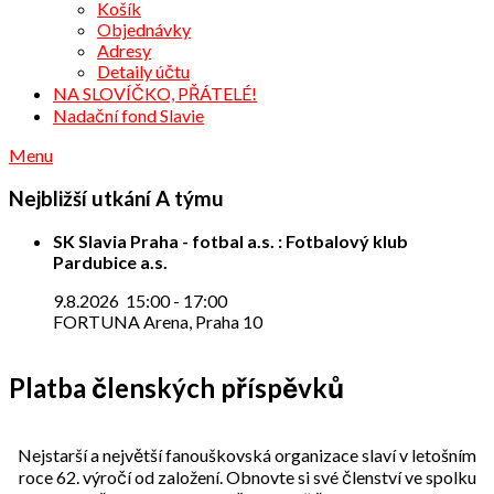
Košík
Objednávky
Adresy
Detaily účtu
NA SLOVÍČKO, PŘÁTELÉ!
Nadační fond Slavie
Menu
Nejbližší utkání A týmu
SK Slavia Praha - fotbal a.s. : Fotbalový klub
Pardubice a.s.
9.8.2026
15:00
-
17:00
FORTUNA Arena, Praha 10
Platba členských příspěvků
Nejstarší a největší fanouškovská organizace slaví v letošním
roce 62. výročí od založení. Obnovte si své členství ve spolku