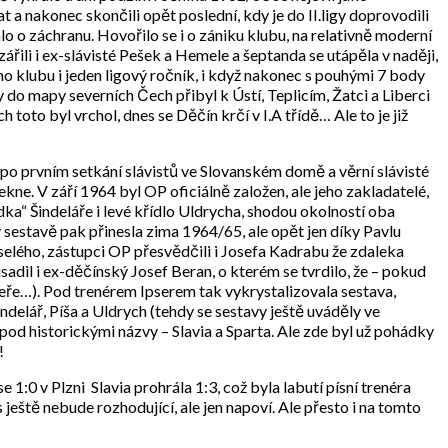
a nakonec skončili opět poslední, kdy je do II.ligy doprovodili
 o záchranu. Hovořilo se i o zániku klubu, na relativně moderní
zářili i ex-slávisté Pešek a Hemele a šeptanda se utápěla v naději,
ého klubu i jeden ligový ročník, i když nakonec s pouhými 7 body
 do mapy severních Čech přibyl k Ústí, Teplicím, Žatci a Liberci
oto byl vrchol, dnes se Děčín krčí v I.A třídě… Ale to je již
lo po prvním setkání slávistů ve Slovanském domě a věrní slávisté
řekne. V září 1964 byl OP oficiálně založen, ale jeho zakladatelé,
dka“ Šindeláře i levé křídlo Uldrycha, shodou okolností oba
v sestavě pak přinesla zima 1964/65, ale opět jen díky Pavlu
selého, zástupci OP přesvědčili i Josefa Kadrabu že zdaleka
adil i ex-děčínský Josef Beran, o kterém se tvrdilo, že – pokud
peře…). Pod trenérem Ipserem tak vykrystalizovala sestava,
ndelář, Píša a Uldrych (tehdy se sestavy ještě uváděly ve
pod historickými názvy – Slavia a Sparta. Ale zde byl už pohádky
!
1:0 v Plzni Slavia prohrála 1:3, což byla labutí písní trenéra
ještě nebude rozhodující, ale jen napoví. Ale přesto i na tomto