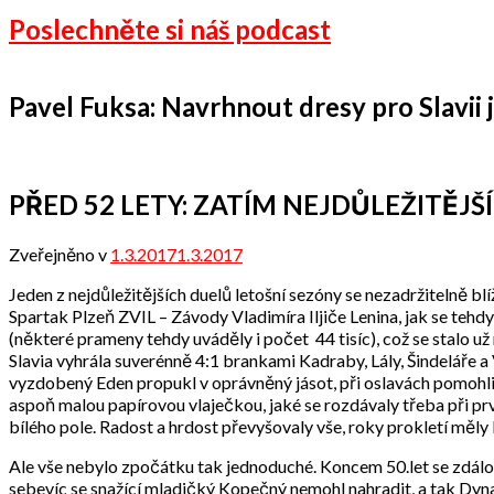
Poslechněte si náš podcast
Pavel Fuksa: Navrhnout dresy pro Slavii je
PŘED 52 LETY: ZATÍM NEJDŮLEŽITĚJŠÍ
Zveřejněno v
1.3.2017
1.3.2017
od
Odbor
Jeden z nejdůležitějších duelů letošní sezóny se nezadržitelně b
přátel
Spartak Plzeň ZVIL – Závody Vladimíra Iljiče Lenina, jak se teh
(některé prameny tehdy uváděly i počet 44 tisíc), což se stalo už 
Slavia vyhrála suverénně 4:1 brankami Kadraby, Lály, Šindeláře a
vyzdobený Eden propukl v oprávněný jásot, při oslavách pomohli v
aspoň malou papírovou vlaječkou, jaké se rozdávaly třeba při prv
bílého pole. Radost a hrdost převyšovaly vše, roky prokletí měl
Ale vše nebylo zpočátku tak jednoduché. Koncem 50.let se zdálo
sebevíc se snažící mladičký Kopečný nemohl nahradit, a tak Dyna