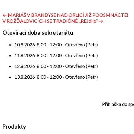
Navigace
← MARIÁŠ V BRANDÝSE NAD ORLICÍ JIŽ POOSMNÁCTÉ!
V ROŽĎALOVICÍCH SE TRADIČNĚ „REJdilo“ →
pro
příspěvek
Otevírací doba sekretariátu
10.8.2026
8:00
-
12:00
-
Otevřeno (Petr)
11.8.2026
8:00
-
12:00
-
Otevřeno (Petr)
12.8.2026
8:00
-
12:00
-
Otevřeno (Petr)
13.8.2026
8:00
-
12:00
-
Otevřeno (Petr)
Přihláška do sp
Produkty