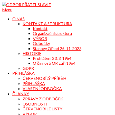
Přejdi
na
Menu
obsah
O NÁS
KONTAKT A STRUKTURA
Kontakt
Organizační struktura
VÝBOR
Odbočky
Stanovy OP od 25. 11. 2023
HISTORIE
Prohlášení 23. 3. 1964
O činnosti OP, září 1964
GDPR
PŘIHLÁŠKA
ČERVENOBÍLÝ PŘÍBĚH
PŘIHLÁŠKA
VLASTNÍ ODBOČKA
ČLÁNKY
ZPRÁVY Z ODBOČEK
OSOBNOSTI
ČERVENOBÍLÉ LISTY
VÝBOR