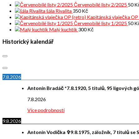
Červenobílé listy 2/2025
50
K
šála Rivalita
350
Kč
Kapitánská vlaječka OP 
Červenobílé listy 1/2025
50
K
Malý kuchtík
300
Kč
Historický kalendář
7.8.2026
Antonín Bradáč *7.8.1920, 5 titulů, 95 ligových g
7.8.2026
Více podrobností
9.8.2026
Antonín Vodička ✞9.8.1975, záložník, 7 titulů se S