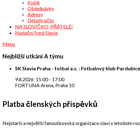
Košík
Objednávky
Adresy
Detaily účtu
NA SLOVÍČKO, PŘÁTELÉ!
Nadační fond Slavie
Menu
Nejbližší utkání A týmu
SK Slavia Praha - fotbal a.s. : Fotbalový klub Pardubice
9.8.2026
15:00
-
17:00
FORTUNA Arena, Praha 10
Platba členských příspěvků
Nejstarší a největší fanouškovská organizace slaví v letošním roc