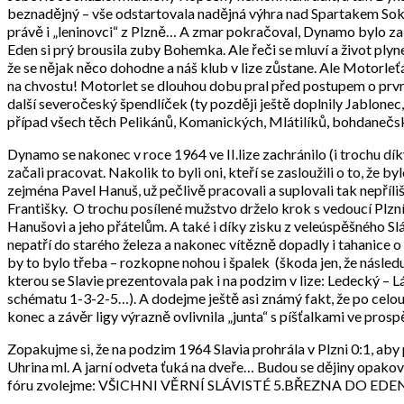
beznadějný – vše odstartovala nadějná výhra nad Spartakem Sokolo
právě i „leninovci“ z Plzně… A zmar pokračoval, Dynamo bylo zař
Eden si prý brousila zuby Bohemka. Ale řeči se mluví a život plyne
že se nějak něco dohodne a náš klub v lize zůstane. Ale Motorleťá
na chvostu! Motorlet se dlouhou dobu pral před postupem o první m
další severočeský špendlíček (ty později ještě doplnily Jablonec
případ všech těch Pelikánů, Komanických, Mlátilíků, bohdanečs
Dynamo se nakonec v roce 1964 ve II.lize zachránilo (i trochu díky
začali pracovat. Nakolik to byli oni, kteří se zasloužili o to, že
zejména Pavel Hanuš, už pečlivě pracovali a suplovali tak nepříli
Františky. O trochu posílené mužstvo drželo krok s vedoucí Plzní,
Hanušovi a jeho přátelům. A také i díky zisku z veleúspěšného Sl
nepatří do starého železa a nakonec vítězně dopadly i tahanice o
by to bylo třeba – rozkopne nohou i špalek (škoda jen, že násled
kterou se Slavie prezentovala pak i na podzim v lize: Ledecký – 
schématu 1-3-2-5…). A dodejme ještě asi známý fakt, že po celou 
konec a závěr ligy výrazně ovlivnila „junta“ s píšťalkami ve pros
Zopakujme si, že na podzim 1964 Slavia prohrála v Plzni 0:1, aby 
Uhrina ml. A jarní odveta ťuká na dveře… Budou se dějiny opakova
fóru zvolejme: VŠICHNI VĚRNÍ SLÁVISTÉ 5.BŘEZNA DO EDEN