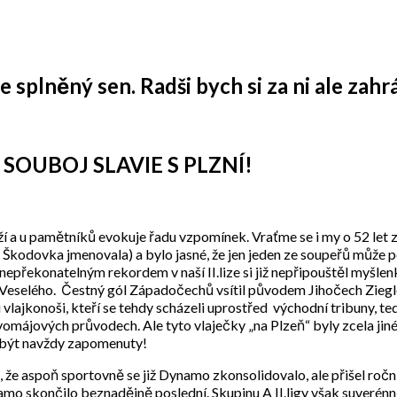
 splněný sen. Radši bych si za ni ale zahrá
 SOUBOJ SLAVIE S PLZNÍ!
líží a u pamětníků evokuje řadu vzpomínek. Vraťme se i my o 52 let 
dy Škodovka jmenovala) a bylo jasné, že jen jeden ze soupeřů může
nepřekonatelným rekordem v naší II.lize si již nepřipouštěl myšlenku
 Veselého. Čestný gól Západočechů vsítil původem Jihočech Ziegler
lajkonoši, kteří se tehdy scházeli uprostřed východní tribuny, ted
omájových průvodech. Ale tyto vlaječky „na Plzeň“ byly zcela jiné –
y být navždy zapomenuty!
, že aspoň sportovně se již Dynamo zkonsolidovalo, ale přišel ro
mo skončilo beznadějně poslední. Skupinu A II.ligy však suverénn