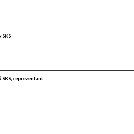
ly SKS
lů SKS, reprezentant