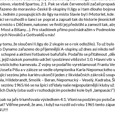
vo, vlastně Spartou, 2:1. Pak se však červenobílí začali propadat 
azeno do moravsko-české B-skupiny II.ligy a i tam dlouho bojovalo
. Jedním z posupujících do ligy na místo Slavie byl i Motorlet, kde 
ci se rozhodli o šanci se poprat a zapsali tak do historie jinonick
ísto s Děčínem, nakonec ve finiši jej předstihl a zamezil tak, aby
, Most a Blšany…). Pro stadiónek přímo pod nádražím v Podmoklech t
kých Nováků a Gottvaldů u nás!
 tomu, že sloučení II.ligy do 2 skupin se o rok odložilo). To už by
 bylo Dynamo zařazeno do příjemnější A-slupiny, už dnes asi nikdo ne
š schopné a aktivní fotbalové bafuňáře. Podařilo se přitáhnout „dě
 jejíž náskok pomohlo udržet i podzimní vítězství 1:0. Hlavní vítr 
ávistického karnevalu. Z vojny se podařilo vyreklamovat Frantu Ve
 Josefa Píšu a v záloze se vedle olympionika Karla Nepomuckého us
ující sezónu jeho kariéru ukončil jeden z likvidačních zákroků sou
Lála, Hildebrandt, Smolík – Beran, Nepomucký – Veselý, Kadraba, Ši
sezónu 1965/66 se na špici střídaly naše nejpopulárnější kluby už 
pěch Dukly (oba sudí v rozhodujícím poslední kole byli „lampasáci“)
pak na jaře triumfovala výsledkem 4:1. Vloni na podzim po poločase 
t? Věřme pevně, že ano, i když na rozdíl od roku 1965 tento zápas 
U!!!