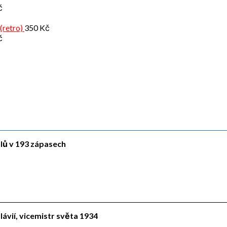
č
(retro)
350
Kč
č
ólů v 193 zápasech
lávií, vicemistr světa 1934