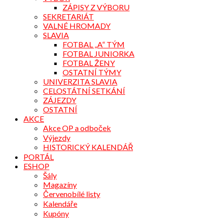
ZÁPISY Z VÝBORU
SEKRETARIÁT
VALNÉ HROMADY
SLAVIA
FOTBAL „A“ TÝM
FOTBAL JUNIORKA
FOTBAL ŽENY
OSTATNÍ TÝMY
UNIVERZITA SLAVIA
CELOSTÁTNÍ SETKÁNÍ
ZÁJEZDY
OSTATNÍ
AKCE
Akce OP a odboček
Výjezdy
HISTORICKÝ KALENDÁŘ
PORTÁL
ESHOP
Šály
Magazíny
Červenobílé listy
Kalendáře
Kupóny