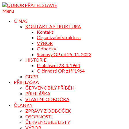
Přejdi
na
Menu
obsah
O NÁS
KONTAKT A STRUKTURA
Kontakt
Organizační struktura
VÝBOR
Odbočky
Stanovy OP od 25. 11. 2023
HISTORIE
Prohlášení 23. 3. 1964
O činnosti OP, září 1964
GDPR
PŘIHLÁŠKA
ČERVENOBÍLÝ PŘÍBĚH
PŘIHLÁŠKA
VLASTNÍ ODBOČKA
ČLÁNKY
ZPRÁVY Z ODBOČEK
OSOBNOSTI
ČERVENOBÍLÉ LISTY
VÝBOR