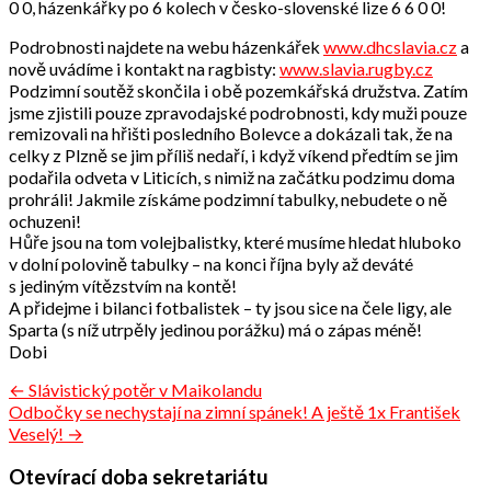
0 0, házenkářky po 6 kolech v česko-slovenské lize 6 6 0 0!
Podrobnosti najdete na webu házenkářek
www.dhcslavia.cz
a
nově uvádíme i kontakt na ragbisty:
www.slavia.rugby.cz
Podzimní soutěž skončila i obě pozemkářská družstva. Zatím
jsme zjistili pouze zpravodajské podrobnosti, kdy muži pouze
remizovali na hřišti posledního Bolevce a dokázali tak, že na
celky z Plzně se jim příliš nedaří, i když víkend předtím se jim
podařila odveta v Liticích, s nimiž na začátku podzimu doma
prohráli! Jakmile získáme podzimní tabulky, nebudete o ně
ochuzeni!
Hůře jsou na tom volejbalistky, které musíme hledat hluboko
v dolní polovině tabulky – na konci října byly až deváté
s jediným vítězstvím na kontě!
A přidejme i bilanci fotbalistek – ty jsou sice na čele ligy, ale
Sparta (s níž utrpěly jedinou porážku) má o zápas méně!
Dobi
Navigace
← Slávistický potěr v Maikolandu
Odbočky se nechystají na zimní spánek! A ještě 1x František
pro
Veselý! →
příspěvek
Otevírací doba sekretariátu