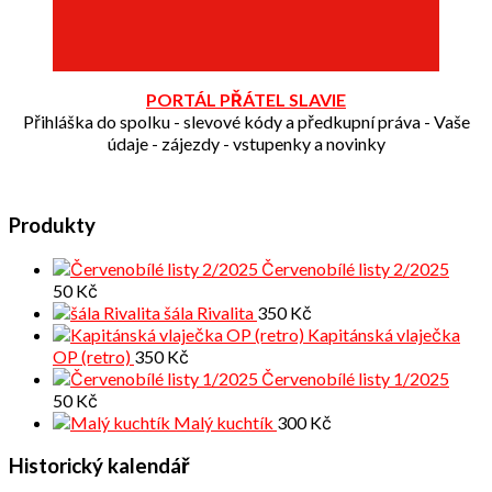
PORTÁL PŘÁTEL SLAVIE
Přihláška do spolku - slevové kódy a předkupní práva - Vaše
údaje - zájezdy - vstupenky a novinky
Produkty
Červenobílé listy 2/2025
50
Kč
šála Rivalita
350
Kč
Kapitánská vlaječka
OP (retro)
350
Kč
Červenobílé listy 1/2025
50
Kč
Malý kuchtík
300
Kč
Historický kalendář