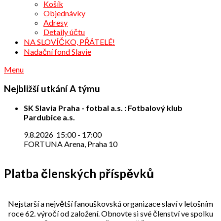
Košík
Objednávky
Adresy
Detaily účtu
NA SLOVÍČKO, PŘÁTELÉ!
Nadační fond Slavie
Menu
Nejbližší utkání A týmu
SK Slavia Praha - fotbal a.s. : Fotbalový klub
Pardubice a.s.
9.8.2026
15:00
-
17:00
FORTUNA Arena, Praha 10
Platba členských příspěvků
Nejstarší a největší fanouškovská organizace slaví v letošním
roce 62. výročí od založení. Obnovte si své členství ve spolku