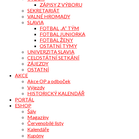
ZÁPISY Z VÝBORU
SEKRETARIÁT
VALNÉ HROMADY
SLAVIA
FOTBAL „A“ TÝM
FOTBAL JUNIORKA
FOTBAL ŽENY
OSTATNÍ TÝMY
UNIVERZITA SLAVIA
CELOSTÁTNÍ SETKÁNÍ
ZÁJEZDY
OSTATNÍ
AKCE
Akce OP a odboček
Výjezdy
HISTORICKÝ KALENDÁŘ
PORTÁL
ESHOP
Šály
Magazíny
Červenobílé listy
Kalendáře
Kupóny