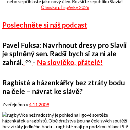
nebo se přihlaste jako nový člen. Rozšiřte republiku Slavia!
Členské příspěvky 2026
Poslechněte si náš podcast
Pavel Fuksa: Navrhnout dresy pro Slavii
je splněný sen. Radši bych si za ni ale
zahrál.
-
Na slovíčko, přátelé!
Ragbisté a házenkářky bez ztráty bodu
na čele – návrat ke slávě?
Zveřejněno v
4.11.2009
od
admin
Více než radostný je pohled na ligové soutěže
házenkářek a ragbistů. Obě družstva jsou na čele svých soutěží
bez ztráty jediného bodu – ragbisté mají po podzimu bilanci 9 9