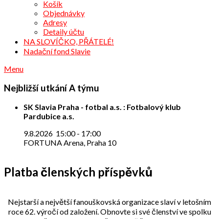
Košík
Objednávky
Adresy
Detaily účtu
NA SLOVÍČKO, PŘÁTELÉ!
Nadační fond Slavie
Menu
Nejbližší utkání A týmu
SK Slavia Praha - fotbal a.s. : Fotbalový klub
Pardubice a.s.
9.8.2026
15:00
-
17:00
FORTUNA Arena, Praha 10
Platba členských příspěvků
Nejstarší a největší fanouškovská organizace slaví v letošním
roce 62. výročí od založení. Obnovte si své členství ve spolku