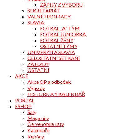
ZÁPISY Z VÝBORU
SEKRETARIÁT
VALNÉ HROMADY
SLAVIA
FOTBAL „A“ TÝM
FOTBAL JUNIORKA
FOTBAL ŽENY
OSTATNÍ TÝMY
UNIVERZITA SLAVIA
CELOSTÁTNÍ SETKÁNÍ
ZÁJEZDY
OSTATNÍ
AKCE
Akce OP a odboček
Výjezdy
HISTORICKÝ KALENDÁŘ
PORTÁL
ESHOP
Šály
Magazíny
Červenobílé listy
Kalendáře
Kupóny