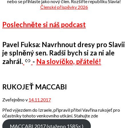
nebo se přihlaste jako nový člen. Rozšiřte republiku Slavia!
Členské příspěvky 2026
Poslechněte si náš podcast
Pavel Fuksa: Navrhnout dresy pro Slavii
je splněný sen. Radši bych si za ni ale
zahrál.
-
Na slovíčko, přátelé!
RUKOJEŤ MACCABI
Zveřejněno v
14.11.2017
od
Odbor
Před výjezdem do Izraele, připravil přítel Vavřina rukojeť pro
přátel
účastníky tohoto venkovního utkání. Stahujte zde
MACCABI 2017 (staženo 1585× )