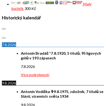
Malý
kuchtík
300
Kč
Historický kalendář
7.8.2026
Antonín Bradáč *7.8.1920, 5 titulů, 95 ligových
gólů v 193 zápasech
7.8.2026
Více podrobností
9.8.2026
Antonín Vodička ✞9.8.1975, záložník, 7 titulů se
Slávií, vicemistr světa 1934
9.8.2026