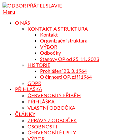
Přejdi
na
Menu
obsah
O NÁS
KONTAKT A STRUKTURA
Kontakt
Organizační struktura
VÝBOR
Odbočky
Stanovy OP od 25. 11. 2023
HISTORIE
Prohlášení 23. 3. 1964
O činnosti OP, září 1964
GDPR
PŘIHLÁŠKA
ČERVENOBÍLÝ PŘÍBĚH
PŘIHLÁŠKA
VLASTNÍ ODBOČKA
ČLÁNKY
ZPRÁVY Z ODBOČEK
OSOBNOSTI
ČERVENOBÍLÉ LISTY
VÝBOR