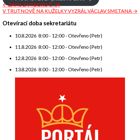
Navigace
← ZÁPIS Z VÝBORU Č. 34
V TRUTNOVĚ NA KUŽELKY VYZRÁL VÁCLAV SMETANA →
pro
příspěvek
Otevírací doba sekretariátu
10.8.2026
8:00
-
12:00
-
Otevřeno (Petr)
11.8.2026
8:00
-
12:00
-
Otevřeno (Petr)
12.8.2026
8:00
-
12:00
-
Otevřeno (Petr)
13.8.2026
8:00
-
12:00
-
Otevřeno (Petr)