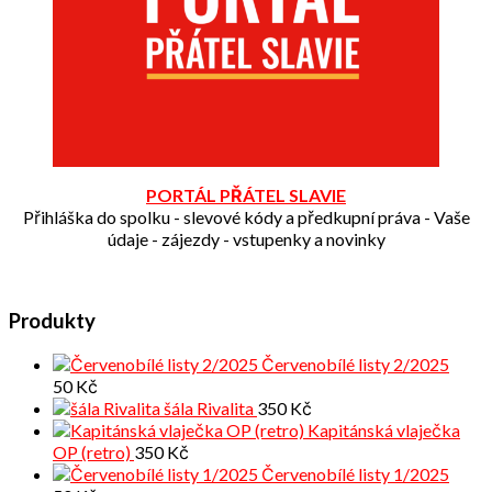
PORTÁL PŘÁTEL SLAVIE
Přihláška do spolku - slevové kódy a předkupní práva - Vaše
údaje - zájezdy - vstupenky a novinky
Produkty
Červenobílé listy 2/2025
50
Kč
šála Rivalita
350
Kč
Kapitánská vlaječka
OP (retro)
350
Kč
Červenobílé listy 1/2025