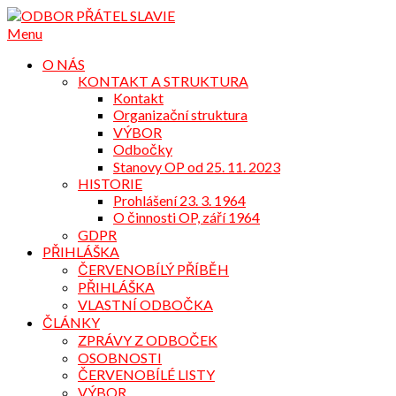
Přejdi
na
Menu
obsah
O NÁS
KONTAKT A STRUKTURA
Kontakt
Organizační struktura
VÝBOR
Odbočky
Stanovy OP od 25. 11. 2023
HISTORIE
Prohlášení 23. 3. 1964
O činnosti OP, září 1964
GDPR
PŘIHLÁŠKA
ČERVENOBÍLÝ PŘÍBĚH
PŘIHLÁŠKA
VLASTNÍ ODBOČKA
ČLÁNKY
ZPRÁVY Z ODBOČEK
OSOBNOSTI
ČERVENOBÍLÉ LISTY
VÝBOR