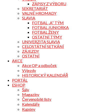
ZÁPISY Z VÝBORU
SEKRETARIÁT
VALNÉ HROMADY
SLAVIA
FOTBAL „A“ TÝM
FOTBAL JUNIORKA
FOTBAL ŽENY
OSTATNÍ TÝMY
UNIVERZITA SLAVIA
CELOSTÁTNÍ SETKÁNÍ
ZÁJEZDY
OSTATNÍ
AKCE
Akce OP a odboček
Výjezdy
HISTORICKÝ KALENDÁŘ
PORTÁL
ESHOP
Šály
Magazíny
Červenobílé listy
Kalendáře
Kupóny