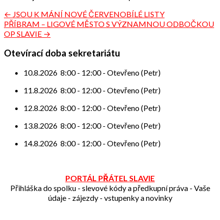
Navigace
← JSOU K MÁNÍ NOVÉ ČERVENOBÍLÉ LISTY
PŘÍBRAM – LIGOVÉ MĚSTO S VÝZNAMNOU ODBOČKOU
pro
OP SLAVIE →
příspěvek
Otevírací doba sekretariátu
10.8.2026
8:00
-
12:00
-
Otevřeno (Petr)
11.8.2026
8:00
-
12:00
-
Otevřeno (Petr)
12.8.2026
8:00
-
12:00
-
Otevřeno (Petr)
13.8.2026
8:00
-
12:00
-
Otevřeno (Petr)
14.8.2026
8:00
-
12:00
-
Otevřeno (Petr)
PORTÁL PŘÁTEL SLAVIE
Přihláška do spolku - slevové kódy a předkupní práva - Vaše
údaje - zájezdy - vstupenky a novinky