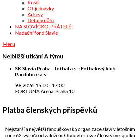
Košík
Objednávky
Adresy
Detaily účtu
NA SLOVÍČKO, PŘÁTELÉ!
Nadační fond Slavie
Menu
Nejbližší utkání A týmu
SK Slavia Praha - fotbal a.s. : Fotbalový klub
Pardubice a.s.
9.8.2026
15:00
-
17:00
FORTUNA Arena, Praha 10
Platba členských příspěvků
Nejstarší a největší fanouškovská organizace slaví v letošním
roce 62. výročí od založení. Obnovte si své členství ve spolku