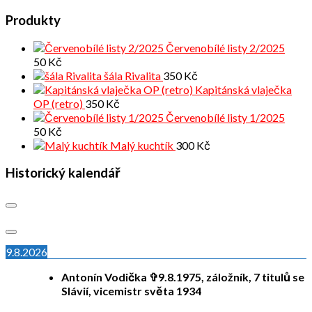
Produkty
Červenobílé listy 2/2025
50
Kč
šála Rivalita
350
Kč
Kapitánská vlaječka
OP (retro)
350
Kč
Červenobílé listy 1/2025
50
Kč
Malý kuchtík
300
Kč
Historický kalendář
9.8.2026
Antonín Vodička ✞9.8.1975, záložník, 7 titulů se
Slávií, vicemistr světa 1934