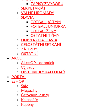
ZÁPISY Z VÝBORU
SEKRETARIÁT
VALNÉ HROMADY
SLAVIA
FOTBAL „A“ TÝM
FOTBAL JUNIORKA
FOTBAL ŽENY
OSTATNÍ TÝMY
UNIVERZITA SLAVIA
CELOSTÁTNÍ SETKÁNÍ
ZÁJEZDY
OSTATNÍ
AKCE
Akce OP a odboček
Výjezdy
HISTORICKÝ KALENDÁŘ
PORTÁL
ESHOP
Šály
Magazíny
Červenobílé listy
Kalendáře
Kupóny