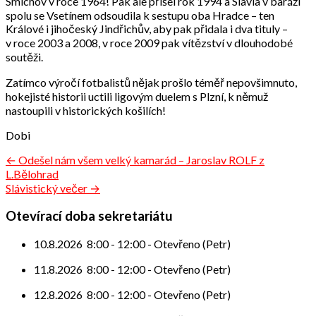
Smíchov v roce 1964! Pak ale přišel rok 1994 a Slavia v baráži
spolu se Vsetínem odsoudila k sestupu oba Hradce – ten
Králové i jihočeský Jindřichův, aby pak přidala i dva tituly –
v roce 2003 a 2008, v roce 2009 pak vítězství v dlouhodobé
soutěži.
Zatímco výročí fotbalistů nějak prošlo téměř nepovšimnuto,
hokejisté historii uctili ligovým duelem s Plzní, k němuž
nastoupili v historických košilích!
Dobi
Navigace
← Odešel nám všem velký kamarád – Jaroslav ROLF z
L.Bělohrad
pro
Slávistický večer →
příspěvek
Otevírací doba sekretariátu
10.8.2026
8:00
-
12:00
-
Otevřeno (Petr)
11.8.2026
8:00
-
12:00
-
Otevřeno (Petr)
12.8.2026
8:00
-
12:00
-
Otevřeno (Petr)