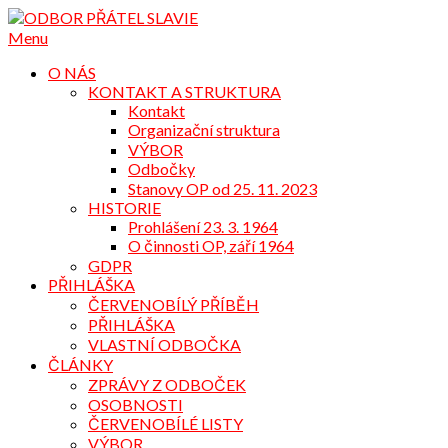
Přejdi
na
Menu
obsah
O NÁS
KONTAKT A STRUKTURA
Kontakt
Organizační struktura
VÝBOR
Odbočky
Stanovy OP od 25. 11. 2023
HISTORIE
Prohlášení 23. 3. 1964
O činnosti OP, září 1964
GDPR
PŘIHLÁŠKA
ČERVENOBÍLÝ PŘÍBĚH
PŘIHLÁŠKA
VLASTNÍ ODBOČKA
ČLÁNKY
ZPRÁVY Z ODBOČEK
OSOBNOSTI
ČERVENOBÍLÉ LISTY
VÝBOR