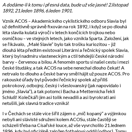
A dodáme-li k tomu i přesná data, bude už vše jasné! 2.listopad
1892, 21.leden 1896, 6.leden 1901.
Vznik ACOS – Akademického cyklistického odboru Slavia byl
už definitivně správně fixován na rok 1892, i když se po dlouhá
léta slavila kulatá výročí v letech končících trojkou nebo
osmičkou
– ve stejných letech, jako vznikla Sparta. Založení, jak
se říkávalo, „Malé Slavie“ bylo tak trošku kuriozitou – již
dlouhá léta předtím existoval Literární a řečnický spolek Slavia,
který byl nadmíru vlasteneckým a ctil tehdejší české národní
barvy – červenou a bílou. A fenomén sportu si našel cestu i mezi
české študáky, a tak ACOS na sebe nenechal dlouho čekat! A
netrvalo to dlouho a české barvy směl hájit už pouze ACOS. Pro
rakouské úřady byl původní řečnický spolek až příliš
pokrokový, odbojný, český i všeslovanský (jak napovídalo i
jméno „Slavia“), a tak potomci Bacha a Metternicha řekli
Schluß! Kolečkáři jim asi tolik nevadili a asi byrokrati ani
netušili, jak slavná tradice vzniká!
I v Čechách se stále více šířil zájem o „míč kopaný“ a výjimkou
nebyli ani slávisté sdružení kolem ACOSu, stále častěji se
scházeli třeba na Císařské louce, až vše vyvrcholilo 21.lednem
1896, kdy byl oficiálně založen fotbalový oddíl (odbor). Tomu