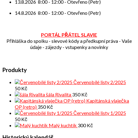
13.8.2026
8:00
-
12:00
-
Otevřeno (Petr)
14.8.2026
8:00
-
12:00
-
Otevřeno (Petr)
PORTÁL PŘÁTEL SLAVIE
Přihláška do spolku - slevové kódy a předkupní práva - Vaše
údaje - zájezdy - vstupenky a novinky
Produkty
Červenobílé listy 2/2025
50
Kč
šála Rivalita
350
Kč
Kapitánská vlaječka
OP (retro)
350
Kč
Červenobílé listy 1/2025
50
Kč
Malý kuchtík
300
Kč
Historický kalendář