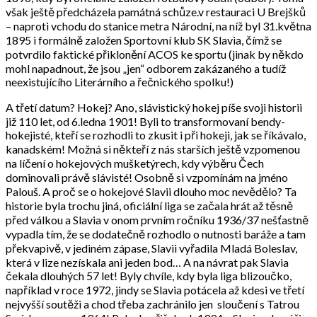
však ještě předcházela památná schůze.v restauraci U Brejšků
– naproti vchodu do stanice metra Národní, na níž byl 31.května
1895 i formálně založen Sportovní klub SK Slavia, čímž se
potvrdilo faktické přiklonění ACOS ke sportu (jinak by někdo
mohl napadnout, že jsou „jen“ odborem zakázaného a tudíž
neexistujícího Literárního a řečnického spolku!)
A třetí datum? Hokej? Ano, slávistický hokej píše svoji historii
již 110 let, od 6.ledna 1901! Byli to transformovaní bendy-
hokejisté, kteří se rozhodli to zkusit i při hokeji, jak se říkávalo,
kanadském! Možná si někteří z nás starších ještě vzpomenou
na líčení o hokejových mušketýrech, kdy výběru Čech
dominovali právě slávisté! Osobně si vzpomínám na jméno
Palouš. A proč se o hokejové Slavii dlouho moc nevědělo? Ta
historie byla trochu jiná, oficiální liga se začala hrát až těsně
před válkou a Slavia v onom prvním ročníku 1936/37 nešťastně
vypadla tím, že se dodatečně rozhodlo o nutnosti baráže a tam
překvapivě, v jediném zápase, Slavii vyřadila Mladá Boleslav,
která v lize nezískala ani jeden bod… A na návrat pak Slavia
čekala dlouhých 57 let! Byly chvíle, kdy byla liga blizoučko,
například v roce 1972, jindy se Slavia potácela až kdesi ve třetí
nejvyšší soutěži a chod třeba zachránilo jen sloučení s Tatrou