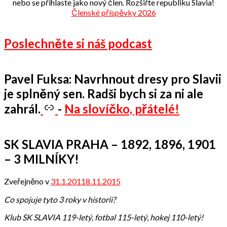
nebo se přihlaste jako nový člen. Rozšiřte republiku Slavia!
Členské příspěvky 2026
Poslechněte si náš podcast
Pavel Fuksa: Navrhnout dresy pro Slavii
je splněný sen. Radši bych si za ni ale
zahrál.
-
Na slovíčko, přátelé!
SK SLAVIA PRAHA – 1892, 1896, 1901
– 3 MILNÍKY!
Zveřejněno v
31.1.2011
8.11.2015
od
admin
Co spojuje tyto 3 roky v historii?
Klub SK SLAVIA 119-letý, fotbal 115-letý, hokej 110-letý!