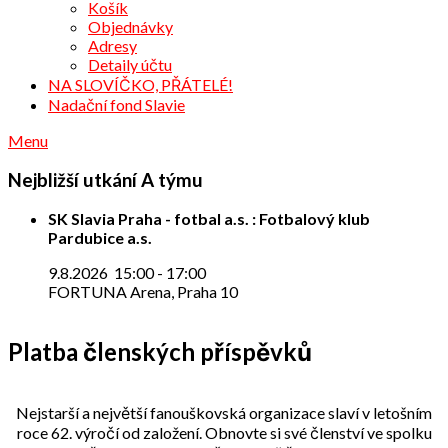
Košík
Objednávky
Adresy
Detaily účtu
NA SLOVÍČKO, PŘÁTELÉ!
Nadační fond Slavie
Menu
Nejbližší utkání A týmu
SK Slavia Praha - fotbal a.s. : Fotbalový klub
Pardubice a.s.
9.8.2026
15:00
-
17:00
FORTUNA Arena, Praha 10
Platba členských příspěvků
Nejstarší a největší fanouškovská organizace slaví v letošním
roce 62. výročí od založení. Obnovte si své členství ve spolku