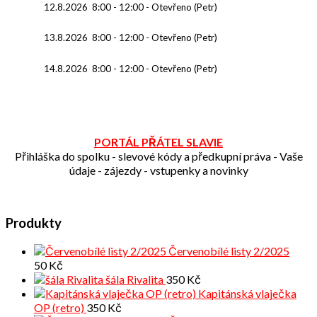
12.8.2026
8:00
-
12:00
-
Otevřeno (Petr)
13.8.2026
8:00
-
12:00
-
Otevřeno (Petr)
14.8.2026
8:00
-
12:00
-
Otevřeno (Petr)
PORTÁL PŘÁTEL SLAVIE
Přihláška do spolku - slevové kódy a předkupní práva - Vaše
údaje - zájezdy - vstupenky a novinky
Produkty
Červenobílé listy 2/2025
50
Kč
šála Rivalita
350
Kč
Kapitánská vlaječka
OP (retro)
350
Kč