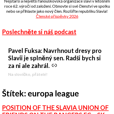
Nejstarší a největší fanouškovská organizace slaví v letošním
roce 62. výročí od založení. Obnovte si své členství ve spolku
nebo se přihlaste jako nový člen. Rozšiřte republiku Slavia!
Členské příspěvky 2026
Poslechněte si náš podcast
Pavel Fuksa: Navrhnout dresy pro
-
Slavii je splněný sen. Radši bych si
za ni ale zahrál.
Na slovíčko, přátelé!
Štítek:
europa league
POSITION OF THE SLAVIA UNION OF