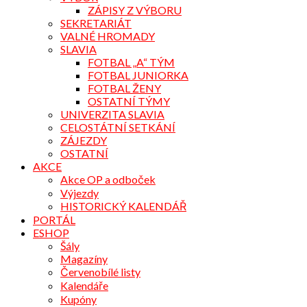
ZÁPISY Z VÝBORU
SEKRETARIÁT
VALNÉ HROMADY
SLAVIA
FOTBAL „A“ TÝM
FOTBAL JUNIORKA
FOTBAL ŽENY
OSTATNÍ TÝMY
UNIVERZITA SLAVIA
CELOSTÁTNÍ SETKÁNÍ
ZÁJEZDY
OSTATNÍ
AKCE
Akce OP a odboček
Výjezdy
HISTORICKÝ KALENDÁŘ
PORTÁL
ESHOP
Šály
Magazíny
Červenobílé listy
Kalendáře
Kupóny