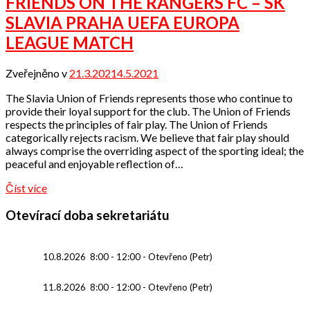
FRIENDS ON THE RANGERS FC – SK
SLAVIA PRAHA UEFA EUROPA
LEAGUE MATCH
Zveřejněno v
21.3.2021
4.5.2021
od
Odbor
The Slavia Union of Friends represents those who continue to
přátel
provide their loyal support for the club. The Union of Friends
respects the principles of fair play. The Union of Friends
categorically rejects racism. We believe that fair play should
always comprise the overriding aspect of the sporting ideal; the
peaceful and enjoyable reflection of…
Číst více
Otevírací doba sekretariátu
10.8.2026
8:00
-
12:00
-
Otevřeno (Petr)
11.8.2026
8:00
-
12:00
-
Otevřeno (Petr)