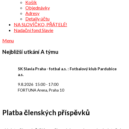
Košík
Objednávky
Adresy
Detaily účtu
NA SLOVÍČKO, PŘÁTELÉ!
Nadační fond Slavie
Menu
Nejbližší utkání A týmu
SK Slavia Praha - fotbal a.s. : Fotbalový klub Pardubice
a.s.
9.8.2026
15:00
-
17:00
FORTUNA Arena, Praha 10
Platba členských příspěvků