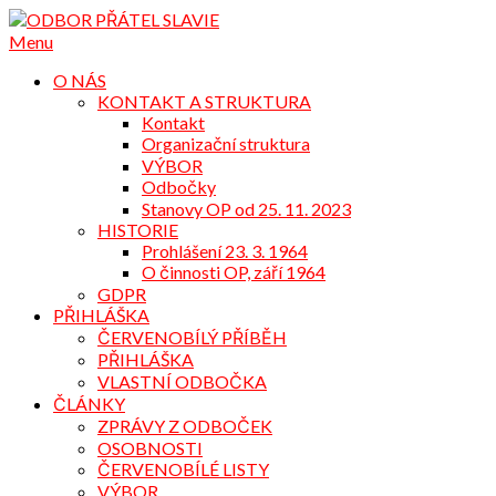
Přejdi
na
Menu
obsah
O NÁS
KONTAKT A STRUKTURA
Kontakt
Organizační struktura
VÝBOR
Odbočky
Stanovy OP od 25. 11. 2023
HISTORIE
Prohlášení 23. 3. 1964
O činnosti OP, září 1964
GDPR
PŘIHLÁŠKA
ČERVENOBÍLÝ PŘÍBĚH
PŘIHLÁŠKA
VLASTNÍ ODBOČKA
ČLÁNKY
ZPRÁVY Z ODBOČEK
OSOBNOSTI
ČERVENOBÍLÉ LISTY
VÝBOR