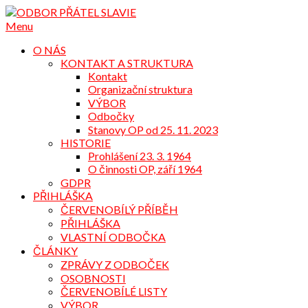
Přejdi
na
Menu
obsah
O NÁS
KONTAKT A STRUKTURA
Kontakt
Organizační struktura
VÝBOR
Odbočky
Stanovy OP od 25. 11. 2023
HISTORIE
Prohlášení 23. 3. 1964
O činnosti OP, září 1964
GDPR
PŘIHLÁŠKA
ČERVENOBÍLÝ PŘÍBĚH
PŘIHLÁŠKA
VLASTNÍ ODBOČKA
ČLÁNKY
ZPRÁVY Z ODBOČEK
OSOBNOSTI
ČERVENOBÍLÉ LISTY
VÝBOR