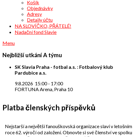
Košík
Objednávky
Adresy
Detaily účtu
NA SLOVÍČKO, PŘÁTELÉ!
Nadační fond Slavie
Menu
Nejbližší utkání A týmu
SK Slavia Praha - fotbal a.s. : Fotbalový klub
Pardubice a.s.
9.8.2026
15:00
-
17:00
FORTUNA Arena, Praha 10
Platba členských příspěvků
Nejstarší a největší fanouškovská organizace slaví v letošním
roce 62. výročí od založení. Obnovte si své členství ve spolku