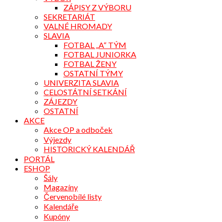
ZÁPISY Z VÝBORU
SEKRETARIÁT
VALNÉ HROMADY
SLAVIA
FOTBAL „A“ TÝM
FOTBAL JUNIORKA
FOTBAL ŽENY
OSTATNÍ TÝMY
UNIVERZITA SLAVIA
CELOSTÁTNÍ SETKÁNÍ
ZÁJEZDY
OSTATNÍ
AKCE
Akce OP a odboček
Výjezdy
HISTORICKÝ KALENDÁŘ
PORTÁL
ESHOP
Šály
Magazíny
Červenobílé listy
Kalendáře
Kupóny