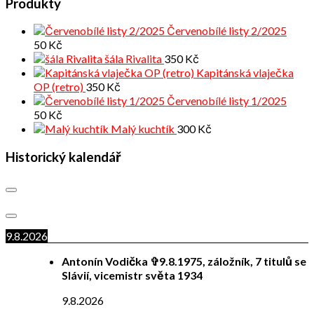
Produkty
Červenobílé listy 2/2025
50
Kč
šála Rivalita
350
Kč
Kapitánská vlaječka
OP (retro)
350
Kč
Červenobílé listy 1/2025
50
Kč
Malý kuchtík
300
Kč
Historický kalendář
9.8.2026
Antonín Vodička ✞9.8.1975, záložník, 7 titulů se
Slávií, vicemistr světa 1934
9.8.2026