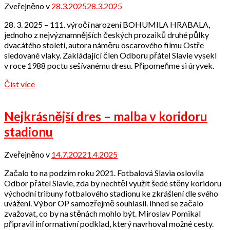
Zveřejněno v
28.3.2025
28.3.2025
od
Odbor
28. 3. 2025 – 111. výročí narození BOHUMILA HRABALA,
přátel
jednoho z nejvýznamnějších českých prozaiků druhé půlky
dvacátého století, autora náměru oscarového filmu Ostře
sledované vlaky. Zakládající člen Odboru přátel Slavie vysekl
v roce 1988 poctu sešívanému dresu. Připomeňme si úryvek.
Číst více
Nejkrásnější dres – malba v koridoru
stadionu
Zveřejněno v
14.7.2022
1.4.2025
od
Odbor
Začalo to na podzim roku 2021. Fotbalová Slavia oslovila
přátel
Odbor přátel Slavie, zda by nechtěl využít šedé stěny koridoru
východní tribuny fotbalového stadionu ke zkrášlení dle svého
uvážení. Výbor OP samozřejmě souhlasil. Ihned se začalo
zvažovat, co by na stěnách mohlo být. Miroslav Pomikal
připravil informativní podklad, který navrhoval možné cesty.