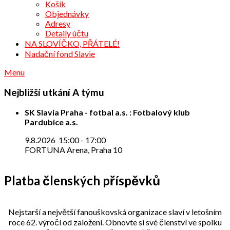
Košík
Objednávky
Adresy
Detaily účtu
NA SLOVÍČKO, PŘÁTELÉ!
Nadační fond Slavie
Menu
Nejbližší utkání A týmu
SK Slavia Praha - fotbal a.s. : Fotbalový klub
Pardubice a.s.
9.8.2026
15:00
-
17:00
FORTUNA Arena, Praha 10
Platba členských příspěvků
Nejstarší a největší fanouškovská organizace slaví v letošním
roce 62. výročí od založení. Obnovte si své členství ve spolku