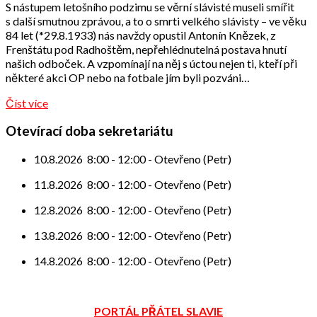
S nástupem letošního podzimu se věrní slávisté museli smířit
přátel
s další smutnou zprávou, a to o smrti velkého slávisty – ve věku
84 let (*29.8.1933) nás navždy opustil Antonín Knězek, z
Frenštátu pod Radhoštěm, nepřehlédnutelná postava hnutí
našich odboček. A vzpomínají na něj s úctou nejen ti, kteří při
některé akci OP nebo na fotbale jím byli pozváni…
Číst více
Otevírací doba sekretariátu
10.8.2026
8:00
-
12:00
-
Otevřeno (Petr)
11.8.2026
8:00
-
12:00
-
Otevřeno (Petr)
12.8.2026
8:00
-
12:00
-
Otevřeno (Petr)
13.8.2026
8:00
-
12:00
-
Otevřeno (Petr)
14.8.2026
8:00
-
12:00
-
Otevřeno (Petr)
PORTÁL PŘÁTEL SLAVIE