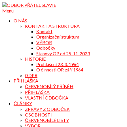
Přejdi
na
Menu
obsah
O NÁS
KONTAKT A STRUKTURA
Kontakt
Organizační struktura
VÝBOR
Odbočky
Stanovy OP od 25. 11. 2023
HISTORIE
Prohlášení 23. 3. 1964
O činnosti OP, září 1964
GDPR
PŘIHLÁŠKA
ČERVENOBÍLÝ PŘÍBĚH
PŘIHLÁŠKA
VLASTNÍ ODBOČKA
ČLÁNKY
ZPRÁVY Z ODBOČEK
OSOBNOSTI
ČERVENOBÍLÉ LISTY
VÝBOR