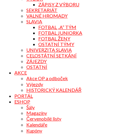
ZÁPISY Z VÝBORU
SEKRETARIÁT
VALNÉ HROMADY
SLAVIA
FOTBAL „A“ TÝM
FOTBAL JUNIORKA
FOTBAL ŽENY
OSTATNÍ TÝMY
UNIVERZITA SLAVIA
CELOSTÁTNÍ SETKÁNÍ
ZÁJEZDY
OSTATNÍ
AKCE
Akce OP a odboček
Výjezdy
HISTORICKÝ KALENDÁŘ
PORTÁL
ESHOP
Šály
Magazíny
Červenobílé listy
Kalendáře
Kupóny