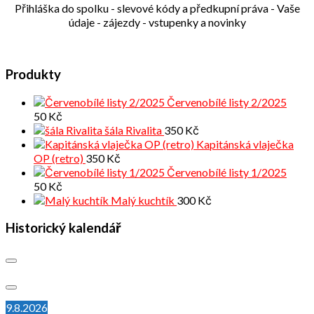
Přihláška do spolku - slevové kódy a předkupní práva - Vaše
údaje - zájezdy - vstupenky a novinky
Produkty
Červenobílé listy 2/2025
50
Kč
šála Rivalita
350
Kč
Kapitánská vlaječka
OP (retro)
350
Kč
Červenobílé listy 1/2025
50
Kč
Malý kuchtík
300
Kč
Historický kalendář
9.8.2026