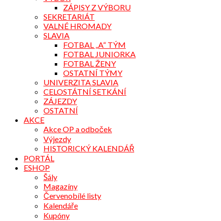
ZÁPISY Z VÝBORU
SEKRETARIÁT
VALNÉ HROMADY
SLAVIA
FOTBAL „A“ TÝM
FOTBAL JUNIORKA
FOTBAL ŽENY
OSTATNÍ TÝMY
UNIVERZITA SLAVIA
CELOSTÁTNÍ SETKÁNÍ
ZÁJEZDY
OSTATNÍ
AKCE
Akce OP a odboček
Výjezdy
HISTORICKÝ KALENDÁŘ
PORTÁL
ESHOP
Šály
Magazíny
Červenobílé listy
Kalendáře
Kupóny