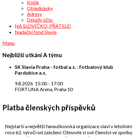
Košík
Objednávky
Adresy
Detaily účtu
NA SLOVÍČKO, PŘÁTELÉ!
Nadační fond Slavie
Menu
Nejbližší utkání A týmu
SK Slavia Praha - fotbal a.s. : Fotbalový klub
Pardubice a.s.
9.8.2026
15:00
-
17:00
FORTUNA Arena, Praha 10
Platba členských příspěvků
Nejstarší a největší fanouškovská organizace slaví v letošním
roce 62. výročí od založení. Obnovte si své členství ve spolku