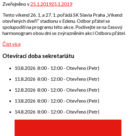
Zveřejněno v
25.1.2019
25.1.2019
od
Odbor
Tento víkend 26. 1. a 27. 1. pořádá SK Slavia Praha „Víkend
přátel
otevřených dveří“ stadionu v Edenu. Odbor přátel se
spolupodílí na programu této akce. Podívejte se na časový
harmonogram obou dní se zvýrazněním akcí Odboru přátel.
Číst více
Otevírací doba sekretariátu
10.8.2026
8:00
-
12:00
-
Otevřeno (Petr)
11.8.2026
8:00
-
12:00
-
Otevřeno (Petr)
12.8.2026
8:00
-
12:00
-
Otevřeno (Petr)
13.8.2026
8:00
-
12:00
-
Otevřeno (Petr)
14.8.2026
8:00
-
12:00
-
Otevřeno (Petr)