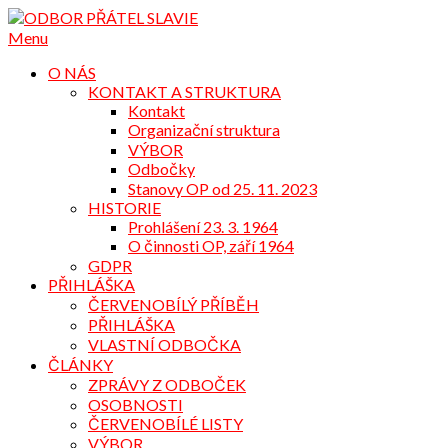
Přejdi
na
Menu
obsah
O NÁS
KONTAKT A STRUKTURA
Kontakt
Organizační struktura
VÝBOR
Odbočky
Stanovy OP od 25. 11. 2023
HISTORIE
Prohlášení 23. 3. 1964
O činnosti OP, září 1964
GDPR
PŘIHLÁŠKA
ČERVENOBÍLÝ PŘÍBĚH
PŘIHLÁŠKA
VLASTNÍ ODBOČKA
ČLÁNKY
ZPRÁVY Z ODBOČEK
OSOBNOSTI
ČERVENOBÍLÉ LISTY
VÝBOR