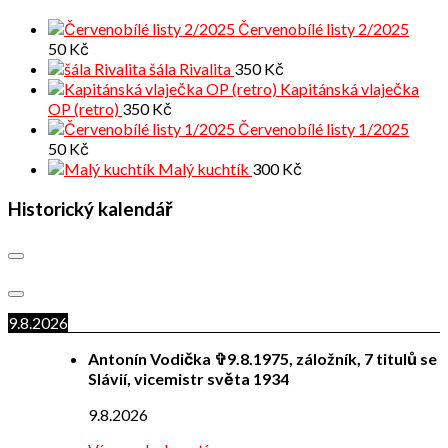
Červenobílé listy 2/2025
50
Kč
šála Rivalita
350
Kč
Kapitánská vlaječka
OP (retro)
350
Kč
Červenobílé listy 1/2025
50
Kč
Malý kuchtík
300
Kč
Historický kalendář
9.8.2026
Antonín Vodička ✞9.8.1975, záložník, 7 titulů se
Slávií, vicemistr světa 1934
9.8.2026