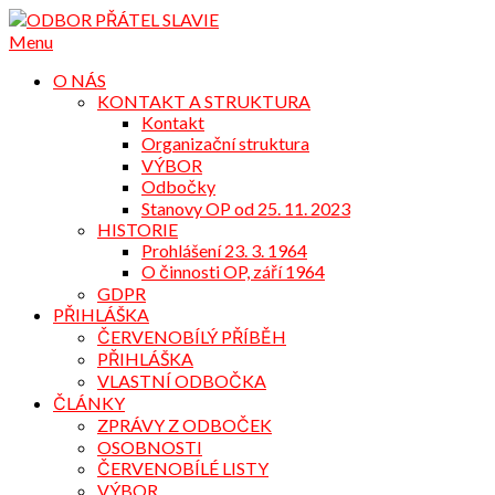
Přejdi
na
Menu
obsah
O NÁS
KONTAKT A STRUKTURA
Kontakt
Organizační struktura
VÝBOR
Odbočky
Stanovy OP od 25. 11. 2023
HISTORIE
Prohlášení 23. 3. 1964
O činnosti OP, září 1964
GDPR
PŘIHLÁŠKA
ČERVENOBÍLÝ PŘÍBĚH
PŘIHLÁŠKA
VLASTNÍ ODBOČKA
ČLÁNKY
ZPRÁVY Z ODBOČEK
OSOBNOSTI
ČERVENOBÍLÉ LISTY
VÝBOR