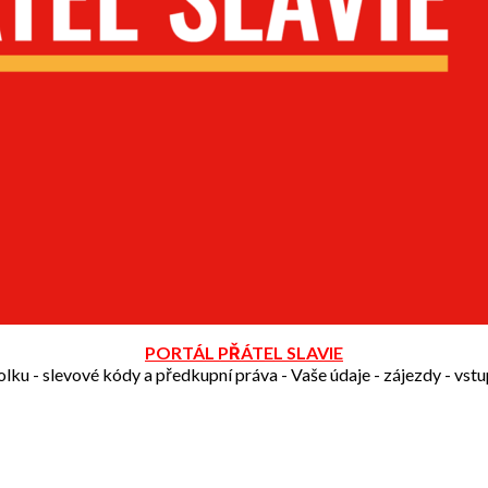
PORTÁL PŘÁTEL SLAVIE
olku - slevové kódy a předkupní práva - Vaše údaje - zájezdy - vst