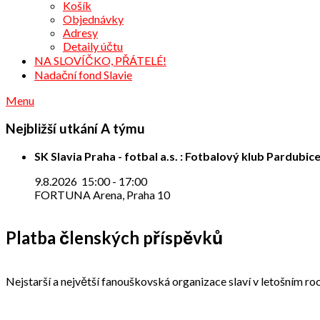
Košík
Objednávky
Adresy
Detaily účtu
NA SLOVÍČKO, PŘÁTELÉ!
Nadační fond Slavie
Menu
Nejbližší utkání A týmu
SK Slavia Praha - fotbal a.s. : Fotbalový klub Pardubice
9.8.2026
15:00
-
17:00
FORTUNA Arena, Praha 10
Platba členských příspěvků
Nejstarší a největší fanouškovská organizace slaví v letošním roc