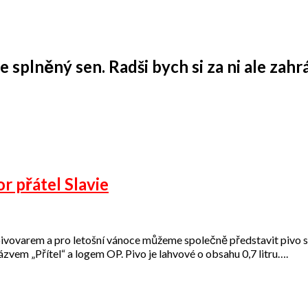
 splněný sen. Radši bych si za ni ale zahrá
or přátel Slavie
pivovarem a pro letošní vánoce můžeme společně představit pivo s 
ázvem „Přítel“ a logem OP. Pivo je lahvové o obsahu 0,7 litru….