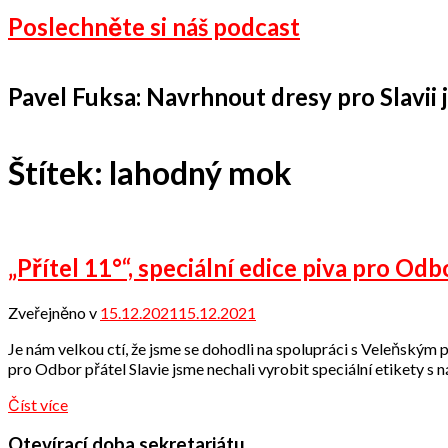
Poslechněte si náš podcast
Pavel Fuksa: Navrhnout dresy pro Slavii je
Štítek:
lahodný mok
„Přítel 11°“, speciální edice piva pro Odb
Zveřejněno v
15.12.2021
15.12.2021
od
Odbor
Je nám velkou ctí, že jsme se dohodli na spolupráci s Veleňským 
přátel
pro Odbor přátel Slavie jsme nechali vyrobit speciální etikety s n
Číst více
Otevírací doba sekretariátu