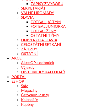
ZÁPISY Z VÝBORU
SEKRETARIÁT
VALNÉ HROMADY
SLAVIA
FOTBAL „A“ TÝM
FOTBAL JUNIORKA
FOTBAL ŽENY
OSTATNÍ TÝMY
UNIVERZITA SLAVIA
CELOSTÁTNÍ SETKÁNÍ
ZÁJEZDY
OSTATNÍ
AKCE
Akce OP a odboček
Výjezdy
HISTORICKÝ KALENDÁŘ
PORTÁL
ESHOP
Šály
Magazíny
Červenobílé listy
Kalendáře
Kupóny