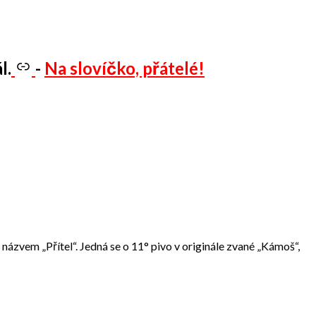
l.
-
Na slovíčko, přátelé!
názvem „Přítel“. Jedná se o 11° pivo v originále zvané „Kámoš“,