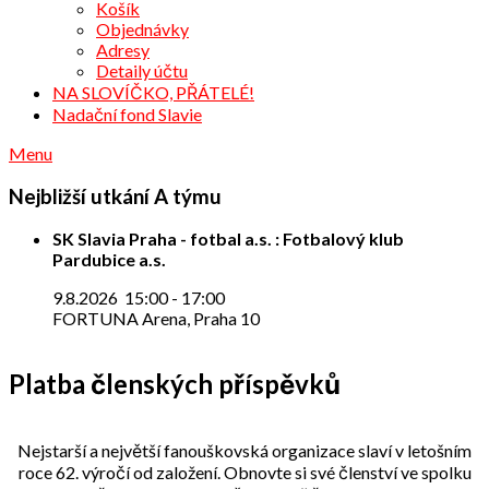
Košík
Objednávky
Adresy
Detaily účtu
NA SLOVÍČKO, PŘÁTELÉ!
Nadační fond Slavie
Menu
Nejbližší utkání A týmu
SK Slavia Praha - fotbal a.s. : Fotbalový klub
Pardubice a.s.
9.8.2026
15:00
-
17:00
FORTUNA Arena, Praha 10
Platba členských příspěvků
Nejstarší a největší fanouškovská organizace slaví v letošním
roce 62. výročí od založení. Obnovte si své členství ve spolku