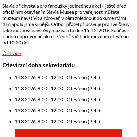
Odbor
Slavia přichystala pro fanoušky jedinečnou akci – ještě před
přátel
oficiálním otevřením Slavia Musea pro veřejnost můžete
muzeum navštívit a zároveň v něm zhlédnout dokumentární
film Spolu jsme silnější. Odbor přátel připravuje pro své členy
také možnost návštěvy muzea a to dne 15. 12. 2018. Součástí
budou doprovodné akce. Předběžně bude muzeum otevřeno
od 10:30 do…
Číst více
Otevírací doba sekretariátu
10.8.2026
8:00
-
12:00
-
Otevřeno (Petr)
11.8.2026
8:00
-
12:00
-
Otevřeno (Petr)
12.8.2026
8:00
-
12:00
-
Otevřeno (Petr)
13.8.2026
8:00
-
12:00
-
Otevřeno (Petr)
14.8.2026
8:00
-
12:00
-
Otevřeno (Petr)