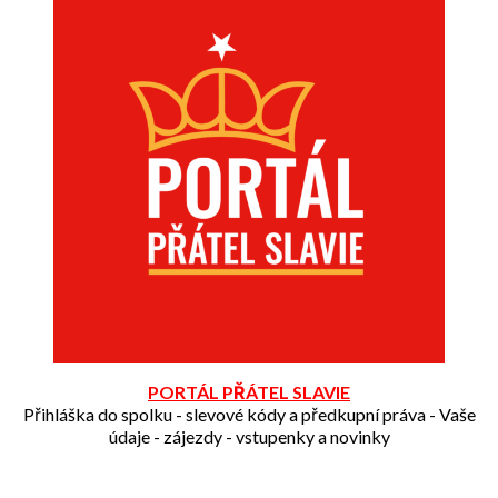
PORTÁL PŘÁTEL SLAVIE
Přihláška do spolku - slevové kódy a předkupní práva - Vaše
údaje - zájezdy - vstupenky a novinky