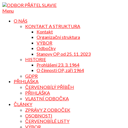
Přejdi
na
Menu
obsah
O NÁS
KONTAKT A STRUKTURA
Kontakt
Organizační struktura
VÝBOR
Odbočky
Stanovy OP od 25. 11. 2023
HISTORIE
Prohlášení 23. 3. 1964
O činnosti OP, září 1964
GDPR
PŘIHLÁŠKA
ČERVENOBÍLÝ PŘÍBĚH
PŘIHLÁŠKA
VLASTNÍ ODBOČKA
ČLÁNKY
ZPRÁVY Z ODBOČEK
OSOBNOSTI
ČERVENOBÍLÉ LISTY
VÝBOR