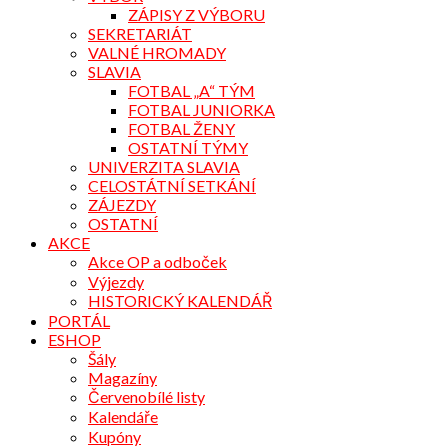
ZÁPISY Z VÝBORU
SEKRETARIÁT
VALNÉ HROMADY
SLAVIA
FOTBAL „A“ TÝM
FOTBAL JUNIORKA
FOTBAL ŽENY
OSTATNÍ TÝMY
UNIVERZITA SLAVIA
CELOSTÁTNÍ SETKÁNÍ
ZÁJEZDY
OSTATNÍ
AKCE
Akce OP a odboček
Výjezdy
HISTORICKÝ KALENDÁŘ
PORTÁL
ESHOP
Šály
Magazíny
Červenobílé listy
Kalendáře
Kupóny