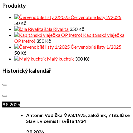
Produkty
Červenobílé listy 2/2025
50
Kč
šála Rivalita
350
Kč
Kapitánská vlaječka
OP (retro)
350
Kč
Červenobílé listy 1/2025
50
Kč
Malý kuchtík
300
Kč
Historický kalendář
9.8.2026
Antonín Vodička ✞9.8.1975, záložník, 7 titulů se
Slávií, vicemistr světa 1934
9.8.2026