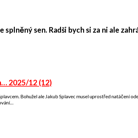
 splněný sen. Radši bych si za ni ale zahrá
m… 2025/12 (12)
lavcem. Bohužel ale Jakub Splavec musel uprostřed natáčení odej
čování…