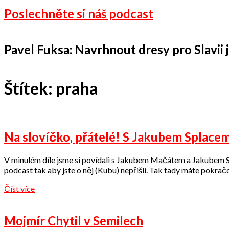
Poslechněte si náš podcast
Pavel Fuksa: Navrhnout dresy pro Slavii je
Štítek:
praha
Na slovíčko, přátelé! S Jakubem Splace
V minulém díle jsme si povídali s Jakubem Mačátem a Jakubem Sp
podcast tak aby jste o něj (Kubu) nepřišli. Tak tady máte pokra
Číst více
Mojmír Chytil v Semilech