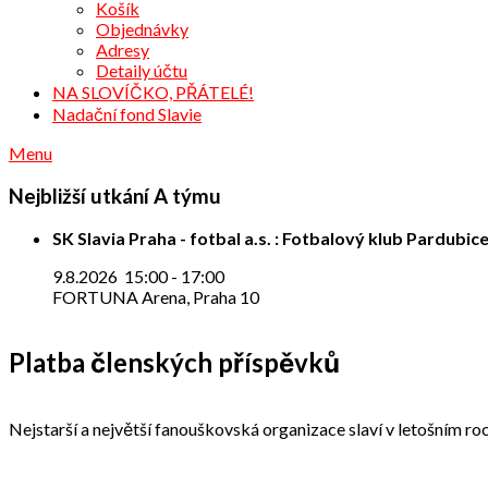
Košík
Objednávky
Adresy
Detaily účtu
NA SLOVÍČKO, PŘÁTELÉ!
Nadační fond Slavie
Menu
Nejbližší utkání A týmu
SK Slavia Praha - fotbal a.s. : Fotbalový klub Pardubice
9.8.2026
15:00
-
17:00
FORTUNA Arena, Praha 10
Platba členských příspěvků
Nejstarší a největší fanouškovská organizace slaví v letošním roc