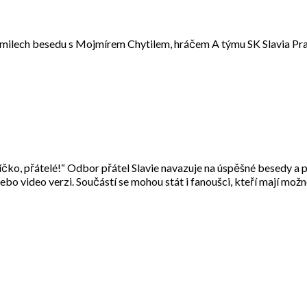
Semilech besedu s Mojmírem Chytilem, hráčem A týmu SK Slavia Pra
čko, přátelé!“ Odbor přátel Slavie navazuje na úspěšné besedy a 
ebo video verzi. Součástí se mohou stát i fanoušci, kteří mají mo