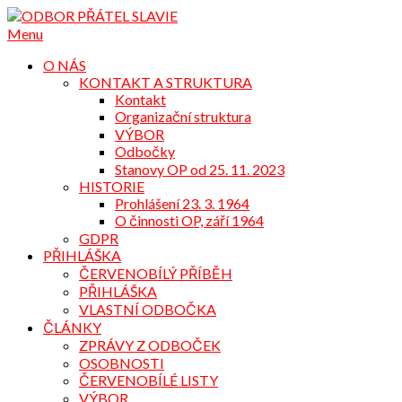
Přejdi
na
Menu
obsah
O NÁS
KONTAKT A STRUKTURA
Kontakt
Organizační struktura
VÝBOR
Odbočky
Stanovy OP od 25. 11. 2023
HISTORIE
Prohlášení 23. 3. 1964
O činnosti OP, září 1964
GDPR
PŘIHLÁŠKA
ČERVENOBÍLÝ PŘÍBĚH
PŘIHLÁŠKA
VLASTNÍ ODBOČKA
ČLÁNKY
ZPRÁVY Z ODBOČEK
OSOBNOSTI
ČERVENOBÍLÉ LISTY
VÝBOR