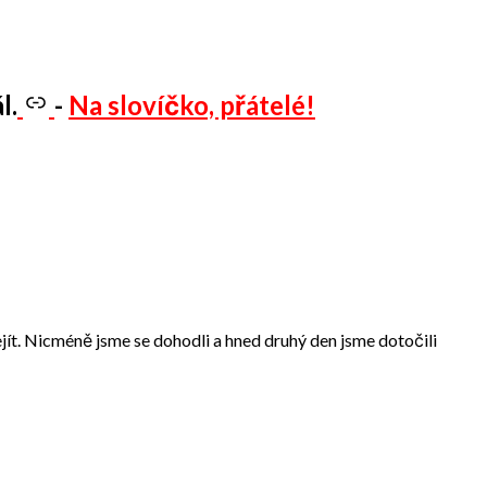
l.
-
Na slovíčko, přátelé!
ít. Nicméně jsme se dohodli a hned druhý den jsme dotočili