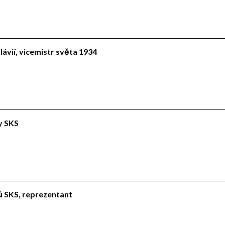
lávií, vicemistr světa 1934
ly SKS
lů SKS, reprezentant