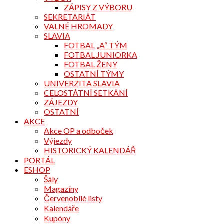
ZÁPISY Z VÝBORU
SEKRETARIÁT
VALNÉ HROMADY
SLAVIA
FOTBAL „A“ TÝM
FOTBAL JUNIORKA
FOTBAL ŽENY
OSTATNÍ TÝMY
UNIVERZITA SLAVIA
CELOSTÁTNÍ SETKÁNÍ
ZÁJEZDY
OSTATNÍ
AKCE
Akce OP a odboček
Výjezdy
HISTORICKÝ KALENDÁŘ
PORTÁL
ESHOP
Šály
Magazíny
Červenobílé listy
Kalendáře
Kupóny