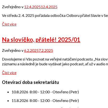
Zveřejněno v
12.4.2025
12.4.2025
od
Odbor
Ve středu 2. 4. 2025 pořádala odbočka Odboru přátel Slavie v 
přátel
Číst více
Na slovíčko, přátelé! 2025/01
Zveřejněno v
6.2.2025
7.2.2025
od
Odbor
Dovolujeme si Vás pozvat na veřejné natáčení podcastu „Na sloví
přátel
záznamu a následně je bude vydávat jako podcast, ať už v audio n
Číst více
Otevírací doba sekretariátu
10.8.2026
8:00
-
12:00
-
Otevřeno (Petr)
11.8.2026
8:00
-
12:00
-
Otevřeno (Petr)