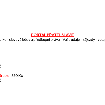
PORTÁL PŘÁTEL SLAVIE
olku - slevové kódy a předkupní práva - Vaše údaje - zájezdy - vst
č
(retro)
350
Kč
č