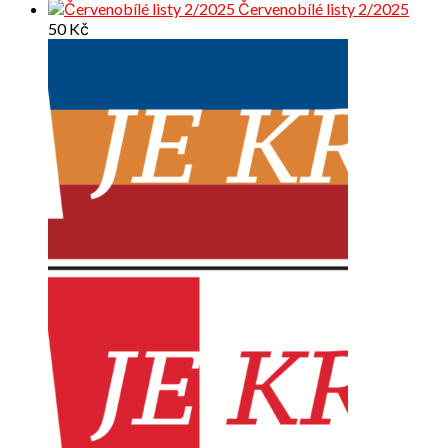
Červenobílé listy 2/2025
50
Kč