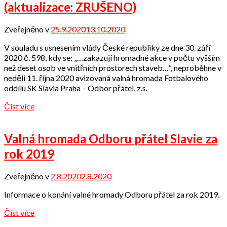
(aktualizace: ZRUŠENO)
Zveřejněno v
25.9.2020
13.10.2020
od
Odbor
V souladu s usnesením vlády České republiky ze dne 30. září
přátel
2020 č. 598, kdy se: „…zakazují hromadné akce v počtu vyšším
než deset osob ve vnitřních prostorech staveb…“, neproběhne v
neděli 11. října 2020 avizovaná valná hromada Fotbalového
oddílu SK Slavia Praha – Odbor přátel, z.s.
Číst více
Valná hromada Odboru přátel Slavie za
rok 2019
Zveřejněno v
2.8.2020
2.8.2020
od
Odbor
Informace o konání valné hromady Odboru přátel za rok 2019.
přátel
Číst více