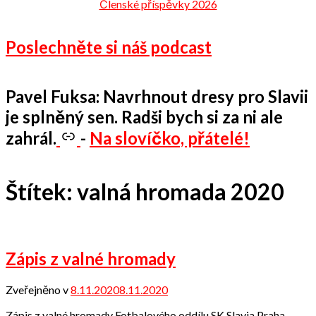
Členské příspěvky 2026
Poslechněte si náš podcast
Pavel Fuksa: Navrhnout dresy pro Slavii
je splněný sen. Radši bych si za ni ale
zahrál.
-
Na slovíčko, přátelé!
Štítek:
valná hromada 2020
Zápis z valné hromady
Zveřejněno v
8.11.2020
8.11.2020
od
Odbor
Zápis z valné hromady Fotbalového oddílu SK Slavia Praha –