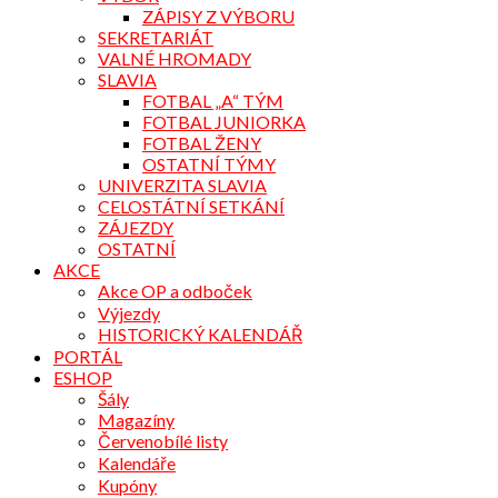
ZÁPISY Z VÝBORU
SEKRETARIÁT
VALNÉ HROMADY
SLAVIA
FOTBAL „A“ TÝM
FOTBAL JUNIORKA
FOTBAL ŽENY
OSTATNÍ TÝMY
UNIVERZITA SLAVIA
CELOSTÁTNÍ SETKÁNÍ
ZÁJEZDY
OSTATNÍ
AKCE
Akce OP a odboček
Výjezdy
HISTORICKÝ KALENDÁŘ
PORTÁL
ESHOP
Šály
Magazíny
Červenobílé listy
Kalendáře
Kupóny