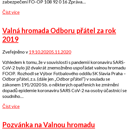
zabezpečení FO-OP 108 92 0 16 Zpráva…
Číst více
Valná hromada Odboru přátel za rok
2019
Zveřejněno v
19.10.2020
5.11.2020
od
Odbor
Vzhledem k tomu, že v souvislosti s pandemií koronaviru SARS-
přátel
CoV-2 bylo již dvakrát znemožněno uspořádat valnou hromadu
FOOP. Rozhodl se Výbor Fotbalového oddílu SK Slavia Praha –
Odbor přátel, z.s. (dále jen „Odbor přátel“) v souladu se
zákonem 191/2020 Sb. o některých opatřeních ke zmírnění
dopadů epidemie koronaviru SARS CoV-2 na osoby účastnící se
soudního…
Číst více
Pozvánka na Valnou hromadu