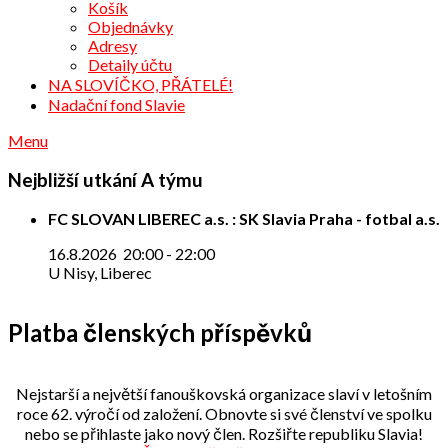
Košík
Objednávky
Adresy
Detaily účtu
NA SLOVÍČKO, PŘÁTELÉ!
Nadační fond Slavie
Menu
Nejbližší utkání A týmu
FC SLOVAN LIBEREC a.s. : SK Slavia Praha - fotbal a.s.
16.8.2026
20:00
-
22:00
U Nisy, Liberec
Platba členských příspěvků
Nejstarší a největší fanouškovská organizace slaví v letošním
roce 62. výročí od založení. Obnovte si své členství ve spolku
nebo se přihlaste jako nový člen. Rozšiřte republiku Slavia!