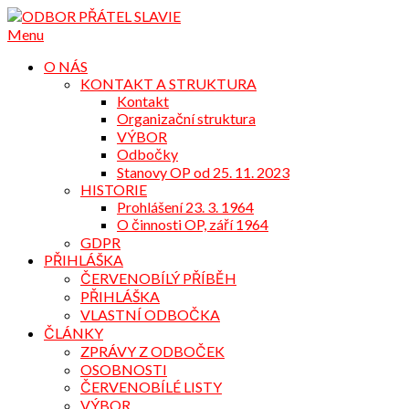
Přejdi
na
Menu
obsah
O NÁS
KONTAKT A STRUKTURA
Kontakt
Organizační struktura
VÝBOR
Odbočky
Stanovy OP od 25. 11. 2023
HISTORIE
Prohlášení 23. 3. 1964
O činnosti OP, září 1964
GDPR
PŘIHLÁŠKA
ČERVENOBÍLÝ PŘÍBĚH
PŘIHLÁŠKA
VLASTNÍ ODBOČKA
ČLÁNKY
ZPRÁVY Z ODBOČEK
OSOBNOSTI
ČERVENOBÍLÉ LISTY
VÝBOR