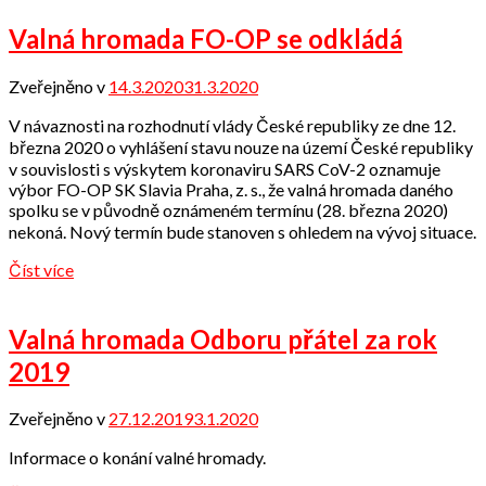
Valná hromada FO-OP se odkládá
Zveřejněno v
14.3.2020
31.3.2020
od
Odbor
V návaznosti na rozhodnutí vlády České republiky ze dne 12.
přátel
března 2020 o vyhlášení stavu nouze na území České republiky
v souvislosti s výskytem koronaviru SARS CoV-2 oznamuje
výbor FO-OP SK Slavia Praha, z. s., že valná hromada daného
spolku se v původně oznámeném termínu (28. března 2020)
nekoná. Nový termín bude stanoven s ohledem na vývoj situace.
Číst více
Valná hromada Odboru přátel za rok
2019
Zveřejněno v
27.12.2019
3.1.2020
od
Odbor
Informace o konání valné hromady.
přátel