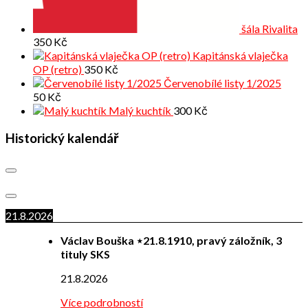
šála Rivalita
350
Kč
Kapitánská vlaječka
OP (retro)
350
Kč
Červenobílé listy 1/2025
50
Kč
Malý kuchtík
300
Kč
Historický kalendář
21.8.2026
Václav Bouška ⋆21.8.1910, pravý záložník, 3
tituly SKS
21.8.2026
Více podrobností