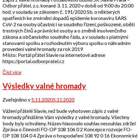
přátel
Odbor přátel, z.s. konané 3. 11. 2020 v době od 9:00 do 20:00
hod. v souladu se zákonem č. 191/2020 Sb. o některých
opatřeních ke zmírnění dopadů epidemie koronaviru SARS
CoV-2 na osoby účastnící se soudního řízení, poškozené, oběti
trestných činů a právnické osoby a o změně insolvenčního
zákona a občanského soudního řádu, a v souladu s platnými
stanovami spolku a rozhodnutím výboru spolku o náhradním
provedení valné hromady za rok 2019
Místo: Portál přátel Slavie na internetové adrese
https://portal.odborpratel.cz
Číst více
Výsledky valné hromady
Zveřejněno v
5.11.2020
5.11.2020
od
Odbor
Vážení přátelé Slavie, než bude vyhotoven zápis z valné
přátel
hromady přinášíme Vám výsledky z valné hromady. Všechny
body byly schváleny. Název hlasovalo souhlas nesouhlas zdržel
Zpráva o činnosti FO-OP 108 106 0 2 Koncepce rozvoje FO-
OP 108 104 0 4 Zpráva o hospodaření 108 92 0 16 Ekonomické