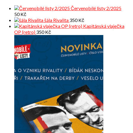
Červenobílé listy 2/2025
50
Kč
šála Rivalita
350
Kč
Kapitánská vlaječka
OP (retro)
350
Kč