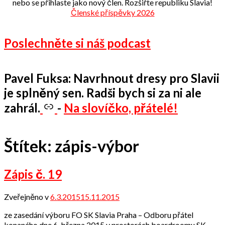
nebo se přihlaste jako nový člen. Rozšiřte republiku Slavia!
Členské příspěvky 2026
Poslechněte si náš podcast
Pavel Fuksa: Navrhnout dresy pro Slavii
je splněný sen. Radši bych si za ni ale
zahrál.
-
Na slovíčko, přátelé!
Štítek:
zápis-výbor
Zápis č. 19
Zveřejněno v
6.3.2015
15.11.2015
od
admin
ze zasedání výboru FO SK Slavia Praha – Odboru přátel
konaného dne 6. března 2015 v prostorách boardroomu SK