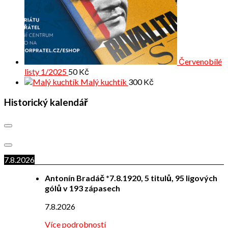
Červenobílé
listy 1/2025
50
Kč
Malý kuchtík
300
Kč
Historický kalendář
7.8.2026
Antonín Bradáč *7.8.1920, 5 titulů, 95 ligových
gólů v 193 zápasech
7.8.2026
Více podrobností