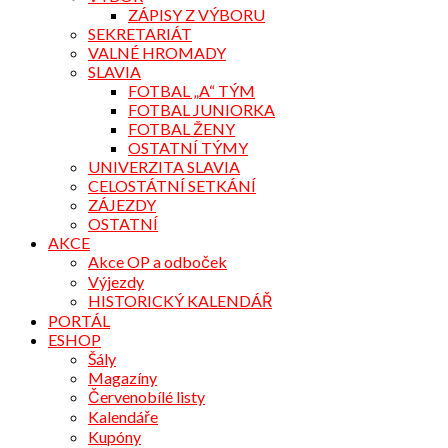
ZÁPISY Z VÝBORU
SEKRETARIÁT
VALNÉ HROMADY
SLAVIA
FOTBAL „A“ TÝM
FOTBAL JUNIORKA
FOTBAL ŽENY
OSTATNÍ TÝMY
UNIVERZITA SLAVIA
CELOSTÁTNÍ SETKÁNÍ
ZÁJEZDY
OSTATNÍ
AKCE
Akce OP a odboček
Výjezdy
HISTORICKÝ KALENDÁŘ
PORTÁL
ESHOP
Šály
Magazíny
Červenobílé listy
Kalendáře
Kupóny