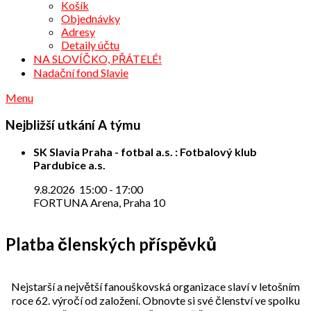
Košík
Objednávky
Adresy
Detaily účtu
NA SLOVÍČKO, PŘÁTELÉ!
Nadační fond Slavie
Menu
Nejbližší utkání A týmu
SK Slavia Praha - fotbal a.s. : Fotbalový klub
Pardubice a.s.
9.8.2026
15:00
-
17:00
FORTUNA Arena, Praha 10
Platba členských příspěvků
Nejstarší a největší fanouškovská organizace slaví v letošním
roce 62. výročí od založení. Obnovte si své členství ve spolku