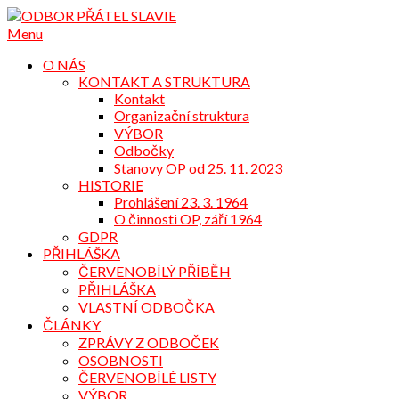
Přejdi
na
Menu
obsah
O NÁS
KONTAKT A STRUKTURA
Kontakt
Organizační struktura
VÝBOR
Odbočky
Stanovy OP od 25. 11. 2023
HISTORIE
Prohlášení 23. 3. 1964
O činnosti OP, září 1964
GDPR
PŘIHLÁŠKA
ČERVENOBÍLÝ PŘÍBĚH
PŘIHLÁŠKA
VLASTNÍ ODBOČKA
ČLÁNKY
ZPRÁVY Z ODBOČEK
OSOBNOSTI
ČERVENOBÍLÉ LISTY
VÝBOR