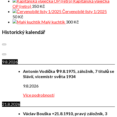
Kapitánská vlaječka
OP (retro)
350
Kč
Červenobílé listy 1/2025
50
Kč
Malý kuchtík
300
Kč
Historický kalendář
9.8.2026
Antonín Vodička ✞9.8.1975, záložník, 7 titulů se
Slávií, vicemistr světa 1934
9.8.2026
Více podrobností
21.8.2026
Václav Bouška ⋆21.8.1910, pravý záložník, 3