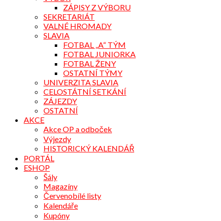
ZÁPISY Z VÝBORU
SEKRETARIÁT
VALNÉ HROMADY
SLAVIA
FOTBAL „A“ TÝM
FOTBAL JUNIORKA
FOTBAL ŽENY
OSTATNÍ TÝMY
UNIVERZITA SLAVIA
CELOSTÁTNÍ SETKÁNÍ
ZÁJEZDY
OSTATNÍ
AKCE
Akce OP a odboček
Výjezdy
HISTORICKÝ KALENDÁŘ
PORTÁL
ESHOP
Šály
Magazíny
Červenobílé listy
Kalendáře
Kupóny