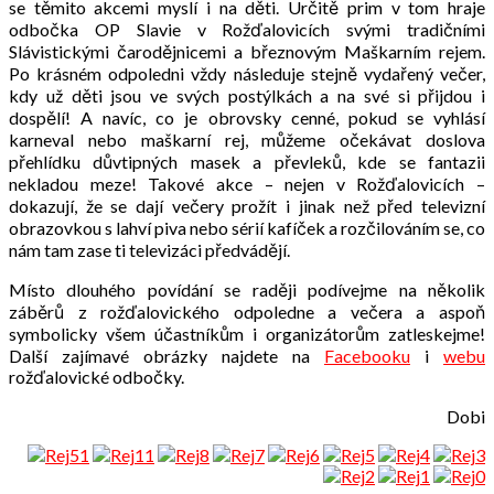
se těmito akcemi myslí i na děti. Určitě prim v tom hraje
odbočka OP Slavie v Rožďalovicích svými tradičními
Slávistickými čarodějnicemi a březnovým Maškarním rejem.
Po krásném odpoledni vždy následuje stejně vydařený večer,
kdy už děti jsou ve svých postýlkách a na své si přijdou i
dospělí! A navíc, co je obrovsky cenné, pokud se vyhlásí
karneval nebo maškarní rej, můžeme očekávat doslova
přehlídku důvtipných masek a převleků, kde se fantazii
nekladou meze! Takové akce – nejen v Rožďalovicích –
dokazují, že se dají večery prožít i jinak než před televizní
obrazovkou s lahví piva nebo sérií kafíček a rozčilováním se, co
nám tam zase ti televizáci předvádějí.
Místo dlouhého povídání se raději podívejme na několik
záběrů z rožďalovického odpoledne a večera a aspoň
symbolicky všem účastníkům i organizátorům zatleskejme!
Další zajímavé obrázky najdete na
Facebooku
i
webu
rožďalovické odbočky.
Dobi