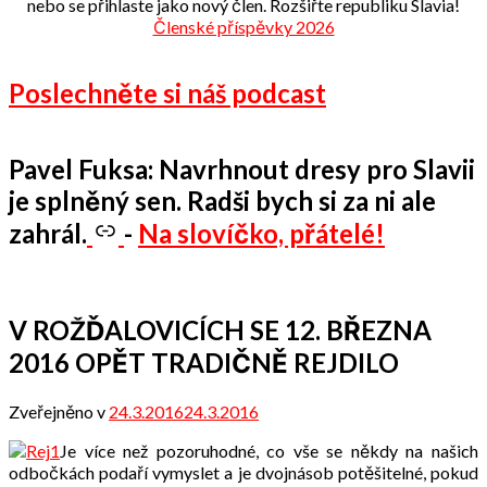
nebo se přihlaste jako nový člen. Rozšiřte republiku Slavia!
Členské příspěvky 2026
Poslechněte si náš podcast
Pavel Fuksa: Navrhnout dresy pro Slavii
je splněný sen. Radši bych si za ni ale
zahrál.
-
Na slovíčko, přátelé!
V ROŽĎALOVICÍCH SE 12. BŘEZNA
2016 OPĚT TRADIČNĚ REJDILO
Zveřejněno v
24.3.2016
24.3.2016
od
Odbor
Je více než pozoruhodné, co vše se někdy na našich
přátel
odbočkách podaří vymyslet a je dvojnásob potěšitelné, pokud