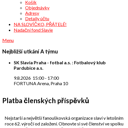
Košík
Objednávky
Adresy
Detaily účtu
NA SLOVÍČKO, PŘÁTELÉ!
Nadační fond Slavie
Menu
Nejbližší utkání A týmu
SK Slavia Praha - fotbal a.s. : Fotbalový klub
Pardubice a.s.
9.8.2026
15:00
-
17:00
FORTUNA Arena, Praha 10
Platba členských příspěvků
Nejstarší a největší fanouškovská organizace slaví v letošním
roce 62. výročí od založení. Obnovte si své členství ve spolku