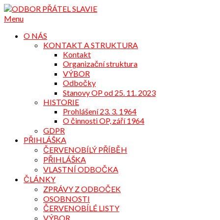
Přejdi
na
Menu
obsah
O NÁS
KONTAKT A STRUKTURA
Kontakt
Organizační struktura
VÝBOR
Odbočky
Stanovy OP od 25. 11. 2023
HISTORIE
Prohlášení 23. 3. 1964
O činnosti OP, září 1964
GDPR
PŘIHLÁŠKA
ČERVENOBÍLÝ PŘÍBĚH
PŘIHLÁŠKA
VLASTNÍ ODBOČKA
ČLÁNKY
ZPRÁVY Z ODBOČEK
OSOBNOSTI
ČERVENOBÍLÉ LISTY
VÝBOR