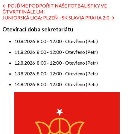
Navigace
← POJĎME PODPOŘIT NAŠE FOTBALISTKY VE
ČTVRTFINÁLE LM!
pro
JUNIORSKÁ LIGA: PLZEŇ – SK SLAVIA PRAHA 2:0 →
příspěvek
Otevírací doba sekretariátu
10.8.2026
8:00
-
12:00
-
Otevřeno (Petr)
11.8.2026
8:00
-
12:00
-
Otevřeno (Petr)
12.8.2026
8:00
-
12:00
-
Otevřeno (Petr)
13.8.2026
8:00
-
12:00
-
Otevřeno (Petr)
14.8.2026
8:00
-
12:00
-
Otevřeno (Petr)