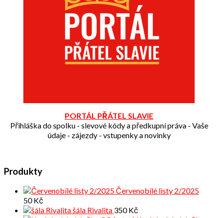
PORTÁL PŘÁTEL SLAVIE
Přihláška do spolku - slevové kódy a předkupní práva - Vaše
údaje - zájezdy - vstupenky a novinky
Produkty
Červenobílé listy 2/2025
50
Kč
šála Rivalita
350
Kč