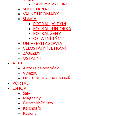
ZÁPISY Z VÝBORU
SEKRETARIÁT
VALNÉ HROMADY
SLAVIA
FOTBAL „A“ TÝM
FOTBAL JUNIORKA
FOTBAL ŽENY
OSTATNÍ TÝMY
UNIVERZITA SLAVIA
CELOSTÁTNÍ SETKÁNÍ
ZÁJEZDY
OSTATNÍ
AKCE
Akce OP a odboček
Výjezdy
HISTORICKÝ KALENDÁŘ
PORTÁL
ESHOP
Šály
Magazíny
Červenobílé listy
Kalendáře
Kupóny