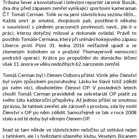
Tribuna Sever a konstatoval i televizní reportér Jaromír Bosák,
dva dny před zápasem zemřel vynikající sportovní kameraman
ČT Tomáš Cerman. Tolik se na jarní slávistickou sezónu těšil…
Každá smrt je smutná, dvojnásob pak, postihne-li někoho
v souvislosti s plněním pracovních povinností, navíc, jde-li o
práci, kterou dotyčný miloval a dokonale ovládal. Právě to
postihlo Tomáše Cermana, který při snímání hokejového zápasu
Liberce proti Plzni 31. ledna 2016 nešťastně upadl a se
zlomeným kotníkem se v pražské Thomayerově nemocnici
podrobil operaci. Krátce po propuštění do domácího léčení
však 11. února ve věku nedožitých 62. narozenin zemřel.
Tomáš Cerman byl i členem Odboru přátel. Vznik jeho členství
byl svým způsobem pozoruhodný. Lásku ke Slavii totiž zdědil
po svém otci, dlouholetém členovi OP. V posledních letech
chodil Tomáš Cerman pravidelně na sekretariát OP platit za
svého tátu každoroční příspěvky. Až jednou přišel se smutnou
zprávou, že tatínek zemřel, ale zároveň s prosbou, zda by mohl
členství v OP po něm zdědit. Samozřejmě se tak v roce 2008
stalo a od té doby byl věrným členem OP.
Snad se tam někde ve slávistickém nebíčku už setkává nejen
s tatínkem, ale i s hvězdami úžasného klubu, Veselým, Bicanem