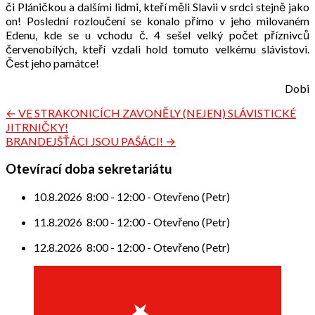
či Pláničkou a dalšími lidmi, kteří měli Slavii v srdci stejně jako
on! Poslední rozloučení se konalo přímo v jeho milovaném
Edenu, kde se u vchodu č. 4 sešel velký počet příznivců
červenobílých, kteří vzdali hold tomuto velkému slávistovi.
Čest jeho památce!
Dobi
Navigace
← VE STRAKONICÍCH ZAVONĚLY (NEJEN) SLÁVISTICKÉ
JITRNIČKY!
pro
BRANDEJŠŤÁCI JSOU PAŠÁCI! →
příspěvek
Otevírací doba sekretariátu
10.8.2026
8:00
-
12:00
-
Otevřeno (Petr)
11.8.2026
8:00
-
12:00
-
Otevřeno (Petr)
12.8.2026
8:00
-
12:00
-
Otevřeno (Petr)