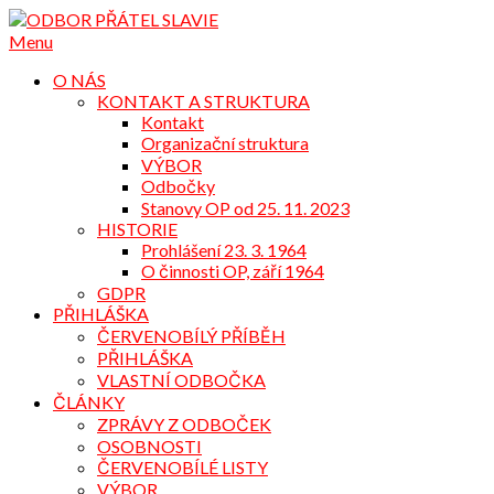
Přejdi
na
Menu
obsah
O NÁS
KONTAKT A STRUKTURA
Kontakt
Organizační struktura
VÝBOR
Odbočky
Stanovy OP od 25. 11. 2023
HISTORIE
Prohlášení 23. 3. 1964
O činnosti OP, září 1964
GDPR
PŘIHLÁŠKA
ČERVENOBÍLÝ PŘÍBĚH
PŘIHLÁŠKA
VLASTNÍ ODBOČKA
ČLÁNKY
ZPRÁVY Z ODBOČEK
OSOBNOSTI
ČERVENOBÍLÉ LISTY
VÝBOR