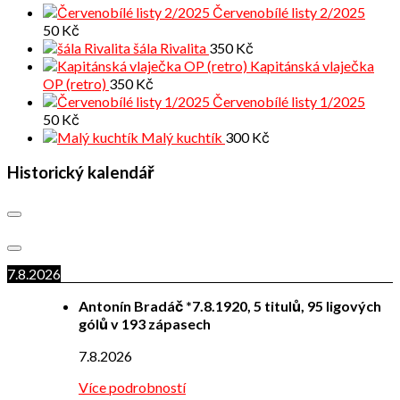
Červenobílé listy 2/2025
50
Kč
šála Rivalita
350
Kč
Kapitánská vlaječka
OP (retro)
350
Kč
Červenobílé listy 1/2025
50
Kč
Malý kuchtík
300
Kč
Historický kalendář
7.8.2026
Antonín Bradáč *7.8.1920, 5 titulů, 95 ligových
gólů v 193 zápasech
7.8.2026
Více podrobností