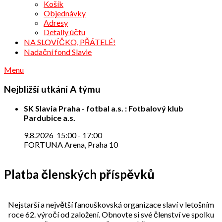
Košík
Objednávky
Adresy
Detaily účtu
NA SLOVÍČKO, PŘÁTELÉ!
Nadační fond Slavie
Menu
Nejbližší utkání A týmu
SK Slavia Praha - fotbal a.s. : Fotbalový klub
Pardubice a.s.
9.8.2026
15:00
-
17:00
FORTUNA Arena, Praha 10
Platba členských příspěvků
Nejstarší a největší fanouškovská organizace slaví v letošním
roce 62. výročí od založení. Obnovte si své členství ve spolku