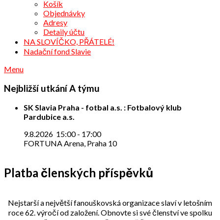
Košík
Objednávky
Adresy
Detaily účtu
NA SLOVÍČKO, PŘÁTELÉ!
Nadační fond Slavie
Menu
Nejbližší utkání A týmu
SK Slavia Praha - fotbal a.s. : Fotbalový klub
Pardubice a.s.
9.8.2026
15:00
-
17:00
FORTUNA Arena, Praha 10
Platba členských příspěvků
Nejstarší a největší fanouškovská organizace slaví v letošním
roce 62. výročí od založení. Obnovte si své členství ve spolku