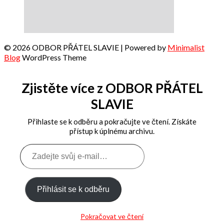
© 2026 ODBOR PŘÁTEL SLAVIE
| Powered by
Minimalist
Blog
WordPress Theme
Zjistěte více z ODBOR PŘÁTEL
SLAVIE
Přihlaste se k odběru a pokračujte ve čtení. Získáte
přístup k úplnému archivu.
Zadejte
svůj
e-
mail…
Přihlásit se k odběru
Pokračovat ve čtení