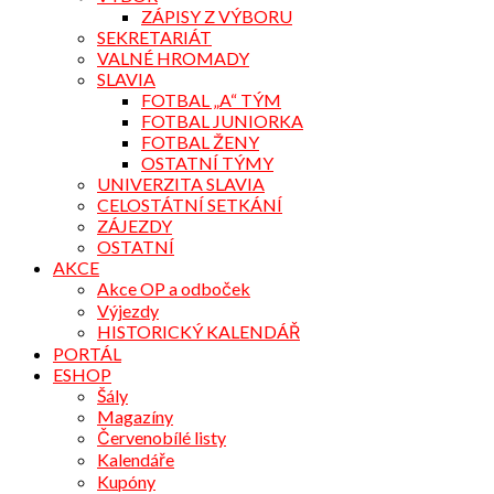
ZÁPISY Z VÝBORU
SEKRETARIÁT
VALNÉ HROMADY
SLAVIA
FOTBAL „A“ TÝM
FOTBAL JUNIORKA
FOTBAL ŽENY
OSTATNÍ TÝMY
UNIVERZITA SLAVIA
CELOSTÁTNÍ SETKÁNÍ
ZÁJEZDY
OSTATNÍ
AKCE
Akce OP a odboček
Výjezdy
HISTORICKÝ KALENDÁŘ
PORTÁL
ESHOP
Šály
Magazíny
Červenobílé listy
Kalendáře
Kupóny