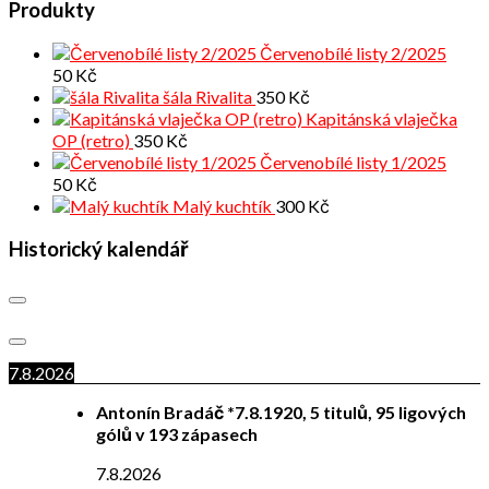
Produkty
Červenobílé listy 2/2025
50
Kč
šála Rivalita
350
Kč
Kapitánská vlaječka
OP (retro)
350
Kč
Červenobílé listy 1/2025
50
Kč
Malý kuchtík
300
Kč
Historický kalendář
7.8.2026
Antonín Bradáč *7.8.1920, 5 titulů, 95 ligových
gólů v 193 zápasech
7.8.2026