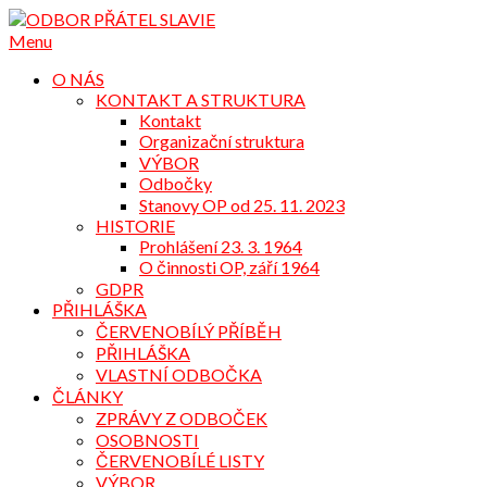
Přejdi
na
Menu
obsah
O NÁS
KONTAKT A STRUKTURA
Kontakt
Organizační struktura
VÝBOR
Odbočky
Stanovy OP od 25. 11. 2023
HISTORIE
Prohlášení 23. 3. 1964
O činnosti OP, září 1964
GDPR
PŘIHLÁŠKA
ČERVENOBÍLÝ PŘÍBĚH
PŘIHLÁŠKA
VLASTNÍ ODBOČKA
ČLÁNKY
ZPRÁVY Z ODBOČEK
OSOBNOSTI
ČERVENOBÍLÉ LISTY
VÝBOR