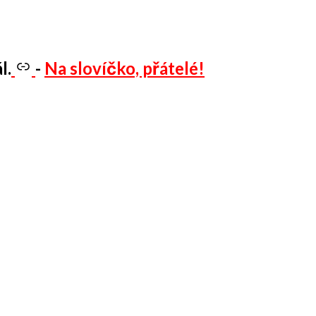
l.
-
Na slovíčko, přátelé!