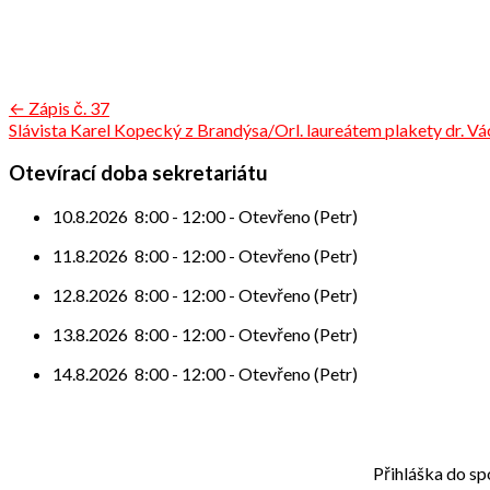
Navigace
← Zápis č. 37
Slávista Karel Kopecký z Brandýsa/Orl. laureátem plakety dr. Vá
pro
příspěvek
Otevírací doba sekretariátu
10.8.2026
8:00
-
12:00
-
Otevřeno (Petr)
11.8.2026
8:00
-
12:00
-
Otevřeno (Petr)
12.8.2026
8:00
-
12:00
-
Otevřeno (Petr)
13.8.2026
8:00
-
12:00
-
Otevřeno (Petr)
14.8.2026
8:00
-
12:00
-
Otevřeno (Petr)
Přihláška do sp