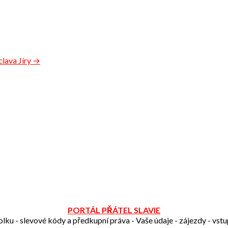
clava Jíry →
PORTÁL PŘÁTEL SLAVIE
olku - slevové kódy a předkupní práva - Vaše údaje - zájezdy - vst