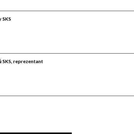
ly SKS
lů SKS, reprezentant