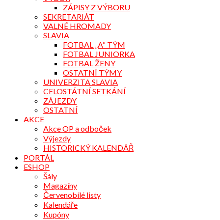
ZÁPISY Z VÝBORU
SEKRETARIÁT
VALNÉ HROMADY
SLAVIA
FOTBAL „A“ TÝM
FOTBAL JUNIORKA
FOTBAL ŽENY
OSTATNÍ TÝMY
UNIVERZITA SLAVIA
CELOSTÁTNÍ SETKÁNÍ
ZÁJEZDY
OSTATNÍ
AKCE
Akce OP a odboček
Výjezdy
HISTORICKÝ KALENDÁŘ
PORTÁL
ESHOP
Šály
Magazíny
Červenobílé listy
Kalendáře
Kupóny