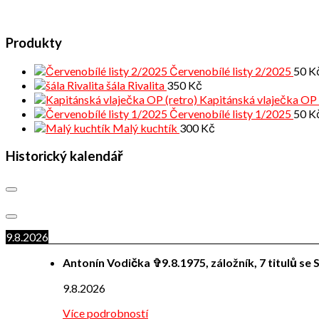
Produkty
Červenobílé listy 2/2025
50
K
šála Rivalita
350
Kč
Kapitánská vlaječka OP 
Červenobílé listy 1/2025
50
K
Malý kuchtík
300
Kč
Historický kalendář
9.8.2026
Antonín Vodička ✞9.8.1975, záložník, 7 titulů se S
9.8.2026
Více podrobností