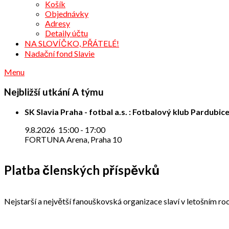
Košík
Objednávky
Adresy
Detaily účtu
NA SLOVÍČKO, PŘÁTELÉ!
Nadační fond Slavie
Menu
Nejbližší utkání A týmu
SK Slavia Praha - fotbal a.s. : Fotbalový klub Pardubice
9.8.2026
15:00
-
17:00
FORTUNA Arena, Praha 10
Platba členských příspěvků
Nejstarší a největší fanouškovská organizace slaví v letošním roc