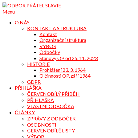
Přejdi
na
Menu
obsah
O NÁS
KONTAKT A STRUKTURA
Kontakt
Organizační struktura
VÝBOR
Odbočky
Stanovy OP od 25. 11. 2023
HISTORIE
Prohlášení 23. 3. 1964
O činnosti OP, září 1964
GDPR
PŘIHLÁŠKA
ČERVENOBÍLÝ PŘÍBĚH
PŘIHLÁŠKA
VLASTNÍ ODBOČKA
ČLÁNKY
ZPRÁVY Z ODBOČEK
OSOBNOSTI
ČERVENOBÍLÉ LISTY
VÝBOR