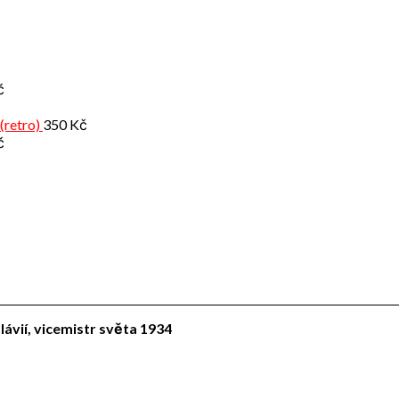
č
(retro)
350
Kč
č
lávií, vicemistr světa 1934