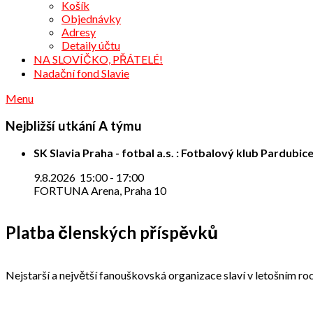
Košík
Objednávky
Adresy
Detaily účtu
NA SLOVÍČKO, PŘÁTELÉ!
Nadační fond Slavie
Menu
Nejbližší utkání A týmu
SK Slavia Praha - fotbal a.s. : Fotbalový klub Pardubice
9.8.2026
15:00
-
17:00
FORTUNA Arena, Praha 10
Platba členských příspěvků
Nejstarší a největší fanouškovská organizace slaví v letošním roc