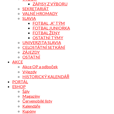
ZÁPISY Z VÝBORU
SEKRETARIÁT
VALNÉ HROMADY
SLAVIA
FOTBAL „A“ TÝM
FOTBAL JUNIORKA
FOTBAL ŽENY
OSTATNÍ TÝMY
UNIVERZITA SLAVIA
CELOSTÁTNÍ SETKÁNÍ
ZÁJEZDY
OSTATNÍ
AKCE
Akce OP a odboček
Výjezdy
HISTORICKÝ KALENDÁŘ
PORTÁL
ESHOP
Šály
Magazíny
Červenobílé listy
Kalendáře
Kupóny