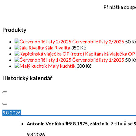
Přihláška do sp
Produkty
Červenobílé listy 2/2025
50
K
šála Rivalita
350
Kč
Kapitánská vlaječka OP 
Červenobílé listy 1/2025
50
K
Malý kuchtík
300
Kč
Historický kalendář
9.8.2026
Antonín Vodička ✞9.8.1975, záložník, 7 titulů se S
9.8.2026