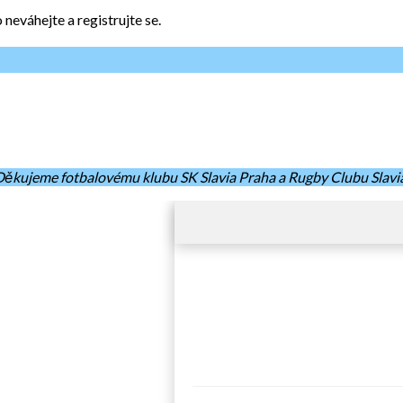
neváhejte a registrujte se.
Děkujeme fotbalovému klubu SK Slavia Praha a Rugby Clubu Slavia