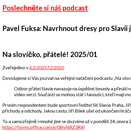
Poslechněte si náš podcast
Pavel Fuksa: Navrhnout dresy pro Slavii je
Na slovíčko, přátelé! 2025/01
Zveřejněno v
6.2.2025
7.2.2025
od
Odbor
Dovolujeme si Vás pozvat na veřejné natáčení podcastu „Na sloví
přátel
Odbor přátel Slavie navazuje na úspěšné besedy a přináší 
video verzi. Součástí se mohou stát i fanoušci, kteří mají
Prvním respondentem bude sportovní ředitel SK Slavia Praha, Ji
příchody a odchody. Jakou cestu Jiří Bílek ušel od ukončení hráč
To a samozřejmě i mnohé jiné se dozvíme už v pondělí 24. února 2
https://forms.office.com/e/0ByNRZ3RjP
.