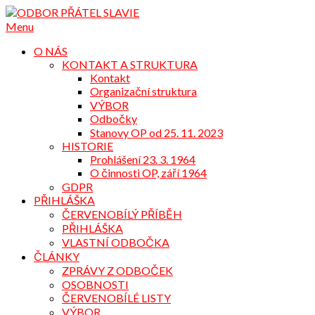
Přejdi
na
Menu
obsah
O NÁS
KONTAKT A STRUKTURA
Kontakt
Organizační struktura
VÝBOR
Odbočky
Stanovy OP od 25. 11. 2023
HISTORIE
Prohlášení 23. 3. 1964
O činnosti OP, září 1964
GDPR
PŘIHLÁŠKA
ČERVENOBÍLÝ PŘÍBĚH
PŘIHLÁŠKA
VLASTNÍ ODBOČKA
ČLÁNKY
ZPRÁVY Z ODBOČEK
OSOBNOSTI
ČERVENOBÍLÉ LISTY
VÝBOR