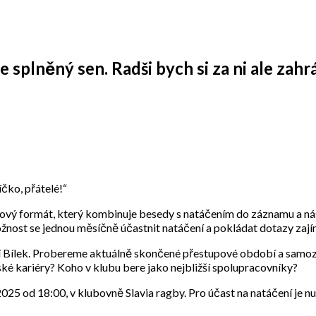
 splněný sen. Radši bych si za ni ale zahrá
čko, přátelé!“
nový formát, který kombinuje besedy s natáčením do záznamu a nás
 možnost se jednou měsíčně účastnit natáčení a pokládat dotazy za
ří Bílek. Probereme aktuálně skončené přestupové období a samoz
ské kariéry? Koho v klubu bere jako nejbližší spolupracovníky?
025 od 18:00, v klubovně Slavia ragby. Pro účast na natáčení je nu