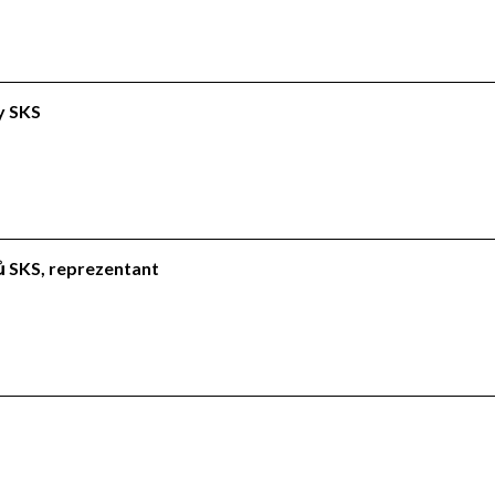
ly SKS
lů SKS, reprezentant