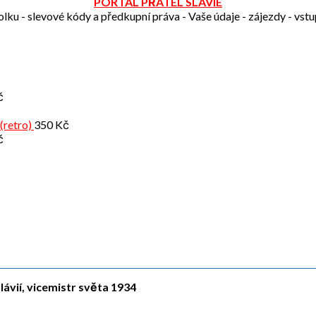
PORTÁL PŘÁTEL SLAVIE
olku - slevové kódy a předkupní práva - Vaše údaje - zájezdy - vst
č
(retro)
350
Kč
č
lávií, vicemistr světa 1934