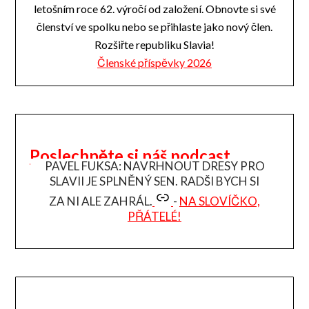
letošním roce 62. výročí od založení. Obnovte si své
členství ve spolku nebo se přihlaste jako nový člen.
Rozšiřte republiku Slavia!
Členské příspěvky 2026
Poslechněte si náš podcast
PAVEL FUKSA: NAVRHNOUT DRESY PRO
SLAVII JE SPLNĚNÝ SEN. RADŠI BYCH SI
ZA NI ALE ZAHRÁL.
-
NA SLOVÍČKO,
PŘÁTELÉ!