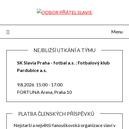
Přejdi
na
obsah
Menu
NEJBLIŽŠÍ UTKÁNÍ A TÝMU
SK Slavia Praha - fotbal a.s. : Fotbalový klub
Pardubice a.s.
9.8.2026
15:00
-
17:00
FORTUNA Arena, Praha 10
PLATBA ČLENSKÝCH PŘÍSPĚVKŮ
Nejstarší a největší fanouškovská organizace slaví v