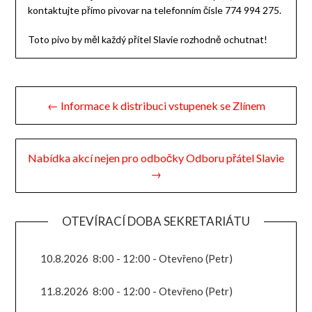
kontaktujte přímo pivovar na telefonním čísle 774 994 275‬.
Toto pivo by měl každý přítel Slavie rozhodně ochutnat!
Navigace
← Informace k distribuci vstupenek se Zlínem
pro
příspěvek
Nabídka akcí nejen pro odbočky Odboru přátel Slavie
→
OTEVÍRACÍ DOBA SEKRETARIÁTU
10.8.2026
8:00
-
12:00
-
Otevřeno (Petr)
11.8.2026
8:00
-
12:00
-
Otevřeno (Petr)