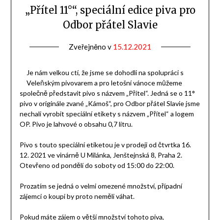
„Přítel 11°“, speciální edice piva pro
Odbor přátel Slavie
Zveřejněno v
15.12.2021
od
Odbor
přátel
Je nám velkou ctí, že jsme se dohodli na spolupráci s
Veleňským pivovarem a pro letošní vánoce můžeme
společně představit pivo s názvem „Přítel“. Jedná se o 11°
pivo v originále zvané „Kámoš“, pro Odbor přátel Slavie jsme
nechali vyrobit speciální etikety s názvem „Přítel“ a logem
OP. Pivo je lahvové o obsahu 0,7 litru.
Pivo s touto speciální etiketou je v prodeji od čtvrtka 16.
12. 2021 ve vinárně U Milánka, Jenštejnská 8, Praha 2.
Otevřeno od pondělí do soboty od 15:00 do 22:00.
Prozatím se jedná o velmi omezené množství, případní
zájemci o koupi by proto neměli váhat.
Pokud máte zájem o větší množství tohoto piva,