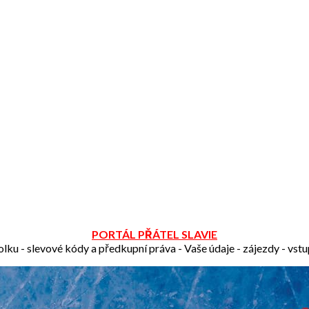
PORTÁL PŘÁTEL SLAVIE
olku - slevové kódy a předkupní práva - Vaše údaje - zájezdy - vst