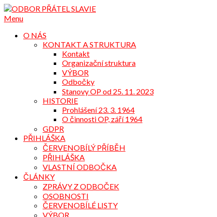
Přejdi
na
Menu
obsah
O NÁS
KONTAKT A STRUKTURA
Kontakt
Organizační struktura
VÝBOR
Odbočky
Stanovy OP od 25. 11. 2023
HISTORIE
Prohlášení 23. 3. 1964
O činnosti OP, září 1964
GDPR
PŘIHLÁŠKA
ČERVENOBÍLÝ PŘÍBĚH
PŘIHLÁŠKA
VLASTNÍ ODBOČKA
ČLÁNKY
ZPRÁVY Z ODBOČEK
OSOBNOSTI
ČERVENOBÍLÉ LISTY
VÝBOR