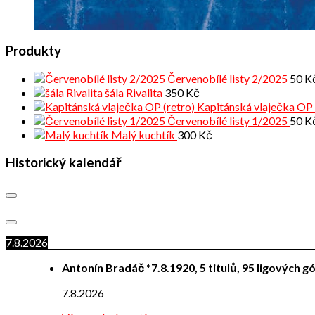
Produkty
Červenobílé listy 2/2025
50
K
šála Rivalita
350
Kč
Kapitánská vlaječka OP 
Červenobílé listy 1/2025
50
K
Malý kuchtík
300
Kč
Historický kalendář
7.8.2026
Antonín Bradáč *7.8.1920, 5 titulů, 95 ligových g
7.8.2026