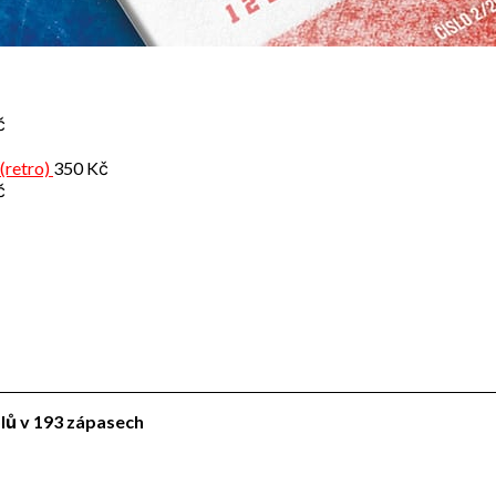
č
(retro)
350
Kč
č
ólů v 193 zápasech