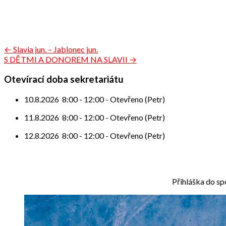
Navigace
← Slavia jun. – Jablonec jun.
S DĚTMI A DONOREM NA SLAVII →
pro
příspěvek
Otevírací doba sekretariátu
10.8.2026
8:00
-
12:00
-
Otevřeno (Petr)
11.8.2026
8:00
-
12:00
-
Otevřeno (Petr)
12.8.2026
8:00
-
12:00
-
Otevřeno (Petr)
Přihláška do sp