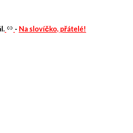
l.
-
Na slovíčko, přátelé!