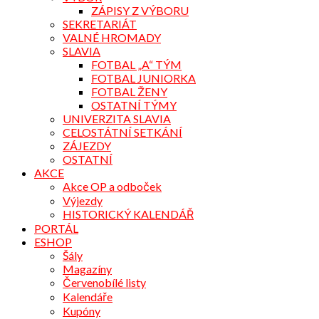
ZÁPISY Z VÝBORU
SEKRETARIÁT
VALNÉ HROMADY
SLAVIA
FOTBAL „A“ TÝM
FOTBAL JUNIORKA
FOTBAL ŽENY
OSTATNÍ TÝMY
UNIVERZITA SLAVIA
CELOSTÁTNÍ SETKÁNÍ
ZÁJEZDY
OSTATNÍ
AKCE
Akce OP a odboček
Výjezdy
HISTORICKÝ KALENDÁŘ
PORTÁL
ESHOP
Šály
Magazíny
Červenobílé listy
Kalendáře
Kupóny