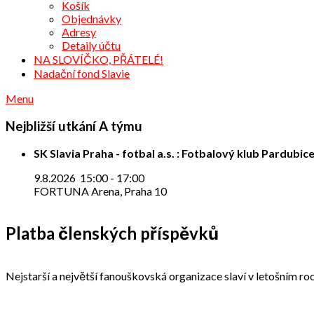
Košík
Objednávky
Adresy
Detaily účtu
NA SLOVÍČKO, PŘÁTELÉ!
Nadační fond Slavie
Menu
Nejbližší utkání A týmu
SK Slavia Praha - fotbal a.s. : Fotbalový klub Pardubice
9.8.2026
15:00
-
17:00
FORTUNA Arena, Praha 10
Platba členských příspěvků
Nejstarší a největší fanouškovská organizace slaví v letošním roc