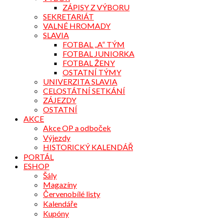
ZÁPISY Z VÝBORU
SEKRETARIÁT
VALNÉ HROMADY
SLAVIA
FOTBAL „A“ TÝM
FOTBAL JUNIORKA
FOTBAL ŽENY
OSTATNÍ TÝMY
UNIVERZITA SLAVIA
CELOSTÁTNÍ SETKÁNÍ
ZÁJEZDY
OSTATNÍ
AKCE
Akce OP a odboček
Výjezdy
HISTORICKÝ KALENDÁŘ
PORTÁL
ESHOP
Šály
Magazíny
Červenobílé listy
Kalendáře
Kupóny