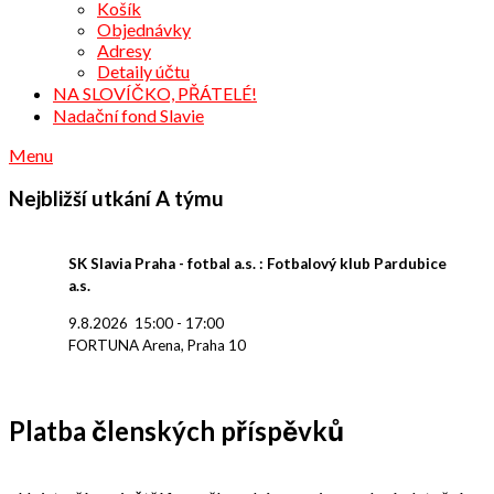
Košík
Objednávky
Adresy
Detaily účtu
NA SLOVÍČKO, PŘÁTELÉ!
Nadační fond Slavie
Menu
Nejbližší utkání A týmu
SK Slavia Praha - fotbal a.s. : Fotbalový klub Pardubice
a.s.
9.8.2026
15:00
-
17:00
FORTUNA Arena, Praha 10
Platba členských příspěvků