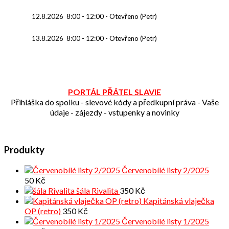
12.8.2026
8:00
-
12:00
-
Otevřeno (Petr)
13.8.2026
8:00
-
12:00
-
Otevřeno (Petr)
PORTÁL PŘÁTEL SLAVIE
Přihláška do spolku - slevové kódy a předkupní práva - Vaše
údaje - zájezdy - vstupenky a novinky
Produkty
Červenobílé listy 2/2025
50
Kč
šála Rivalita
350
Kč
Kapitánská vlaječka
OP (retro)
350
Kč
Červenobílé listy 1/2025