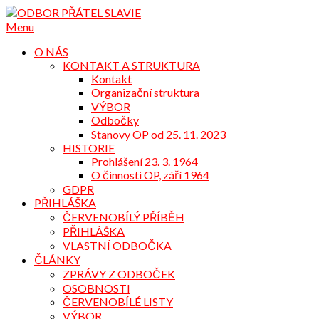
Přejdi
na
Menu
obsah
O NÁS
KONTAKT A STRUKTURA
Kontakt
Organizační struktura
VÝBOR
Odbočky
Stanovy OP od 25. 11. 2023
HISTORIE
Prohlášení 23. 3. 1964
O činnosti OP, září 1964
GDPR
PŘIHLÁŠKA
ČERVENOBÍLÝ PŘÍBĚH
PŘIHLÁŠKA
VLASTNÍ ODBOČKA
ČLÁNKY
ZPRÁVY Z ODBOČEK
OSOBNOSTI
ČERVENOBÍLÉ LISTY
VÝBOR