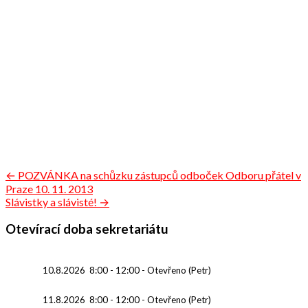
Navigace
← POZVÁNKA na schůzku zástupců odboček Odboru přátel v
Praze 10. 11. 2013
pro
Slávistky a slávisté! →
příspěvek
Otevírací doba sekretariátu
10.8.2026
8:00
-
12:00
-
Otevřeno (Petr)
11.8.2026
8:00
-
12:00
-
Otevřeno (Petr)