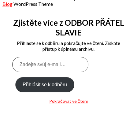
Blog
WordPress Theme
Zjistěte více z ODBOR PŘÁTEL
SLAVIE
Přihlaste se k odběru a pokračujte ve čtení. Získáte
přístup k úplnému archivu.
Zadejte
svůj
e-
mail…
Přihlásit se k odběru
Pokračovat ve čtení