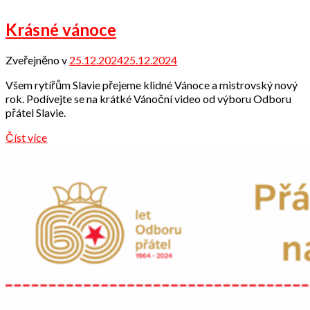
Krásné vánoce
Zveřejněno v
25.12.2024
25.12.2024
od
Odbor
Všem rytířům Slavie přejeme klidné Vánoce a mistrovský nový
přátel
rok. Podívejte se na krátké Vánoční video od výboru Odboru
přátel Slavie.
Číst více