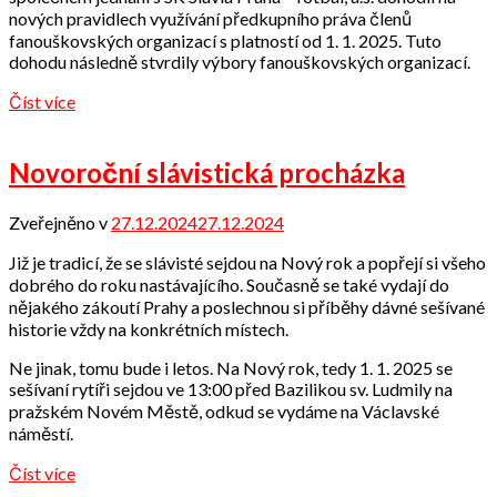
nových pravidlech využívání předkupního práva členů
fanouškovských organizací s platností od 1. 1. 2025. Tuto
dohodu následně stvrdily výbory fanouškovských organizací.
Číst více
Novoroční slávistická procházka
Zveřejněno v
27.12.2024
27.12.2024
od
Odbor
Již je tradicí, že se slávisté sejdou na Nový rok a popřejí si všeho
přátel
dobrého do roku nastávajícího. Současně se také vydají do
nějakého zákoutí Prahy a poslechnou si příběhy dávné sešívané
historie vždy na konkrétních místech.
Ne jinak, tomu bude i letos. Na Nový rok, tedy 1. 1. 2025 se
sešívaní rytíři sejdou ve 13:00 před Bazilikou sv. Ludmily na
pražském Novém Městě, odkud se vydáme na Václavské
náměstí.
Číst více