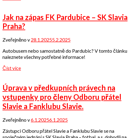
Jak na zápas FK Pardubice – SK Slavia
Praha?
Zveřejněno v
28.1.2025
5.2.2025
od
Odbor
Autobusem nebo samostatně do Pardubic? V tomto článku
přátel
naleznete všechny potřebné informace!
Číst více
Úprava v předkupních právech na
vstupenky pro členy Odboru přátel
Slavie a Fanklubu Slavie.
Zveřejněno v
6.1.2025
6.1.2025
od
Odbor
Zástupci Odboru přátel Slavie a Fanklubu Slavie se na
přátel
společném jednání s SK Slavia Praha – fotbal, a.s. dohodli na