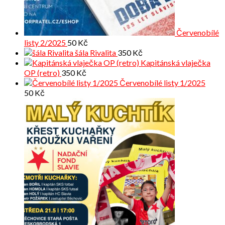
Červenobílé
listy 2/2025
50
Kč
šála Rivalita
350
Kč
Kapitánská vlaječka
OP (retro)
350
Kč
Červenobílé listy 1/2025
50
Kč