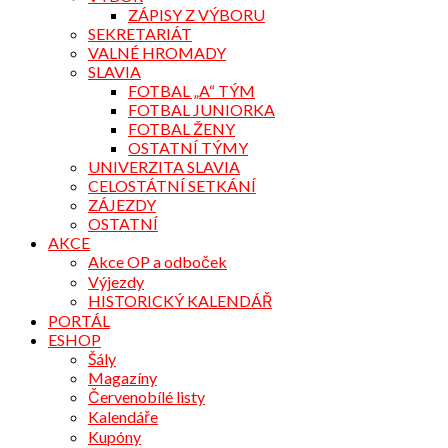
ZÁPISY Z VÝBORU
SEKRETARIÁT
VALNÉ HROMADY
SLAVIA
FOTBAL „A“ TÝM
FOTBAL JUNIORKA
FOTBAL ŽENY
OSTATNÍ TÝMY
UNIVERZITA SLAVIA
CELOSTÁTNÍ SETKÁNÍ
ZÁJEZDY
OSTATNÍ
AKCE
Akce OP a odboček
Výjezdy
HISTORICKÝ KALENDÁŘ
PORTÁL
ESHOP
Šály
Magazíny
Červenobílé listy
Kalendáře
Kupóny