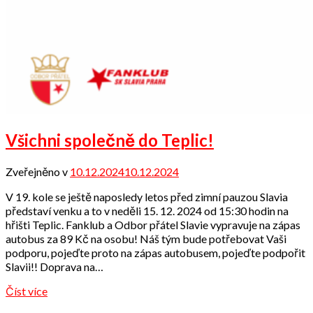
Všichni společně do Teplic!
Zveřejněno v
10.12.2024
10.12.2024
od
Odbor
V 19. kole se ještě naposledy letos před zimní pauzou Slavia
přátel
představí venku a to v neděli 15. 12. 2024 od 15:30 hodin na
hřišti Teplic. Fanklub a Odbor přátel Slavie vypravuje na zápas
autobus za 89 Kč na osobu! Náš tým bude potřebovat Vaši
podporu, pojeďte proto na zápas autobusem, pojeďte podpořit
Slavii!! Doprava na…
Číst více