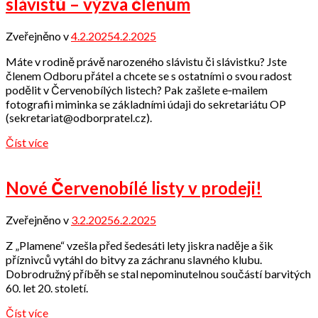
slávistů – výzva členům
Zveřejněno v
4.2.2025
4.2.2025
od
Odbor
Máte v rodině právě narozeného slávistu či slávistku? Jste
přátel
členem Odboru přátel a chcete se s ostatními o svou radost
podělit v Červenobílých listech? Pak zašlete e‑mailem
fotografii miminka se základními údaji do sekretariátu OP
(sekretariat@odborpratel.cz).
Číst více
Nové Červenobílé listy v prodeji!
Zveřejněno v
3.2.2025
6.2.2025
od
Odbor
Z „Plamene“ vzešla před šedesáti lety jiskra naděje a šik
přátel
příznivců vytáhl do bitvy za záchranu slavného klubu.
Dobrodružný příběh se stal nepominutelnou součástí barvitých
60. let 20. století.
Číst více