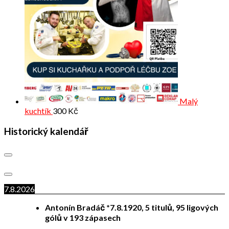
Malý
kuchtík
300
Kč
Historický kalendář
7.8.2026
Antonín Bradáč *7.8.1920, 5 titulů, 95 ligových
gólů v 193 zápasech