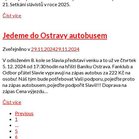
21. Setkání slávistů v roce 2025.
Číst více
Jedeme do Ostravy autobusem
Zveřejněno v
29.11.2024
29.11.2024
od
Odbor
V odloženém 8. kole se Slavia představí venku a to už ve čtvrtek
přátel
5. 12. 2024 od 17:30 hodin na hřišti Baníku Ostrava. Fanklub a
Odbor přátel Slavie vypravují na zápas autobus za 222 Kč na
osobu! Náš tým bude potřebovat Vaši podporu, pojeďte proto
na zápas autobusem, pojeďte podpořit Slavii!!! Doprava na
zápas Cena výjezdu…
Číst více
Previous
1
…
5
6