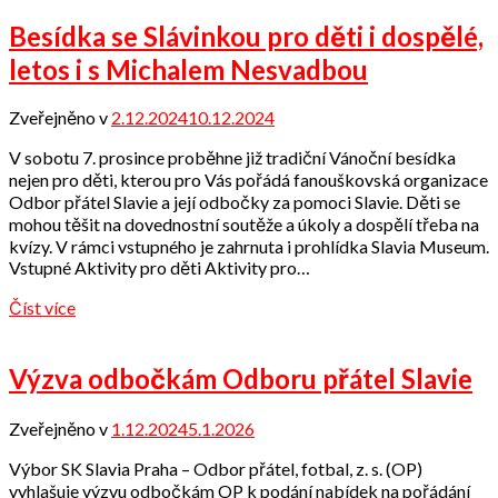
Besídka se Slávinkou pro děti i dospělé,
letos i s Michalem Nesvadbou
Zveřejněno v
2.12.2024
10.12.2024
od
Odbor
V sobotu 7. prosince proběhne již tradiční Vánoční besídka
přátel
nejen pro děti, kterou pro Vás pořádá fanouškovská organizace
Odbor přátel Slavie a její odbočky za pomoci Slavie. Děti se
mohou těšit na dovednostní soutěže a úkoly a dospělí třeba na
kvízy. V rámci vstupného je zahrnuta i prohlídka Slavia Museum.
Vstupné Aktivity pro děti Aktivity pro…
Číst více
Výzva odbočkám Odboru přátel Slavie
Zveřejněno v
1.12.2024
5.1.2026
od
Odbor
Výbor SK Slavia Praha – Odbor přátel, fotbal, z. s. (OP)
přátel
vyhlašuje výzvu odbočkám OP k podání nabídek na pořádání