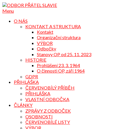
Přejdi
na
Menu
obsah
O NÁS
KONTAKT A STRUKTURA
Kontakt
Organizační struktura
VÝBOR
Odbočky
Stanovy OP od 25. 11. 2023
HISTORIE
Prohlášení 23. 3. 1964
O činnosti OP, září 1964
GDPR
PŘIHLÁŠKA
ČERVENOBÍLÝ PŘÍBĚH
PŘIHLÁŠKA
VLASTNÍ ODBOČKA
ČLÁNKY
ZPRÁVY Z ODBOČEK
OSOBNOSTI
ČERVENOBÍLÉ LISTY
VÝBOR