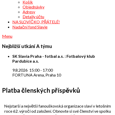
Košík
Objednávky
Adresy
Detaily účtu
NA SLOVÍČKO, PŘÁTELÉ!
Nadační fond Slavie
Menu
Nejbližší utkání A týmu
SK Slavia Praha - fotbal a.s. : Fotbalový klub
Pardubice a.s.
9.8.2026
15:00
-
17:00
FORTUNA Arena, Praha 10
Platba členských příspěvků
Nejstarší a největší fanouškovská organizace slaví v letošním
roce 62. výročí od založení. Obnovte si své členství ve spolku