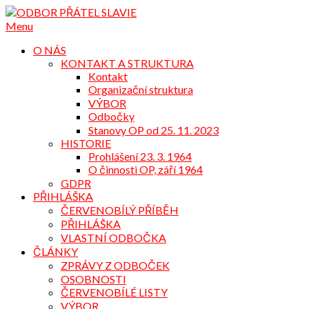
Přejdi
na
Menu
obsah
O NÁS
KONTAKT A STRUKTURA
Kontakt
Organizační struktura
VÝBOR
Odbočky
Stanovy OP od 25. 11. 2023
HISTORIE
Prohlášení 23. 3. 1964
O činnosti OP, září 1964
GDPR
PŘIHLÁŠKA
ČERVENOBÍLÝ PŘÍBĚH
PŘIHLÁŠKA
VLASTNÍ ODBOČKA
ČLÁNKY
ZPRÁVY Z ODBOČEK
OSOBNOSTI
ČERVENOBÍLÉ LISTY
VÝBOR