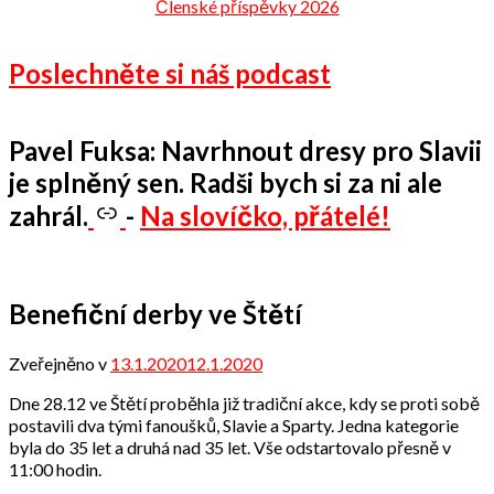
Členské příspěvky 2026
Poslechněte si náš podcast
Pavel Fuksa: Navrhnout dresy pro Slavii
je splněný sen. Radši bych si za ni ale
zahrál.
-
Na slovíčko, přátelé!
Benefiční derby ve Štětí
Zveřejněno v
13.1.2020
12.1.2020
od
Odbor
Dne 28.12 ve Štětí proběhla již tradiční akce, kdy se proti sobě
přátel
postavili dva tými fanoušků, Slavie a Sparty. Jedna kategorie
byla do 35 let a druhá nad 35 let. Vše odstartovalo přesně v
11:00 hodin.