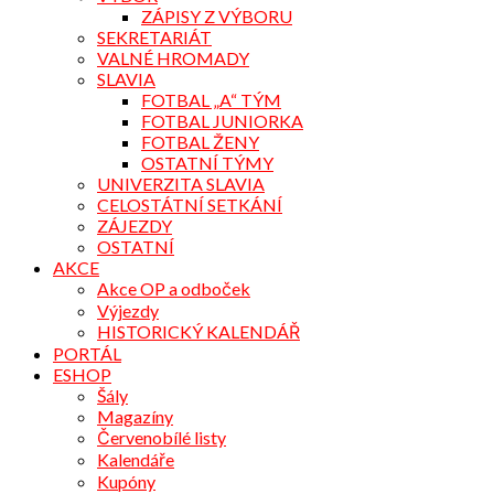
ZÁPISY Z VÝBORU
SEKRETARIÁT
VALNÉ HROMADY
SLAVIA
FOTBAL „A“ TÝM
FOTBAL JUNIORKA
FOTBAL ŽENY
OSTATNÍ TÝMY
UNIVERZITA SLAVIA
CELOSTÁTNÍ SETKÁNÍ
ZÁJEZDY
OSTATNÍ
AKCE
Akce OP a odboček
Výjezdy
HISTORICKÝ KALENDÁŘ
PORTÁL
ESHOP
Šály
Magazíny
Červenobílé listy
Kalendáře
Kupóny