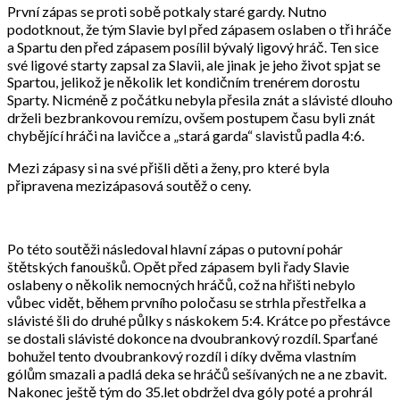
První zápas se proti sobě potkaly staré gardy. Nutno
podotknout, že tým Slavie byl před zápasem oslaben o tři hráče
a Spartu den před zápasem posílil bývalý ligový hráč. Ten sice
své ligové starty zapsal za Slavii, ale jinak je jeho život spjat se
Spartou, jelikož je několik let kondičním trenérem dorostu
Sparty. Nicméně z počátku nebyla přesila znát a slávisté dlouho
drželi bezbrankovou remízu, ovšem postupem času byli znát
chybějící hráči na lavičce a „stará garda“ slavistů padla 4:6.
Mezi zápasy si na své přišli děti a ženy, pro které byla
připravena mezizápasová soutěž o ceny.
Po této soutěži následoval hlavní zápas o putovní pohár
štětských fanoušků. Opět před zápasem byli řady Slavie
oslabeny o několik nemocných hráčů, což na hřišti nebylo
vůbec vidět, během prvního poločasu se strhla přestřelka a
slávisté šli do druhé půlky s náskokem 5:4. Krátce po přestávce
se dostali slávisté dokonce na dvoubrankový rozdíl. Sparťané
bohužel tento dvoubrankový rozdíl i díky dvěma vlastním
gólům smazali a padlá deka se hráčů sešívaných ne a ne zbavit.
Nakonec ještě tým do 35.let obdržel dva góly poté a prohrál