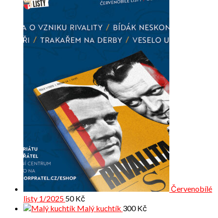
Červenobílé
listy 1/2025
50
Kč
Malý kuchtík
300
Kč