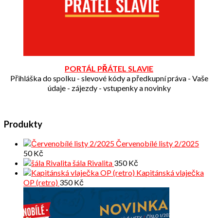
PORTÁL PŘÁTEL SLAVIE
Přihláška do spolku - slevové kódy a předkupní práva - Vaše
údaje - zájezdy - vstupenky a novinky
Produkty
Červenobílé listy 2/2025
50
Kč
šála Rivalita
350
Kč
Kapitánská vlaječka
OP (retro)
350
Kč