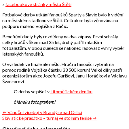
z
facebookové stránky města Štětí
:
Fotbalové derby utkání fanoušků Sparty a Slavie bylo k vidění
na městském stadionu ve Štětí. Celá akce byla věnována na
podporu malého Vojtíška z Račic.
Benefiční duely byly rozděleny na dva zápasy. První sehrály
celky hráčů věkem nad 35 let, druhý patřil mladším
fotbalistům. V obou duelech se nakonec radoval z výhry výběr
letenských fanoušků.
O výsledek ve finále ale nešlo. Hráči a fanoušci vybrali na
pomoc rodině Vojtíška částku 33 500 korun! Velké díky patří
organizátorům akce Jozefu Gurišovi, Janu Horáčkovi a Václavu
Švancarovi.
O derby se píše i v
Litoměřickém deníku
.
článek s fotografiemi
Navigace
← Vánoční víceboj v Brandýse nad Orlicí
Slávistické prasátko – turnaj ve stolním tenise →
pro