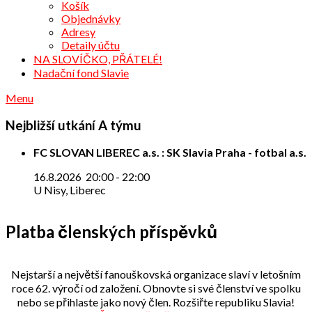
Košík
Objednávky
Adresy
Detaily účtu
NA SLOVÍČKO, PŘÁTELÉ!
Nadační fond Slavie
Menu
Nejbližší utkání A týmu
FC SLOVAN LIBEREC a.s. : SK Slavia Praha - fotbal a.s.
16.8.2026
20:00
-
22:00
U Nisy, Liberec
Platba členských příspěvků
Nejstarší a největší fanouškovská organizace slaví v letošním
roce 62. výročí od založení. Obnovte si své členství ve spolku
nebo se přihlaste jako nový člen. Rozšiřte republiku Slavia!