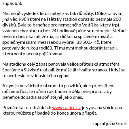
zápas 6:8.
Nicméně výsledek letos nebyl zas tak důležitý. Důležitá byla
jiná věc, kvůli které na štětský stadion dorazilo bezmála 200
diváků. Byla to benefice pro nemocného Vojtíška, který trpí
vzácnou chorobou a bez 24 hodinové péče se neobejde. Štěťáci
ovšem dnes ukázali, že mají srdíčko na správném místě a
společnými silami mezi sebou vybrali 33 500,- Kč, které
putovaly do rukou rodičů. Ti mu nyní mohou dopřát terapii,
která není placená pojišťovnou.
Na stadionu celý zápas panovala velice přátelská atmosféra,
Sparťané a Slávisté ukázali, že může jít rivalita stranou, i když se
to neobešlo bez klasického rýpaní.
A nyní jsme všichni plni emocí a prožitků, ale s předstihem
můžeme říct, že i příští rok budeme dělat vše pro to, aby
benefice dopadla aspoň stejně jako dnes.
Poznámka : na stránkách
www.racice.cz
je vypsaná sbírka, na
kterou můžete případně do konce února přispět.
zapsal jožin Guriš