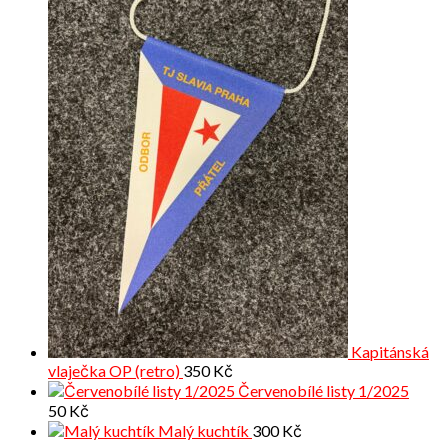
Kapitánská
vlaječka OP (retro)
350
Kč
Červenobílé listy 1/2025
50
Kč
Malý kuchtík
300
Kč