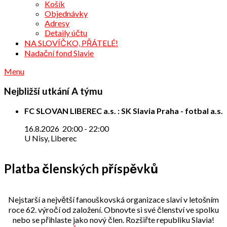
Košík
Objednávky
Adresy
Detaily účtu
NA SLOVÍČKO, PŘÁTELÉ!
Nadační fond Slavie
Menu
Nejbližší utkání A týmu
FC SLOVAN LIBEREC a.s. : SK Slavia Praha - fotbal a.s.
16.8.2026
20:00
-
22:00
U Nisy, Liberec
Platba členských příspěvků
Nejstarší a největší fanouškovská organizace slaví v letošním
roce 62. výročí od založení. Obnovte si své členství ve spolku
nebo se přihlaste jako nový člen. Rozšiřte republiku Slavia!