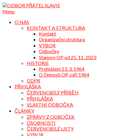
Přejdi
na
Menu
obsah
O NÁS
KONTAKT A STRUKTURA
Kontakt
Organizační struktura
VÝBOR
Odbočky
Stanovy OP od 25. 11. 2023
HISTORIE
Prohlášení 23. 3. 1964
O činnosti OP, září 1964
GDPR
PŘIHLÁŠKA
ČERVENOBÍLÝ PŘÍBĚH
PŘIHLÁŠKA
VLASTNÍ ODBOČKA
ČLÁNKY
ZPRÁVY Z ODBOČEK
OSOBNOSTI
ČERVENOBÍLÉ LISTY
VÝBOR