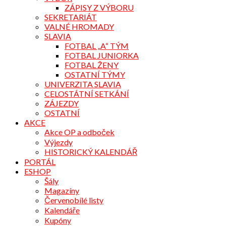
ZÁPISY Z VÝBORU
SEKRETARIÁT
VALNÉ HROMADY
SLAVIA
FOTBAL „A“ TÝM
FOTBAL JUNIORKA
FOTBAL ŽENY
OSTATNÍ TÝMY
UNIVERZITA SLAVIA
CELOSTÁTNÍ SETKÁNÍ
ZÁJEZDY
OSTATNÍ
AKCE
Akce OP a odboček
Výjezdy
HISTORICKÝ KALENDÁŘ
PORTÁL
ESHOP
Šály
Magazíny
Červenobílé listy
Kalendáře
Kupóny