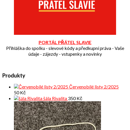
PORTÁL PŘÁTEL SLAVIE
Přihláška do spolku - slevové kódy a předkupní práva - Vaše
údaje - zájezdy - vstupenky a novinky
Produkty
Červenobílé listy 2/2025
50
Kč
šála Rivalita
350
Kč