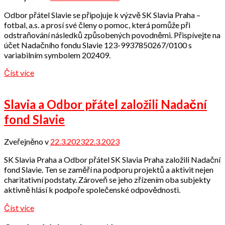
Odbor
Odbor přátel Slavie se připojuje k výzvě SK Slavia Praha –
přátel
fotbal, a.s. a prosí své členy o pomoc, která pomůže při
odstraňování následků způsobených povodněmi. Přispívejte na
účet Nadačního fondu Slavie 123-9937850267/0100 s
variabilním symbolem 202409.
Číst více
Slavia a Odbor přátel založili Nadační
fond Slavie
Zveřejněno v
22.3.2023
22.3.2023
od
Odbor
SK Slavia Praha a Odbor přátel SK Slavia Praha založili Nadační
přátel
fond Slavie. Ten se zaměří na podporu projektů a aktivit nejen
charitativní podstaty. Zároveň se jeho zřízením oba subjekty
aktivně hlásí k podpoře společenské odpovědnosti.
Číst více