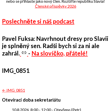
nebo se přihlaste jako nový člen. Rozšiřte republiku Slavia!
Členské příspěvky 2026
Poslechněte si náš podcast
Pavel Fuksa: Navrhnout dresy pro Slavii
je splněný sen. Radši bych si za ni ale
zahrál.
-
Na slovíčko, přátelé!
IMG_0851
Navigace
← IMG_0851
pro
Otevírací doba sekretariátu
příspěvek
10.8.2026
8:00
-
12:00
-
Otevřeno (Petr)