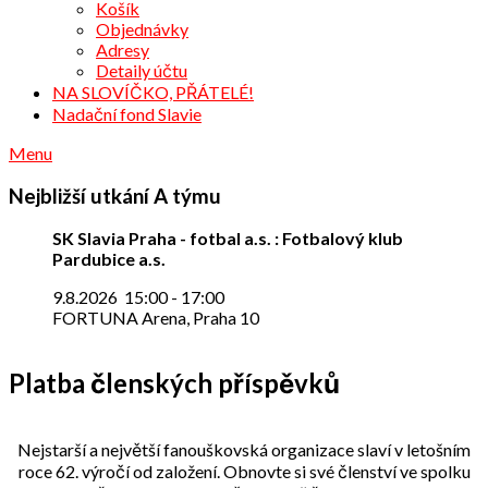
Košík
Objednávky
Adresy
Detaily účtu
NA SLOVÍČKO, PŘÁTELÉ!
Nadační fond Slavie
Menu
Nejbližší utkání A týmu
SK Slavia Praha - fotbal a.s. : Fotbalový klub
Pardubice a.s.
9.8.2026
15:00
-
17:00
FORTUNA Arena, Praha 10
Platba členských příspěvků
Nejstarší a největší fanouškovská organizace slaví v letošním
roce 62. výročí od založení. Obnovte si své členství ve spolku