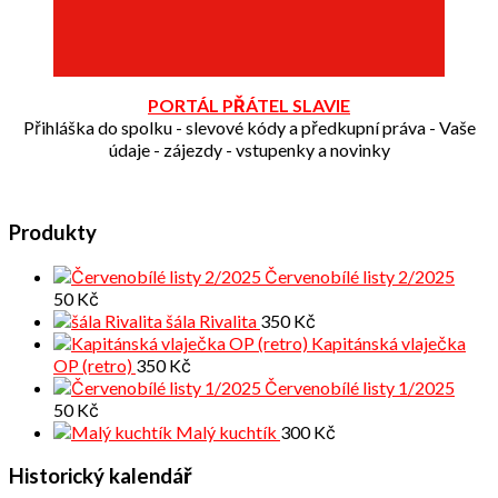
PORTÁL PŘÁTEL SLAVIE
Přihláška do spolku - slevové kódy a předkupní práva - Vaše
údaje - zájezdy - vstupenky a novinky
Produkty
Červenobílé listy 2/2025
50
Kč
šála Rivalita
350
Kč
Kapitánská vlaječka
OP (retro)
350
Kč
Červenobílé listy 1/2025
50
Kč
Malý kuchtík
300
Kč
Historický kalendář