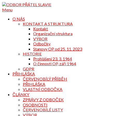
Přejdi
na
Menu
obsah
O NÁS
KONTAKT A STRUKTURA
Kontakt
Organizační struktura
VÝBOR
Odbočky
Stanovy OP od 25. 11. 2023
HISTORIE
Prohlášení 23. 3. 1964
O činnosti OP, září 1964
GDPR
PŘIHLÁŠKA
ČERVENOBÍLÝ PŘÍBĚH
PŘIHLÁŠKA
VLASTNÍ ODBOČKA
ČLÁNKY
ZPRÁVY Z ODBOČEK
OSOBNOSTI
ČERVENOBÍLÉ LISTY
VÝBOR