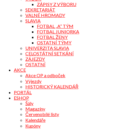
ZÁPISY Z VÝBORU
SEKRETARIÁT
VALNÉ HROMADY
SLAVIA
FOTBAL „A“ TÝM
FOTBAL JUNIORKA
FOTBAL ŽENY
OSTATNÍ TÝMY
UNIVERZITA SLAVIA
CELOSTÁTNÍ SETKÁNÍ
ZÁJEZDY
OSTATNÍ
AKCE
Akce OP a odboček
Výjezdy
HISTORICKÝ KALENDÁŘ
PORTÁL
ESHOP
Šály
Magazíny
Červenobílé listy
Kalendáře
Kupóny