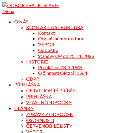
Přejdi
na
Menu
obsah
O NÁS
KONTAKT A STRUKTURA
Kontakt
Organizační struktura
VÝBOR
Odbočky
Stanovy OP od 25. 11. 2023
HISTORIE
Prohlášení 23. 3. 1964
O činnosti OP, září 1964
GDPR
PŘIHLÁŠKA
ČERVENOBÍLÝ PŘÍBĚH
PŘIHLÁŠKA
VLASTNÍ ODBOČKA
ČLÁNKY
ZPRÁVY Z ODBOČEK
OSOBNOSTI
ČERVENOBÍLÉ LISTY
VÝBOR