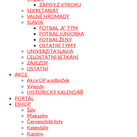
ZÁPISY Z VÝBORU
SEKRETARIÁT
VALNÉ HROMADY
SLAVIA
FOTBAL „A“ TÝM
FOTBAL JUNIORKA
FOTBAL ŽENY
OSTATNÍ TÝMY
UNIVERZITA SLAVIA
CELOSTÁTNÍ SETKÁNÍ
ZÁJEZDY
OSTATNÍ
AKCE
Akce OP a odboček
Výjezdy
HISTORICKÝ KALENDÁŘ
PORTÁL
ESHOP
Šály
Magazíny
Červenobílé listy
Kalendáře
Kupóny