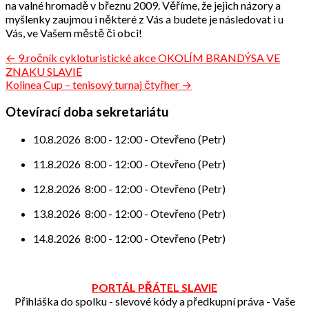
na valné hromadě v březnu 2009. Věříme, že jejich názory a
myšlenky zaujmou i některé z Vás a budete je následovat i u
Vás, ve Vašem městě či obci!
Navigace
← 9.ročník cykloturistické akce OKOLÍM BRANDÝSA VE
ZNAKU SLAVIE
pro
Kolinea Cup – tenisový turnaj čtyřher →
příspěvek
Otevírací doba sekretariátu
10.8.2026
8:00
-
12:00
-
Otevřeno (Petr)
11.8.2026
8:00
-
12:00
-
Otevřeno (Petr)
12.8.2026
8:00
-
12:00
-
Otevřeno (Petr)
13.8.2026
8:00
-
12:00
-
Otevřeno (Petr)
14.8.2026
8:00
-
12:00
-
Otevřeno (Petr)
PORTÁL PŘÁTEL SLAVIE
Přihláška do spolku - slevové kódy a předkupní práva - Vaše