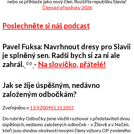
nebo se přihlaste jako nový člen. Rozšiřte republiku Slavia!
Členské příspěvky 2026
Poslechněte si náš podcast
Pavel Fuksa: Navrhnout dresy pro Slavii
je splněný sen. Radši bych si za ni ale
zahrál.
-
Na slovíčko, přátelé!
Jak se žije úspěšným, nedávno
založeným odbočkám?
Zveřejněno v
13.9.2009
15.11.2015
od
admin
Do rubriky Odbočky jsme vložili rozhovor s představiteli dvou
úspěšných, nedávno založených odboček – v Žilově a v Nečíni,
kteří jsou shodou okolností novými členy výboru OP zvoleného