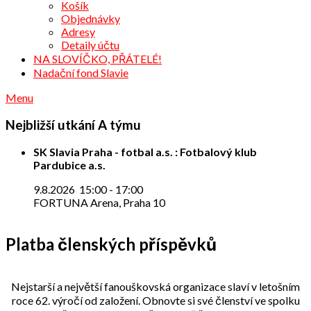
Košík
Objednávky
Adresy
Detaily účtu
NA SLOVÍČKO, PŘÁTELÉ!
Nadační fond Slavie
Menu
Nejbližší utkání A týmu
SK Slavia Praha - fotbal a.s. : Fotbalový klub
Pardubice a.s.
9.8.2026
15:00
-
17:00
FORTUNA Arena, Praha 10
Platba členských příspěvků
Nejstarší a největší fanouškovská organizace slaví v letošním
roce 62. výročí od založení. Obnovte si své členství ve spolku