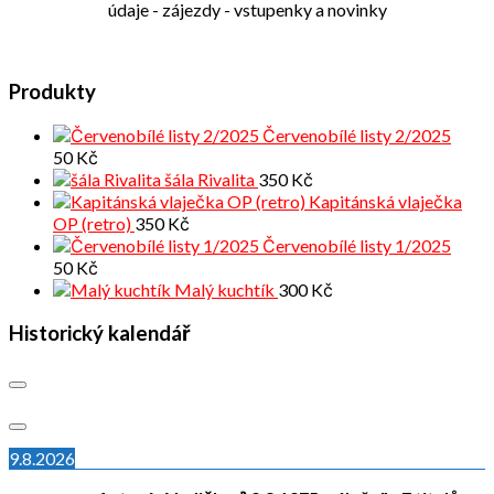
údaje - zájezdy - vstupenky a novinky
Produkty
Červenobílé listy 2/2025
50
Kč
šála Rivalita
350
Kč
Kapitánská vlaječka
OP (retro)
350
Kč
Červenobílé listy 1/2025
50
Kč
Malý kuchtík
300
Kč
Historický kalendář
9.8.2026