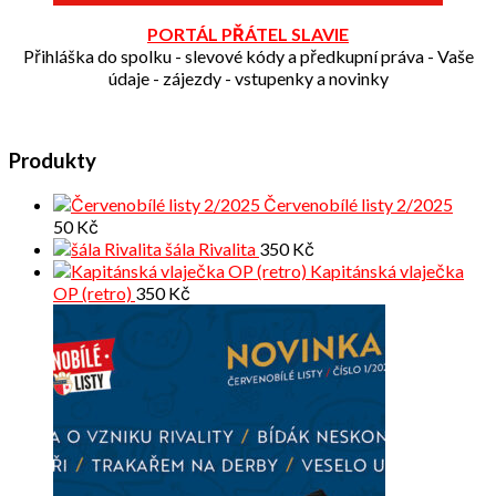
PORTÁL PŘÁTEL SLAVIE
Přihláška do spolku - slevové kódy a předkupní práva - Vaše
údaje - zájezdy - vstupenky a novinky
Produkty
Červenobílé listy 2/2025
50
Kč
šála Rivalita
350
Kč
Kapitánská vlaječka
OP (retro)
350
Kč