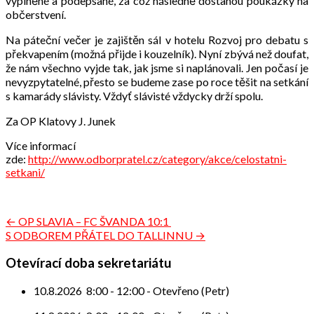
vyplněné a podepsané, za což následně dostanou poukázky na
občerstvení.
Na páteční večer je zajištěn sál v hotelu Rozvoj pro debatu s
překvapením (možná přijde i kouzelník). Nyní zbývá než doufat,
že nám všechno vyjde tak, jak jsme si naplánovali. Jen počasí je
nevyzpytatelné, přesto se budeme zase po roce těšit na setkání
s kamarády slávisty. Vždyť slávisté vždycky drží spolu.
Za OP Klatovy J. Junek
Více informací
zde:
http://www.odborpratel.cz/category/akce/celostatni-
setkani/
Navigace
← OP SLAVIA – FC ŠVANDA 10:1
S ODBOREM PŘÁTEL DO TALLINNU →
pro
příspěvek
Otevírací doba sekretariátu
10.8.2026
8:00
-
12:00
-
Otevřeno (Petr)