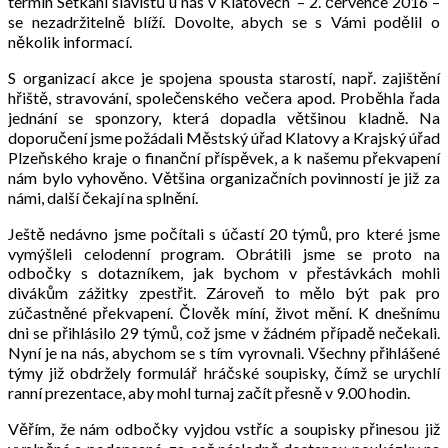
termín Setkání slávistů u nás v Klatovech – 2. července 2016 –
se nezadržitelně blíží. Dovolte, abych se s Vámi podělil o
několik informací.
S organizací akce je spojena spousta starostí, např. zajištění
hřiště, stravování, společenského večera apod. Proběhla řada
jednání se sponzory, která dopadla většinou kladně. Na
doporučení jsme požádali Městský úřad Klatovy a Krajský úřad
Plzeňského kraje o finanční příspěvek, a k našemu překvapení
nám bylo vyhověno. Většina organizačních povinností je již za
námi, další čekají na splnění.
Ještě nedávno jsme počítali s účastí 20 týmů, pro které jsme
vymýšleli celodenní program. Obrátili jsme se proto na
odbočky s dotazníkem, jak bychom v přestávkách mohli
divákům zážitky zpestřit. Zároveň to mělo být pak pro
zúčastněné překvapení. Člověk míní, život mění. K dnešnímu
dni se přihlásilo 29 týmů, což jsme v žádném případě nečekali.
Nyní je na nás, abychom se s tím vyrovnali. Všechny přihlášené
týmy již obdržely formulář hráčské soupisky, čímž se urychlí
ranní prezentace, aby mohl turnaj začít přesně v 9.00 hodin.
Věřím, že nám odbočky vyjdou vstříc a soupisky přinesou již