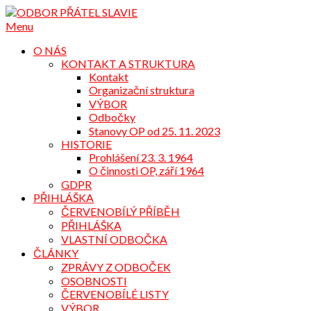
Přejdi
na
Menu
obsah
O NÁS
KONTAKT A STRUKTURA
Kontakt
Organizační struktura
VÝBOR
Odbočky
Stanovy OP od 25. 11. 2023
HISTORIE
Prohlášení 23. 3. 1964
O činnosti OP, září 1964
GDPR
PŘIHLÁŠKA
ČERVENOBÍLÝ PŘÍBĚH
PŘIHLÁŠKA
VLASTNÍ ODBOČKA
ČLÁNKY
ZPRÁVY Z ODBOČEK
OSOBNOSTI
ČERVENOBÍLÉ LISTY
VÝBOR