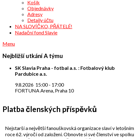
Košík
Objednávky
Adresy
Detaily účtu
NA SLOVÍČKO, PŘÁTELÉ!
Nadační fond Slavie
Menu
Nejbližší utkání A týmu
SK Slavia Praha - fotbal a.s. : Fotbalový klub
Pardubice a.s.
9.8.2026
15:00
-
17:00
FORTUNA Arena, Praha 10
Platba členských příspěvků
Nejstarší a největší fanouškovská organizace slaví v letošním
roce 62. výročí od založení. Obnovte si své členství ve spolku