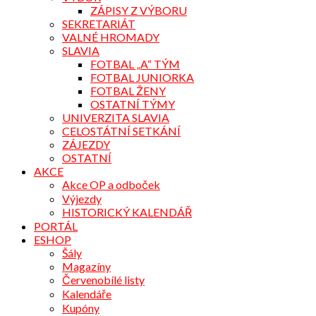
ZÁPISY Z VÝBORU
SEKRETARIÁT
VALNÉ HROMADY
SLAVIA
FOTBAL „A“ TÝM
FOTBAL JUNIORKA
FOTBAL ŽENY
OSTATNÍ TÝMY
UNIVERZITA SLAVIA
CELOSTÁTNÍ SETKÁNÍ
ZÁJEZDY
OSTATNÍ
AKCE
Akce OP a odboček
Výjezdy
HISTORICKÝ KALENDÁŘ
PORTÁL
ESHOP
Šály
Magazíny
Červenobílé listy
Kalendáře
Kupóny