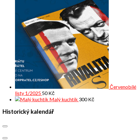
Červenobílé
listy 1/2025
50
Kč
Malý kuchtík
300
Kč
Historický kalendář