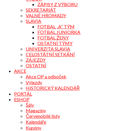
ZÁPISY Z VÝBORU
SEKRETARIÁT
VALNÉ HROMADY
SLAVIA
FOTBAL „A“ TÝM
FOTBAL JUNIORKA
FOTBAL ŽENY
OSTATNÍ TÝMY
UNIVERZITA SLAVIA
CELOSTÁTNÍ SETKÁNÍ
ZÁJEZDY
OSTATNÍ
AKCE
Akce OP a odboček
Výjezdy
HISTORICKÝ KALENDÁŘ
PORTÁL
ESHOP
Šály
Magazíny
Červenobílé listy
Kalendáře
Kupóny