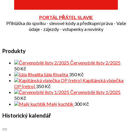
PORTÁL PŘÁTEL SLAVIE
Přihláška do spolku - slevové kódy a předkupní práva - Vaše
údaje - zájezdy - vstupenky a novinky
Produkty
Červenobílé listy 2/2025
50
Kč
šála Rivalita
350
Kč
Kapitánská vlaječka
OP (retro)
350
Kč
Červenobílé listy 1/2025
50
Kč
Malý kuchtík
300
Kč
Historický kalendář