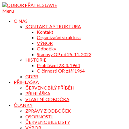
Přejdi
na
Menu
obsah
O NÁS
KONTAKT A STRUKTURA
Kontakt
Organizační struktura
VÝBOR
Odbočky
Stanovy OP od 25. 11. 2023
HISTORIE
Prohlášení 23. 3. 1964
O činnosti OP, září 1964
GDPR
PŘIHLÁŠKA
ČERVENOBÍLÝ PŘÍBĚH
PŘIHLÁŠKA
VLASTNÍ ODBOČKA
ČLÁNKY
ZPRÁVY Z ODBOČEK
OSOBNOSTI
ČERVENOBÍLÉ LISTY
VÝBOR