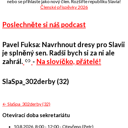
nebo se přihlaste jako nový člen. Rozšiřte republiku Slavia!
Členské příspěvky 2026
Poslechněte si náš podcast
Pavel Fuksa: Navrhnout dresy pro Slavii
je splněný sen. Radši bych si za ni ale
zahrál.
-
Na slovíčko, přátelé!
SlaSpa_302derby (32)
Navigace
← SlaSpa_302derby (32)
pro
Otevírací doba sekretariátu
příspěvek
10.8.2026
8:00
-
12:00
-
Otevřeno (Petr)