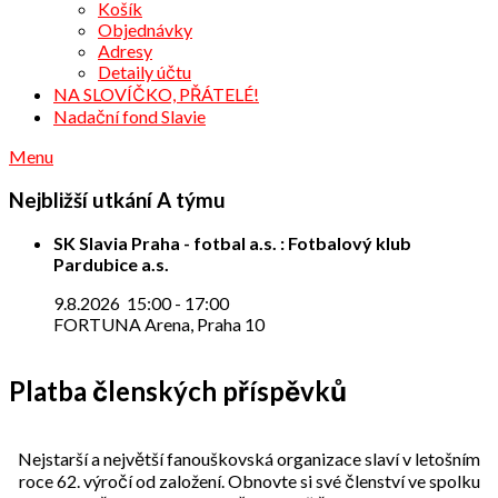
Košík
Objednávky
Adresy
Detaily účtu
NA SLOVÍČKO, PŘÁTELÉ!
Nadační fond Slavie
Menu
Nejbližší utkání A týmu
SK Slavia Praha - fotbal a.s. : Fotbalový klub
Pardubice a.s.
9.8.2026
15:00
-
17:00
FORTUNA Arena, Praha 10
Platba členských příspěvků
Nejstarší a největší fanouškovská organizace slaví v letošním
roce 62. výročí od založení. Obnovte si své členství ve spolku