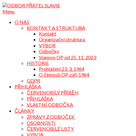
Přejdi
na
Menu
obsah
O NÁS
KONTAKT A STRUKTURA
Kontakt
Organizační struktura
VÝBOR
Odbočky
Stanovy OP od 25. 11. 2023
HISTORIE
Prohlášení 23. 3. 1964
O činnosti OP, září 1964
GDPR
PŘIHLÁŠKA
ČERVENOBÍLÝ PŘÍBĚH
PŘIHLÁŠKA
VLASTNÍ ODBOČKA
ČLÁNKY
ZPRÁVY Z ODBOČEK
OSOBNOSTI
ČERVENOBÍLÉ LISTY
VÝBOR