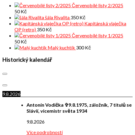
Červenobílé listy 2/2025
50
Kč
šála Rivalita
350
Kč
Kapitánská vlaječka
OP (retro)
350
Kč
Červenobílé listy 1/2025
50
Kč
Malý kuchtík
300
Kč
Historický kalendář
9.8.2026
Antonín Vodička ✞9.8.1975, záložník, 7 titulů se
Slávií, vicemistr světa 1934
9.8.2026
Více podrobností