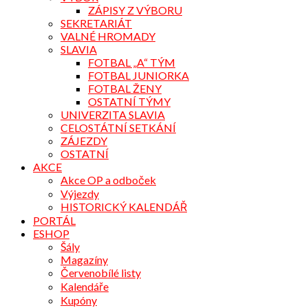
ZÁPISY Z VÝBORU
SEKRETARIÁT
VALNÉ HROMADY
SLAVIA
FOTBAL „A“ TÝM
FOTBAL JUNIORKA
FOTBAL ŽENY
OSTATNÍ TÝMY
UNIVERZITA SLAVIA
CELOSTÁTNÍ SETKÁNÍ
ZÁJEZDY
OSTATNÍ
AKCE
Akce OP a odboček
Výjezdy
HISTORICKÝ KALENDÁŘ
PORTÁL
ESHOP
Šály
Magazíny
Červenobílé listy
Kalendáře
Kupóny