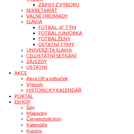
ZÁPISY Z VÝBORU
SEKRETARIÁT
VALNÉ HROMADY
SLAVIA
FOTBAL „A“ TÝM
FOTBAL JUNIORKA
FOTBAL ŽENY
OSTATNÍ TÝMY
UNIVERZITA SLAVIA
CELOSTÁTNÍ SETKÁNÍ
ZÁJEZDY
OSTATNÍ
AKCE
Akce OP a odboček
Výjezdy
HISTORICKÝ KALENDÁŘ
PORTÁL
ESHOP
Šály
Magazíny
Červenobílé listy
Kalendáře
Kupóny