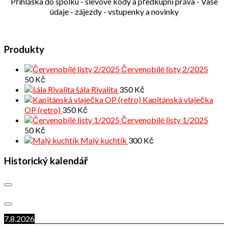
Přihláška do spolku - slevové kódy a předkupní práva - Vaše
údaje - zájezdy - vstupenky a novinky
Produkty
Červenobílé listy 2/2025
50
Kč
šála Rivalita
350
Kč
Kapitánská vlaječka
OP (retro)
350
Kč
Červenobílé listy 1/2025
50
Kč
Malý kuchtík
300
Kč
Historický kalendář
7.8.2026