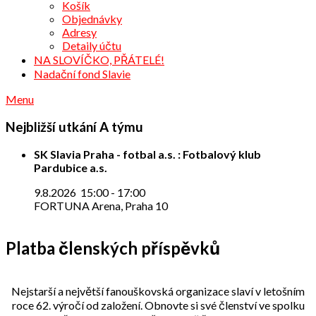
Košík
Objednávky
Adresy
Detaily účtu
NA SLOVÍČKO, PŘÁTELÉ!
Nadační fond Slavie
Menu
Nejbližší utkání A týmu
SK Slavia Praha - fotbal a.s. : Fotbalový klub
Pardubice a.s.
9.8.2026
15:00
-
17:00
FORTUNA Arena, Praha 10
Platba členských příspěvků
Nejstarší a největší fanouškovská organizace slaví v letošním
roce 62. výročí od založení. Obnovte si své členství ve spolku