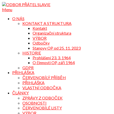
Přejdi
na
Menu
obsah
O NÁS
KONTAKT A STRUKTURA
Kontakt
Organizační struktura
VÝBOR
Odbočky
Stanovy OP od 25. 11. 2023
HISTORIE
Prohlášení 23. 3. 1964
O činnosti OP, září 1964
GDPR
PŘIHLÁŠKA
ČERVENOBÍLÝ PŘÍBĚH
PŘIHLÁŠKA
VLASTNÍ ODBOČKA
ČLÁNKY
ZPRÁVY Z ODBOČEK
OSOBNOSTI
ČERVENOBÍLÉ LISTY
VÝBOR