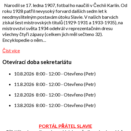
Odbor
Narodil se 17. ledna 1907, fotbal ho naučili v Čechii Karlín. Od
přátel
roku 1928 patřil nevysoký forvard dalších sedm let k
neodmyslitelným postavám útoku Slavie. V našich barvách
získal šest mistrovských titulů (1929-1931 a 1933-1935), na
mistrovství světa 1934 odehrál v reprezentačním dresu
všechny čtyři zápasy (celkem jich měl sečteno 32).
Encyklopedie o něm…
Číst více
Otevírací doba sekretariátu
10.8.2026
8:00
-
12:00
-
Otevřeno (Petr)
11.8.2026
8:00
-
12:00
-
Otevřeno (Petr)
12.8.2026
8:00
-
12:00
-
Otevřeno (Petr)
13.8.2026
8:00
-
12:00
-
Otevřeno (Petr)
PORTÁL PŘÁTEL SLAVIE