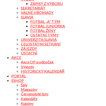
ZÁPISY Z VÝBORU
SEKRETARIÁT
VALNÉ HROMADY
SLAVIA
FOTBAL „A“ TÝM
FOTBAL JUNIORKA
FOTBAL ŽENY
OSTATNÍ TÝMY
UNIVERZITA SLAVIA
CELOSTÁTNÍ SETKÁNÍ
ZÁJEZDY
OSTATNÍ
AKCE
Akce OP a odboček
Výjezdy
HISTORICKÝ KALENDÁŘ
PORTÁL
ESHOP
Šály
Magazíny
Červenobílé listy
Kalendáře
Kupóny