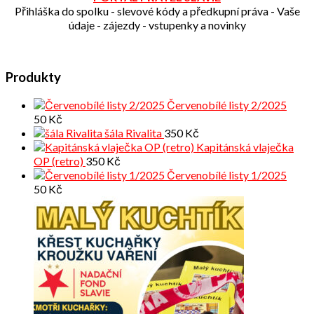
Přihláška do spolku - slevové kódy a předkupní práva - Vaše
údaje - zájezdy - vstupenky a novinky
Produkty
Červenobílé listy 2/2025
50
Kč
šála Rivalita
350
Kč
Kapitánská vlaječka
OP (retro)
350
Kč
Červenobílé listy 1/2025
50
Kč