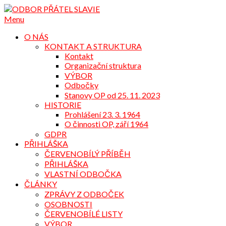
Přejdi
na
Menu
obsah
O NÁS
KONTAKT A STRUKTURA
Kontakt
Organizační struktura
VÝBOR
Odbočky
Stanovy OP od 25. 11. 2023
HISTORIE
Prohlášení 23. 3. 1964
O činnosti OP, září 1964
GDPR
PŘIHLÁŠKA
ČERVENOBÍLÝ PŘÍBĚH
PŘIHLÁŠKA
VLASTNÍ ODBOČKA
ČLÁNKY
ZPRÁVY Z ODBOČEK
OSOBNOSTI
ČERVENOBÍLÉ LISTY
VÝBOR