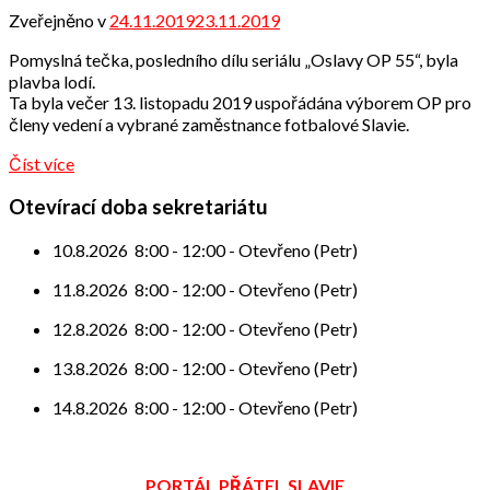
Zveřejněno v
24.11.2019
23.11.2019
od
Odbor
Pomyslná tečka, posledního dílu seriálu „Oslavy OP 55“, byla
přátel
plavba lodí.
Ta byla večer 13. listopadu 2019 uspořádána výborem OP pro
členy vedení a vybrané zaměstnance fotbalové Slavie.
Číst více
Otevírací doba sekretariátu
10.8.2026
8:00
-
12:00
-
Otevřeno (Petr)
11.8.2026
8:00
-
12:00
-
Otevřeno (Petr)
12.8.2026
8:00
-
12:00
-
Otevřeno (Petr)
13.8.2026
8:00
-
12:00
-
Otevřeno (Petr)
14.8.2026
8:00
-
12:00
-
Otevřeno (Petr)
PORTÁL PŘÁTEL SLAVIE