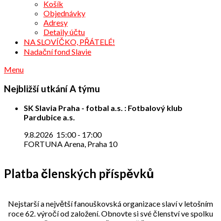
Košík
Objednávky
Adresy
Detaily účtu
NA SLOVÍČKO, PŘÁTELÉ!
Nadační fond Slavie
Menu
Nejbližší utkání A týmu
SK Slavia Praha - fotbal a.s. : Fotbalový klub
Pardubice a.s.
9.8.2026
15:00
-
17:00
FORTUNA Arena, Praha 10
Platba členských příspěvků
Nejstarší a největší fanouškovská organizace slaví v letošním
roce 62. výročí od založení. Obnovte si své členství ve spolku