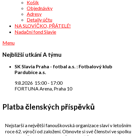
Košík
Objednávky
Adresy
Detaily účtu
NA SLOVÍČKO, PŘÁTELÉ!
Nadační fond Slavie
Menu
Nejbližší utkání A týmu
SK Slavia Praha - fotbal a.s. : Fotbalový klub
Pardubice a.s.
9.8.2026
15:00
-
17:00
FORTUNA Arena, Praha 10
Platba členských příspěvků
Nejstarší a největší fanouškovská organizace slaví v letošním
roce 62. výročí od založení. Obnovte si své členství ve spolku