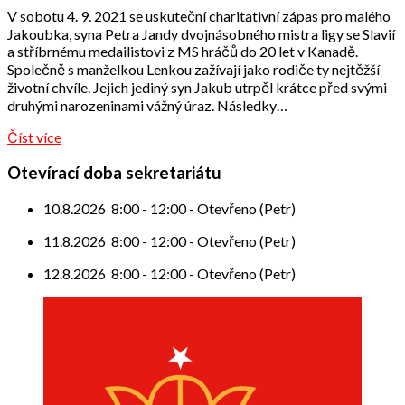
Odbor
V sobotu 4. 9. 2021 se uskuteční charitativní zápas pro malého
přátel
Jakoubka, syna Petra Jandy dvojnásobného mistra ligy se Slavií
a stříbrnému medailistovi z MS hráčů do 20 let v Kanadě.
Společně s manželkou Lenkou zažívají jako rodiče ty nejtěžší
životní chvíle. Jejich jediný syn Jakub utrpěl krátce před svými
druhými narozeninami vážný úraz. Následky…
Číst více
Otevírací doba sekretariátu
10.8.2026
8:00
-
12:00
-
Otevřeno (Petr)
11.8.2026
8:00
-
12:00
-
Otevřeno (Petr)
12.8.2026
8:00
-
12:00
-
Otevřeno (Petr)