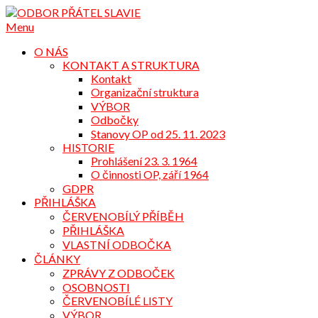
Přejdi
na
Menu
obsah
O NÁS
KONTAKT A STRUKTURA
Kontakt
Organizační struktura
VÝBOR
Odbočky
Stanovy OP od 25. 11. 2023
HISTORIE
Prohlášení 23. 3. 1964
O činnosti OP, září 1964
GDPR
PŘIHLÁŠKA
ČERVENOBÍLÝ PŘÍBĚH
PŘIHLÁŠKA
VLASTNÍ ODBOČKA
ČLÁNKY
ZPRÁVY Z ODBOČEK
OSOBNOSTI
ČERVENOBÍLÉ LISTY
VÝBOR