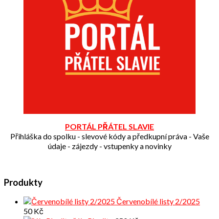
PORTÁL PŘÁTEL SLAVIE
Přihláška do spolku - slevové kódy a předkupní práva - Vaše
údaje - zájezdy - vstupenky a novinky
Produkty
Červenobílé listy 2/2025
50
Kč