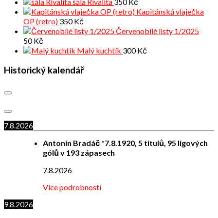
šála Rivalita
350
Kč
Kapitánská vlaječka
OP (retro)
350
Kč
Červenobílé listy 1/2025
50
Kč
Malý kuchtík
300
Kč
Historický kalendář
7.8.2026
Antonín Bradáč *7.8.1920, 5 titulů, 95 ligových
gólů v 193 zápasech
7.8.2026
Více podrobností
9.8.2026