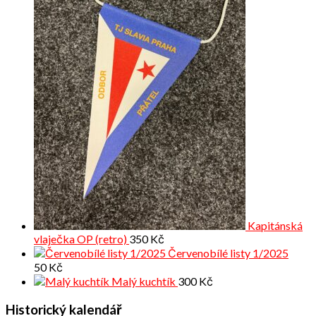
Kapitánská
vlaječka OP (retro)
350
Kč
Červenobílé listy 1/2025
50
Kč
Malý kuchtík
300
Kč
Historický kalendář