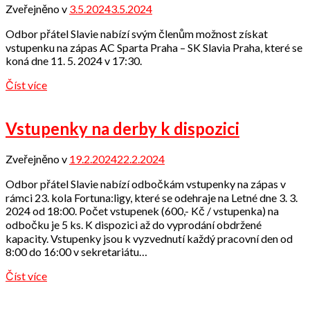
Zveřejněno v
3.5.2024
3.5.2024
od
Odbor
Odbor přátel Slavie nabízí svým členům možnost získat
přátel
vstupenku na zápas AC Sparta Praha – SK Slavia Praha, které se
koná dne 11. 5. 2024 v 17:30.
Číst více
Vstupenky na derby k dispozici
Zveřejněno v
19.2.2024
22.2.2024
od
Odbor
Odbor přátel Slavie nabízí odbočkám vstupenky na zápas v
přátel
rámci 23. kola Fortuna:ligy, které se odehraje na Letné dne 3. 3.
2024 od 18:00. Počet vstupenek (600,- Kč / vstupenka) na
odbočku je 5 ks. K dispozici až do vyprodání obdržené
kapacity. Vstupenky jsou k vyzvednutí každý pracovní den od
8:00 do 16:00 v sekretariátu…
Číst více