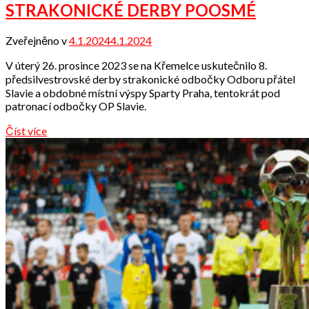
STRAKONICKÉ DERBY POOSMÉ
Zveřejněno v
4.1.2024
4.1.2024
od
Odbor
V úterý 26. prosince 2023 se na Křemelce uskutečnilo 8.
přátel
předsilvestrovské derby strakonické odbočky Odboru přátel
Slavie a obdobné místní výspy Sparty Praha, tentokrát pod
patronací odbočky OP Slavie.
Číst více