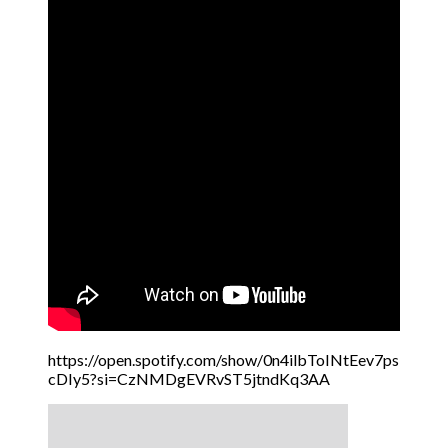
https://open.spotify.com/show/0n4ilbToINtEev7ps
cDIy5?si=CzNMDgEVRvST5jtndKq3AA