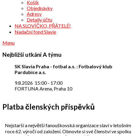
Košík
Objednávky
Adresy
Detaily účtu
NA SLOVÍČKO, PŘÁTELÉ!
Nadační fond Slavie
Menu
Nejbližší utkání A týmu
SK Slavia Praha - fotbal a.s. : Fotbalový klub
Pardubice a.s.
9.8.2026
15:00
-
17:00
FORTUNA Arena, Praha 10
Platba členských příspěvků
Nejstarší a největší fanouškovská organizace slaví v letošním
roce 62. výročí od založení. Obnovte si své členství ve spolku