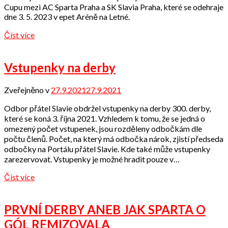
Cupu mezi AC Sparta Praha a SK Slavia Praha, které se odehraje
dne 3. 5. 2023 v epet Aréně na Letné.
Číst více
Vstupenky na derby
Zveřejněno v
27.9.2021
27.9.2021
od
Odbor
Odbor přátel Slavie obdržel vstupenky na derby 300. derby,
přátel
které se koná 3. října 2021. Vzhledem k tomu, že se jedná o
omezený počet vstupenek, jsou rozděleny odbočkám dle
počtu členů. Počet, na který má odbočka nárok, zjistí předseda
odbočky na Portálu přátel Slavie. Kde také může vstupenky
zarezervovat. Vstupenky je možné hradit pouze v…
Číst více
PRVNÍ DERBY ANEB JAK SPARTA O
GÓL REMIZOVALA