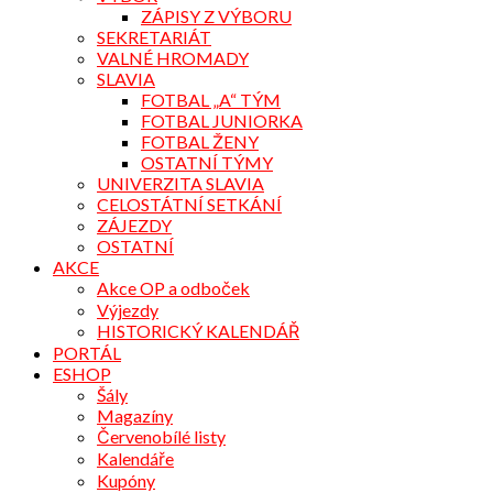
ZÁPISY Z VÝBORU
SEKRETARIÁT
VALNÉ HROMADY
SLAVIA
FOTBAL „A“ TÝM
FOTBAL JUNIORKA
FOTBAL ŽENY
OSTATNÍ TÝMY
UNIVERZITA SLAVIA
CELOSTÁTNÍ SETKÁNÍ
ZÁJEZDY
OSTATNÍ
AKCE
Akce OP a odboček
Výjezdy
HISTORICKÝ KALENDÁŘ
PORTÁL
ESHOP
Šály
Magazíny
Červenobílé listy
Kalendáře
Kupóny