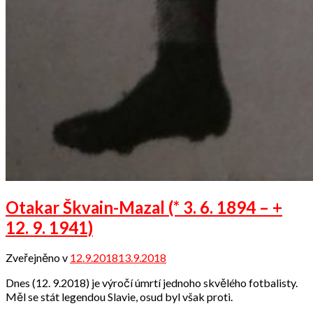
Otakar Škvain-Mazal (* 3. 6. 1894 – +
12. 9. 1941)
Zveřejněno v
12.9.2018
13.9.2018
od
Odbor
Dnes (12. 9.2018) je výročí úmrtí jednoho skvělého fotbalisty.
přátel
Měl se stát legendou Slavie, osud byl však proti.