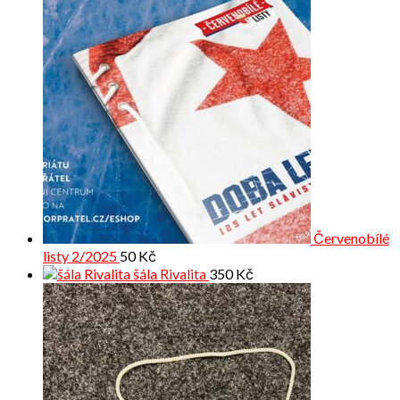
Červenobílé
listy 2/2025
50
Kč
šála Rivalita
350
Kč