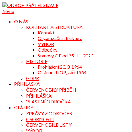
Přejdi
na
Menu
obsah
O NÁS
KONTAKT A STRUKTURA
Kontakt
Organizační struktura
VÝBOR
Odbočky
Stanovy OP od 25. 11. 2023
HISTORIE
Prohlášení 23. 3. 1964
O činnosti OP, září 1964
GDPR
PŘIHLÁŠKA
ČERVENOBÍLÝ PŘÍBĚH
PŘIHLÁŠKA
VLASTNÍ ODBOČKA
ČLÁNKY
ZPRÁVY Z ODBOČEK
OSOBNOSTI
ČERVENOBÍLÉ LISTY
VÝBOR