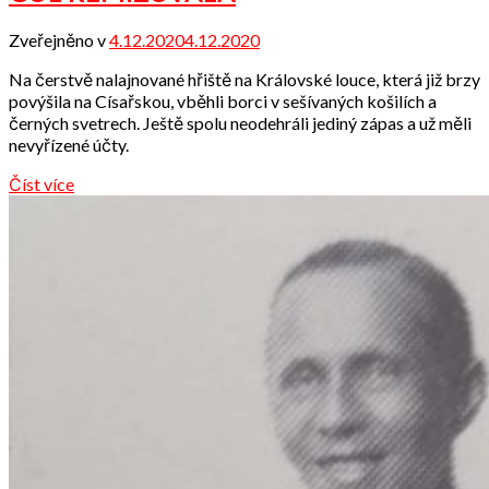
Zveřejněno v
4.12.2020
4.12.2020
od
Odbor
Na čerstvě nalajnované hřiště na Královské louce, která již brzy
přátel
povýšila na Císařskou, vběhli borci v sešívaných košilích a
černých svetrech. Ještě spolu neodehráli jediný zápas a už měli
nevyřízené účty.
Číst více