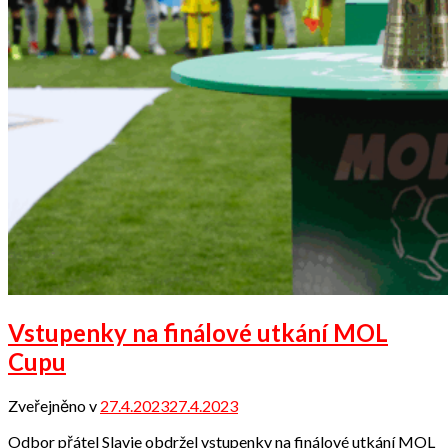
Vstupenky na finálové utkání MOL
Cupu
Zveřejněno v
27.4.2023
27.4.2023
od
Odbor
Odbor přátel Slavie obdržel vstupenky na finálové utkání MOL
přátel