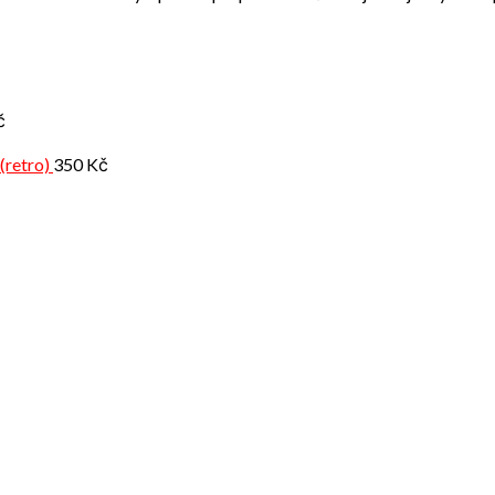
č
(retro)
350
Kč