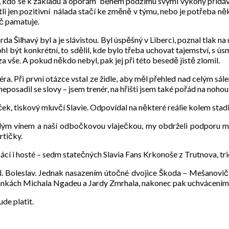
r, kdo se k základu a oporám během podzimu svými výkony přidává, 
Jestli jen pozitivní nálada stačí ke změně v týmu, nebo je potřeba ně
áč pamatuje.
a Šilhavý byl a je slávistou. Byl úspěšný v Liberci, poznal tlak n
ohl být konkrétní, to sdělil, kde bylo třeba uchovat tajemství, s 
za vše. A pokud někdo nebyl, pak jej při této besedě jistě zlomil.
éra. Při první otázce vstal ze židle, aby měl přehled nad celým sá
eposadil se slovy – jsem trenér, na hřišti jsem také pořád na noho
k, tiskový mluvčí Slavie. Odpovídal na některé reálie kolem stadi
ým vínem a naší odbočkovou vlaječkou, my obdrželi podporu mno
rtičky.
mácí i hosté – sedm statečných Slavia Fans Krkonoše z Trutnova, t
Ml. Boleslav. Jednak nasazením útočné dvojice Škoda – Mešanovi
brankách Michala Ngadeu a Jardy Zmrhala, nakonec pak uchvácením 
ude platit.