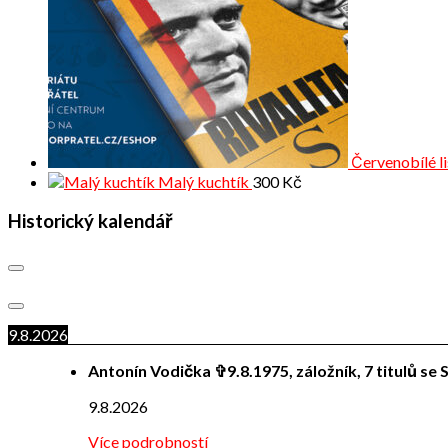
Červenobílé l
Malý kuchtík
300
Kč
Historický kalendář
9.8.2026
Antonín Vodička ✞9.8.1975, záložník, 7 titulů se S
9.8.2026
Více podrobností