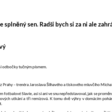
 splněný sen. Radši bych si za ni ale zahrá
avý
naší odbočky tučným písmem.
z Prahy – trenéra Jaroslava Šilhavého a tiskového mluvčího Micha
em fotbalové Slavie, asi si ani ve snu nepředstavoval, jak se promě
ových utkání a tři remízová. K tomu dvě výhry v domácím pohár
t.