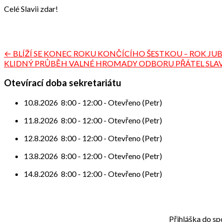
Celé Slavii zdar!
Navigace
← BLÍŽÍ SE KONEC ROKU KONČÍCÍHO ŠESTKOU – ROK JU
KLIDNÝ PRŮBĚH VALNÉ HROMADY ODBORU PŘÁTEL SLAV
pro
příspěvek
Otevírací doba sekretariátu
10.8.2026
8:00
-
12:00
-
Otevřeno (Petr)
11.8.2026
8:00
-
12:00
-
Otevřeno (Petr)
12.8.2026
8:00
-
12:00
-
Otevřeno (Petr)
13.8.2026
8:00
-
12:00
-
Otevřeno (Petr)
14.8.2026
8:00
-
12:00
-
Otevřeno (Petr)
Přihláška do sp