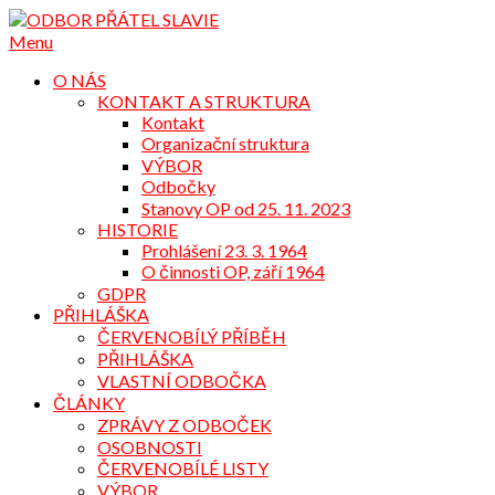
Přejdi
na
Menu
obsah
O NÁS
KONTAKT A STRUKTURA
Kontakt
Organizační struktura
VÝBOR
Odbočky
Stanovy OP od 25. 11. 2023
HISTORIE
Prohlášení 23. 3. 1964
O činnosti OP, září 1964
GDPR
PŘIHLÁŠKA
ČERVENOBÍLÝ PŘÍBĚH
PŘIHLÁŠKA
VLASTNÍ ODBOČKA
ČLÁNKY
ZPRÁVY Z ODBOČEK
OSOBNOSTI
ČERVENOBÍLÉ LISTY
VÝBOR