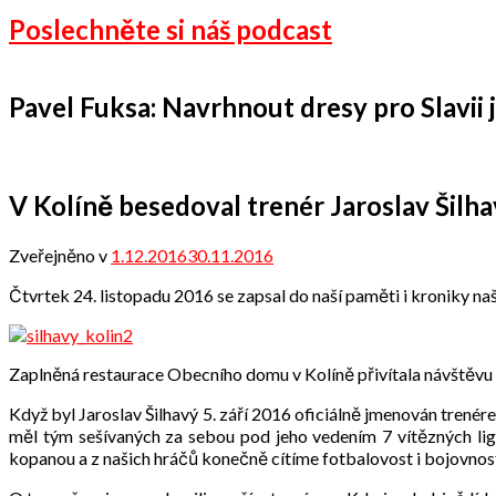
Poslechněte si náš podcast
Pavel Fuksa: Navrhnout dresy pro Slavii je
V Kolíně besedoval trenér Jaroslav Šilh
Zveřejněno v
1.12.2016
30.11.2016
od
Michael
Čtvrtek 24. listopadu 2016 se zapsal do naší paměti i kroniky 
Janáček
Zaplněná restaurace Obecního domu v Kolíně přivítala návštěvu 
Když byl Jaroslav Šilhavý 5. září 2016 oficiálně jmenován trenér
měl tým sešívaných za sebou pod jeho vedením 7 vítězných lig
kopanou a z našich hráčů konečně cítíme fotbalovost i bojovnos