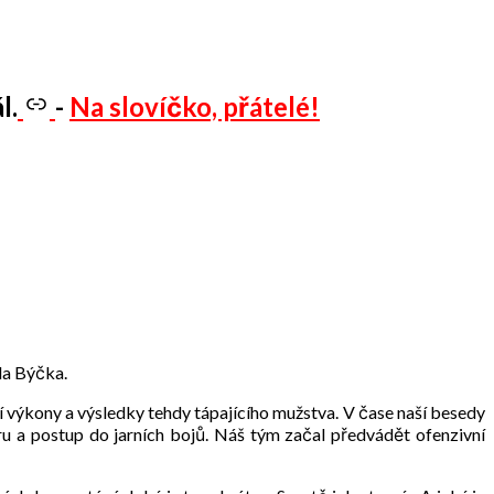
l.
-
Na slovíčko, přátelé!
la Býčka.
ní výkony a výsledky tehdy tápajícího mužstva. V čase naší besedy
u a postup do jarních bojů. Náš tým začal předvádět ofenzivní