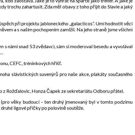
kdo zaostává. Jaké je to vyhrát na Spartě jako trenér. A jaké je
kdy trochu zahartusit. Zda měl obavy z toho přijít do Slavie a jaký
a úspěch při projektu jabloneckého „galacticos“. Umí hodnotit věci
úsměvem a s naším pochopením zamlžil. Na jeho straně jsme všichni
lem s námi snad 53 zvědavci, sám si moderoval besedu a vyvolával
u…
onu, CEFC, tréninkových hřišť.
ha slávistických suvenýrů pro naše akce, plakáty současného
rio z Rožďalovic, Honza Čapek ze sekretariátu Odboru přátel.
č (pro věky budoucí – ten druhý jmenovaný byl v tomto podzimu
druhé ligové příčky po polovině soutěže.