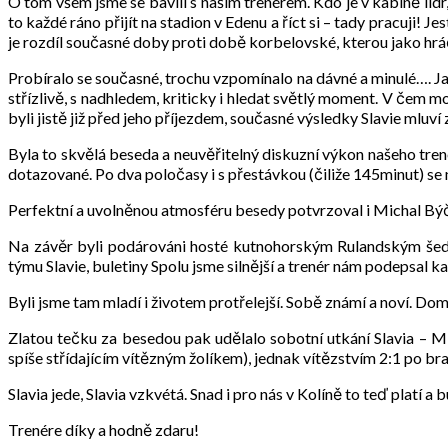
O tom všem jsme se bavili s naším trenérem. Kdo je v kabině líd
to každé ráno přijít na stadion v Edenu a říct si – tady pracuji! 
je rozdíl současné doby proti době korbelovské, kterou jako hr
Probíralo se současné, trochu vzpomínalo na dávné a minulé…. Jard
střízlivě, s nadhledem, kriticky i hledat světlý moment. V čem m
byli jistě již před jeho příjezdem, současné výsledky Slavie mluví 
Byla to skvělá beseda a neuvěřitelný diskuzní výkon našeho tren
dotazované. Po dva poločasy i s přestávkou (čiliže 145minut) se n
Perfektní a uvolněnou atmosféru besedy potvrzoval i Michal Býče
Na závěr byli podárováni hosté kutnohorským Rulandským šed
týmu Slavie, buletiny Spolu jsme silnější a trenér nám podepsal ka
Byli jsme tam mladí i životem protřelejší. Sobě známí a noví. Do
Zlatou tečku za besedou pak udělalo sobotní utkání Slavia – 
spíše střídajícím vítězným žolíkem), jednak vítězstvím 2:1 po 
Slavia jede, Slavia vzkvétá. Snad i pro nás v Kolíně to teď platí a b
Trenére díky a hodně zdaru!