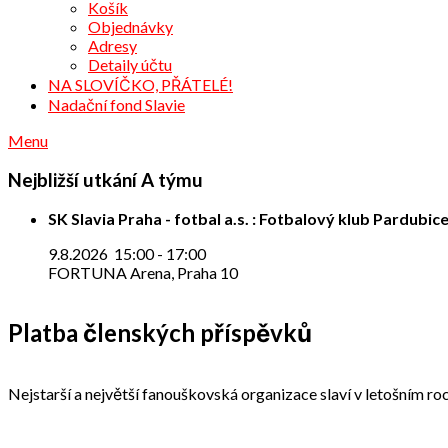
Košík
Objednávky
Adresy
Detaily účtu
NA SLOVÍČKO, PŘÁTELÉ!
Nadační fond Slavie
Menu
Nejbližší utkání A týmu
SK Slavia Praha - fotbal a.s. : Fotbalový klub Pardubice
9.8.2026
15:00
-
17:00
FORTUNA Arena, Praha 10
Platba členských příspěvků
Nejstarší a největší fanouškovská organizace slaví v letošním roc