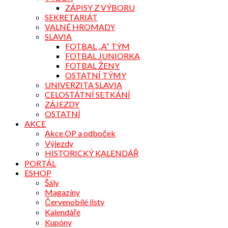
ZÁPISY Z VÝBORU
SEKRETARIÁT
VALNÉ HROMADY
SLAVIA
FOTBAL „A“ TÝM
FOTBAL JUNIORKA
FOTBAL ŽENY
OSTATNÍ TÝMY
UNIVERZITA SLAVIA
CELOSTÁTNÍ SETKÁNÍ
ZÁJEZDY
OSTATNÍ
AKCE
Akce OP a odboček
Výjezdy
HISTORICKÝ KALENDÁŘ
PORTÁL
ESHOP
Šály
Magazíny
Červenobílé listy
Kalendáře
Kupóny