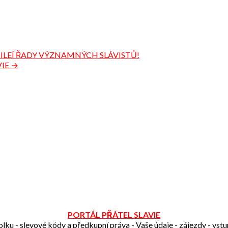
BILEÍ ŘADY VÝZNAMNÝCH SLÁVISTŮ!
IE →
PORTÁL PŘÁTEL SLAVIE
olku - slevové kódy a předkupní práva - Vaše údaje - zájezdy - vst