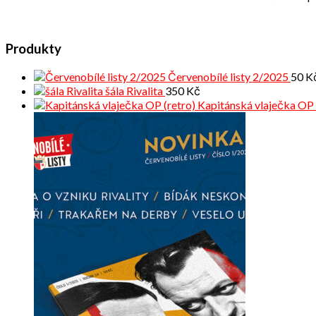
Produkty
Červenobílé listy 2/2025
50
K
šála Rivalita
350
Kč
Kapitánská vlaječka OP 