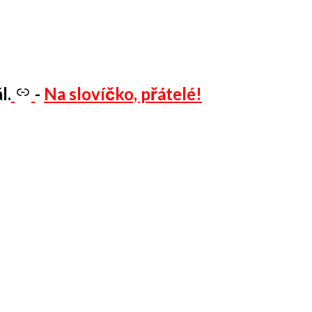
l.
-
Na slovíčko, přátelé!