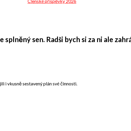
Členské příspěvky 2026
 splněný sen. Radši bych si za ni ale zahrá
li i vkusně sestavený plán své činnosti.