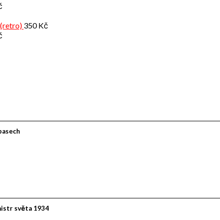
č
(retro)
350
Kč
č
ápasech
mistr světa 1934