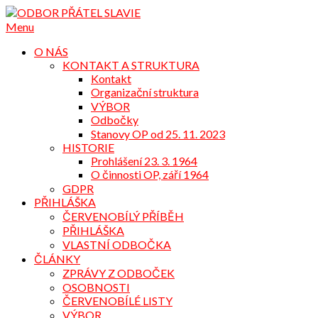
Přejdi
na
Menu
obsah
O NÁS
KONTAKT A STRUKTURA
Kontakt
Organizační struktura
VÝBOR
Odbočky
Stanovy OP od 25. 11. 2023
HISTORIE
Prohlášení 23. 3. 1964
O činnosti OP, září 1964
GDPR
PŘIHLÁŠKA
ČERVENOBÍLÝ PŘÍBĚH
PŘIHLÁŠKA
VLASTNÍ ODBOČKA
ČLÁNKY
ZPRÁVY Z ODBOČEK
OSOBNOSTI
ČERVENOBÍLÉ LISTY
VÝBOR