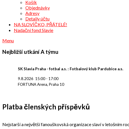
Košík
Objednávky
Adresy
Detaily účtu
NA SLOVÍČKO, PŘÁTELÉ!
Nadační fond Slavie
Menu
Nejbližší utkání A týmu
SK Slavia Praha - fotbal a.s. : Fotbalový klub Pardubice a.s.
9.8.2026
15:00
-
17:00
FORTUNA Arena, Praha 10
Platba členských příspěvků
Nejstarší a největší fanouškovská organizace slaví v letošním roc