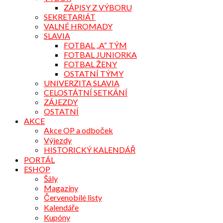
ZÁPISY Z VÝBORU
SEKRETARIÁT
VALNÉ HROMADY
SLAVIA
FOTBAL „A“ TÝM
FOTBAL JUNIORKA
FOTBAL ŽENY
OSTATNÍ TÝMY
UNIVERZITA SLAVIA
CELOSTÁTNÍ SETKÁNÍ
ZÁJEZDY
OSTATNÍ
AKCE
Akce OP a odboček
Výjezdy
HISTORICKÝ KALENDÁŘ
PORTÁL
ESHOP
Šály
Magazíny
Červenobílé listy
Kalendáře
Kupóny