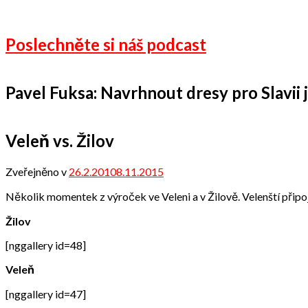
Poslechněte si náš podcast
Pavel Fuksa: Navrhnout dresy pro Slavii je
Veleň vs. Žilov
Zveřejněno v
26.2.2010
8.11.2015
od
admin
Několik momentek z výroček ve Veleni a v Žilově. Velenští připoji
Žilov
[nggallery id=48]
Veleň
[nggallery id=47]