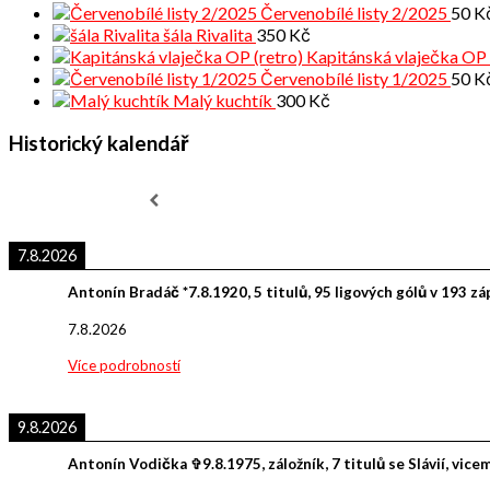
Červenobílé listy 2/2025
50
K
šála Rivalita
350
Kč
Kapitánská vlaječka OP 
Červenobílé listy 1/2025
50
K
Malý kuchtík
300
Kč
Historický kalendář
7.8.2026
Antonín Bradáč *7.8.1920, 5 titulů, 95 ligových gólů v 193 z
7.8.2026
Více podrobností
9.8.2026
Antonín Vodička ✞9.8.1975, záložník, 7 titulů se Slávií, vice