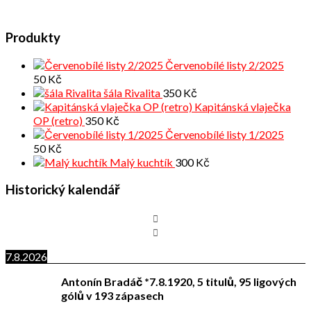
Produkty
Červenobílé listy 2/2025
50
Kč
šála Rivalita
350
Kč
Kapitánská vlaječka
OP (retro)
350
Kč
Červenobílé listy 1/2025
50
Kč
Malý kuchtík
300
Kč
Historický kalendář
7.8.2026
Antonín Bradáč *7.8.1920, 5 titulů, 95 ligových
gólů v 193 zápasech