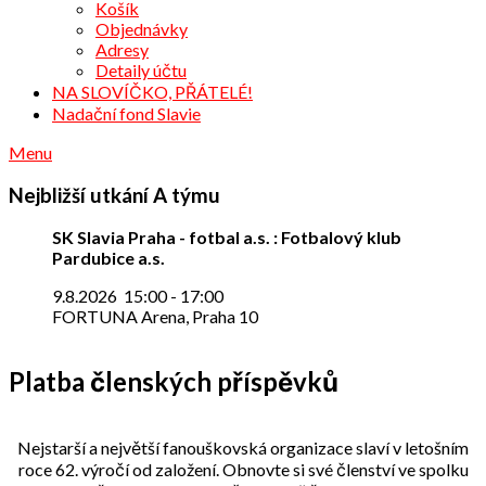
Košík
Objednávky
Adresy
Detaily účtu
NA SLOVÍČKO, PŘÁTELÉ!
Nadační fond Slavie
Menu
Nejbližší utkání A týmu
SK Slavia Praha - fotbal a.s. : Fotbalový klub
Pardubice a.s.
9.8.2026
15:00
-
17:00
FORTUNA Arena, Praha 10
Platba členských příspěvků
Nejstarší a největší fanouškovská organizace slaví v letošním
roce 62. výročí od založení. Obnovte si své členství ve spolku