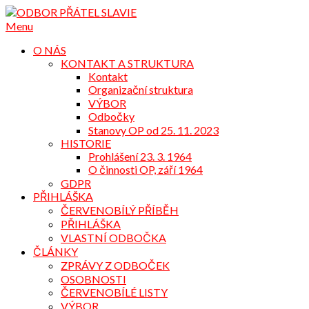
Přejdi
na
Menu
obsah
O NÁS
KONTAKT A STRUKTURA
Kontakt
Organizační struktura
VÝBOR
Odbočky
Stanovy OP od 25. 11. 2023
HISTORIE
Prohlášení 23. 3. 1964
O činnosti OP, září 1964
GDPR
PŘIHLÁŠKA
ČERVENOBÍLÝ PŘÍBĚH
PŘIHLÁŠKA
VLASTNÍ ODBOČKA
ČLÁNKY
ZPRÁVY Z ODBOČEK
OSOBNOSTI
ČERVENOBÍLÉ LISTY
VÝBOR