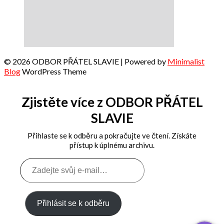
© 2026 ODBOR PŘÁTEL SLAVIE
| Powered by
Minimalist
Blog
WordPress Theme
Zjistěte více z ODBOR PŘÁTEL
SLAVIE
Přihlaste se k odběru a pokračujte ve čtení. Získáte
přístup k úplnému archivu.
Zadejte
svůj
e-
mail…
Přihlásit se k odběru