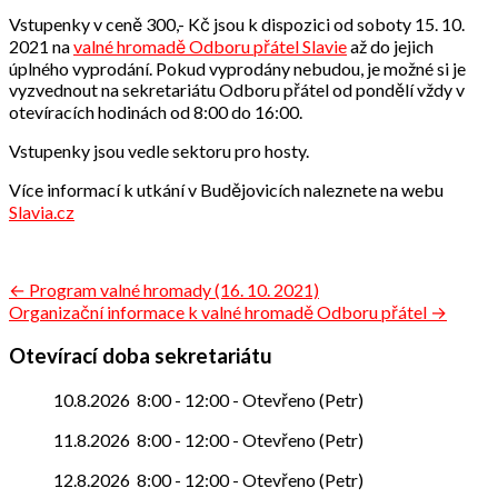
Vstupenky v ceně 300,- Kč jsou k dispozici od soboty 15. 10.
2021 na
valné hromadě Odboru přátel Slavie
až do jejich
úplného vyprodání. Pokud vyprodány nebudou, je možné si je
vyzvednout na sekretariátu Odboru přátel od pondělí vždy v
otevíracích hodinách od 8:00 do 16:00.
Vstupenky jsou vedle sektoru pro hosty.
Více informací k utkání v Budějovicích naleznete na webu
Slavia.cz
Navigace
← Program valné hromady (16. 10. 2021)
Organizační informace k valné hromadě Odboru přátel →
pro
příspěvek
Otevírací doba sekretariátu
10.8.2026
8:00
-
12:00
-
Otevřeno (Petr)
11.8.2026
8:00
-
12:00
-
Otevřeno (Petr)
12.8.2026
8:00
-
12:00
-
Otevřeno (Petr)