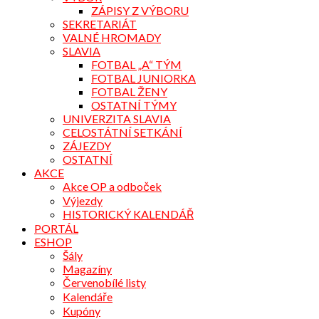
ZÁPISY Z VÝBORU
SEKRETARIÁT
VALNÉ HROMADY
SLAVIA
FOTBAL „A“ TÝM
FOTBAL JUNIORKA
FOTBAL ŽENY
OSTATNÍ TÝMY
UNIVERZITA SLAVIA
CELOSTÁTNÍ SETKÁNÍ
ZÁJEZDY
OSTATNÍ
AKCE
Akce OP a odboček
Výjezdy
HISTORICKÝ KALENDÁŘ
PORTÁL
ESHOP
Šály
Magazíny
Červenobílé listy
Kalendáře
Kupóny