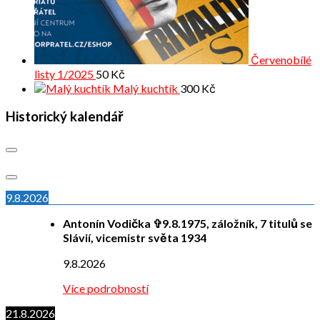
Červenobílé
listy 1/2025
50
Kč
Malý kuchtík
300
Kč
Historický kalendář
9.8.2026
Antonín Vodička ✞9.8.1975, záložník, 7 titulů se
Slávií, vicemistr světa 1934
9.8.2026
Více podrobností
21.8.2026