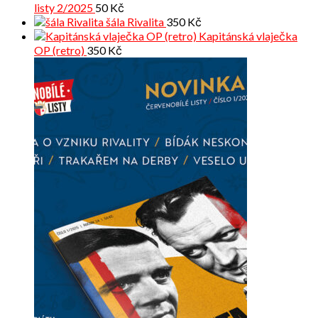
listy 2/2025
50
Kč
šála Rivalita
350
Kč
Kapitánská vlaječka
OP (retro)
350
Kč