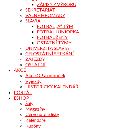
ZÁPISY Z VÝBORU
SEKRETARIÁT
VALNÉ HROMADY
SLAVIA
FOTBAL „A“ TÝM
FOTBAL JUNIORKA
FOTBAL ŽENY
OSTATNÍ TÝMY
UNIVERZITA SLAVIA
CELOSTÁTNÍ SETKÁNÍ
ZÁJEZDY
OSTATNÍ
AKCE
Akce OP a odboček
Výjezdy
HISTORICKÝ KALENDÁŘ
PORTÁL
ESHOP
Šály
Magazíny
Červenobílé listy
Kalendáře
Kupóny