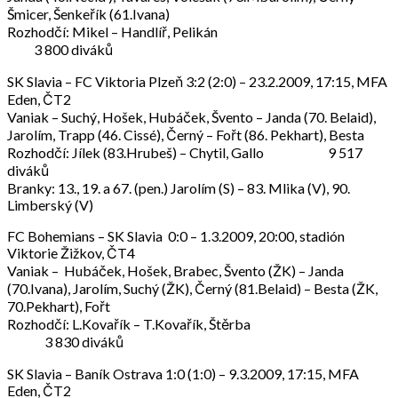
Šmicer, Šenkeřík (61.Ivana)
Rozhodčí: Mikel – Handlíř, Pelikán
3 800 diváků
SK Slavia – FC Viktoria Plzeň 3:2 (2:0) – 23.2.2009, 17:15, MFA
Eden, ČT2
Vaniak – Suchý, Hošek, Hubáček, Švento – Janda (70. Belaid),
Jarolím, Trapp (46. Cissé), Černý – Fořt (86. Pekhart), Besta
Rozhodčí: Jílek (83.Hrubeš) – Chytil, Gallo 9 517
diváků
Branky: 13., 19. a 67. (pen.) Jarolím (S) – 83. Mlika (V), 90.
Limberský (V)
FC Bohemians – SK Slavia 0:0 – 1.3.2009, 20:00, stadión
Viktorie Žižkov, ČT4
Vaniak – Hubáček, Hošek, Brabec, Švento (ŽK) – Janda
(70.Ivana), Jarolím, Suchý (ŽK), Černý (81.Belaid) – Besta (ŽK,
70.Pekhart), Fořt
Rozhodčí: L.Kovařík – T.Kovařík, Štěrba
3 830 diváků
SK Slavia – Baník Ostrava 1:0 (1:0) – 9.3.2009, 17:15, MFA
Eden, ČT2