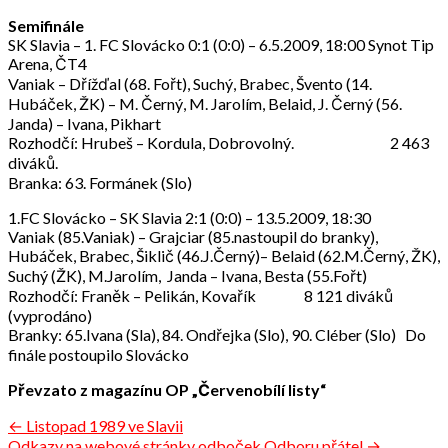
Semifinále
SK Slavia – 1. FC Slovácko 0:1 (0:0) – 6.5.2009, 18:00 Synot Tip
Arena, ČT4
Vaniak – Dřížďal (68. Fořt), Suchý, Brabec, Švento (14.
Hubáček, ŽK) – M. Černý, M. Jarolím, Belaid, J. Černý (56.
Janda) – Ivana, Pikhart
Rozhodčí: Hrubeš – Kordula, Dobrovolný. 2 463
diváků.
Branka: 63. Formánek (Slo)
1.FC Slovácko – SK Slavia 2:1 (0:0) – 13.5.2009, 18:30
Vaniak (85.Vaniak) – Grajciar (85.nastoupil do branky),
Hubáček, Brabec, Šiklič (46.J.Černý)– Belaid (62.M.Černý, ŽK),
Suchý (ŽK), M.Jarolím, Janda – Ivana, Besta (55.Fořt)
Rozhodčí: Franěk – Pelikán, Kovařík 8 121 diváků
(vyprodáno)
Branky: 65.Ivana (Sla), 84. Ondřejka (Slo), 90. Cléber (Slo) Do
finále postoupilo Slovácko
Převzato z magazínu OP „Červenobílí listy“
Navigace
← Listopad 1989 ve Slavii
Odkazy na webové stránky odboček Odboru přátel →