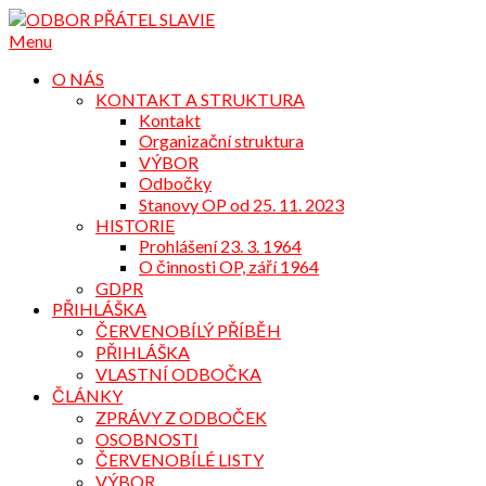
Přejdi
na
Menu
obsah
O NÁS
KONTAKT A STRUKTURA
Kontakt
Organizační struktura
VÝBOR
Odbočky
Stanovy OP od 25. 11. 2023
HISTORIE
Prohlášení 23. 3. 1964
O činnosti OP, září 1964
GDPR
PŘIHLÁŠKA
ČERVENOBÍLÝ PŘÍBĚH
PŘIHLÁŠKA
VLASTNÍ ODBOČKA
ČLÁNKY
ZPRÁVY Z ODBOČEK
OSOBNOSTI
ČERVENOBÍLÉ LISTY
VÝBOR