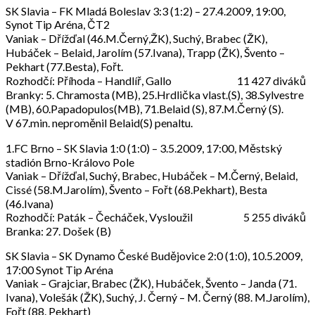
SK Slavia – FK Mladá Boleslav 3:3 (1:2) – 27.4.2009, 19:00,
Synot Tip Aréna, ČT2
Vaniak – Dřížďal (46.M.Černý,ŽK), Suchý, Brabec (ŽK),
Hubáček – Belaid, Jarolím (57.Ivana), Trapp (ŽK), Švento –
Pekhart (77.Besta), Fořt.
Rozhodčí: Příhoda – Handlíř, Gallo 11 427 diváků
Branky: 5. Chramosta (MB), 25.Hrdlička vlast.(S), 38.Sylvestre
(MB), 60.Papadopulos(MB), 71.Belaid (S), 87.M.Černý (S).
V 67.min. neproměnil Belaid(S) penaltu.
1.FC Brno – SK Slavia 1:0 (1:0) – 3.5.2009, 17:00, Městský
stadión Brno-Královo Pole
Vaniak – Dřížďal, Suchý, Brabec, Hubáček – M.Černý, Belaid,
Cissé (58.M.Jarolím), Švento – Fořt (68.Pekhart), Besta
(46.Ivana)
Rozhodčí: Paták – Čecháček, Vysloužil 5 255 diváků
Branka: 27. Došek (B)
SK Slavia – SK Dynamo České Budějovice 2:0 (1:0), 10.5.2009,
17:00 Synot Tip Aréna
Vaniak – Grajciar, Brabec (ŽK), Hubáček, Švento – Janda (71.
Ivana), Volešák (ŽK), Suchý, J. Černý – M. Černý (88. M.Jarolím),
Fořt (88. Pekhart)