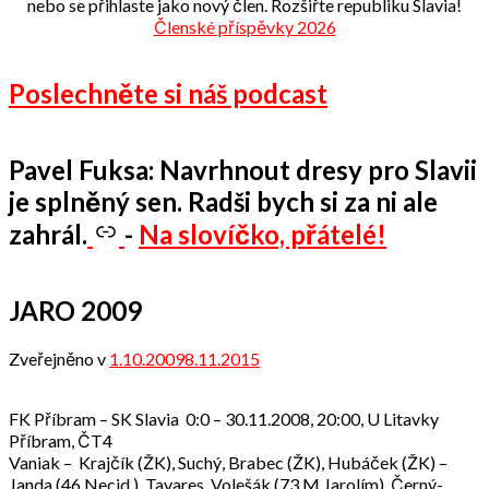
nebo se přihlaste jako nový člen. Rozšiřte republiku Slavia!
Členské příspěvky 2026
Poslechněte si náš podcast
Pavel Fuksa: Navrhnout dresy pro Slavii
je splněný sen. Radši bych si za ni ale
zahrál.
-
Na slovíčko, přátelé!
JARO 2009
Zveřejněno v
1.10.2009
8.11.2015
od
admin
FK Příbram – SK Slavia 0:0 – 30.11.2008, 20:00, U Litavky
Příbram, ČT4
Vaniak – Krajčík (ŽK), Suchý, Brabec (ŽK), Hubáček (ŽK) –
Janda (46.Necid ), Tavares, Volešák (73.M.Jarolím), Černý-