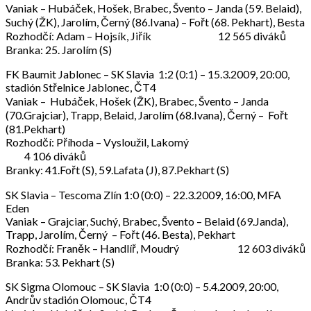
Vaniak – Hubáček, Hošek, Brabec, Švento – Janda (59. Belaid),
Suchý (ŽK), Jarolím, Černý (86.Ivana) – Fořt (68. Pekhart), Besta
Rozhodčí: Adam – Hojsík, Jiřík 12 565 diváků
Branka: 25. Jarolím (S)
FK Baumit Jablonec – SK Slavia 1:2 (0:1) – 15.3.2009, 20:00,
stadión Střelnice Jablonec, ČT4
Vaniak – Hubáček, Hošek (ŽK), Brabec, Švento – Janda
(70.Grajciar), Trapp, Belaid, Jarolím (68.Ivana), Černý – Fořt
(81.Pekhart)
Rozhodčí: Příhoda – Vysloužil, Lakomý
4 106 diváků
Branky: 41.Fořt (S), 59.Lafata (J), 87.Pekhart (S)
SK Slavia – Tescoma Zlín 1:0 (0:0) – 22.3.2009, 16:00, MFA
Eden
Vaniak – Grajciar, Suchý, Brabec, Švento – Belaid (69.Janda),
Trapp, Jarolím, Černý – Fořt (46. Besta), Pekhart
Rozhodčí: Franěk – Handlíř, Moudrý 12 603 diváků
Branka: 53. Pekhart (S)
SK Sigma Olomouc – SK Slavia 1:0 (0:0) – 5.4.2009, 20:00,
Andrův stadión Olomouc, ČT4