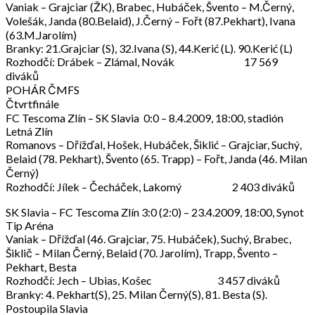
Vaniak – Grajciar (ŽK), Brabec, Hubáček, Švento – M.Černý,
Volešák, Janda (80.Belaid), J.Černý – Fořt (87.Pekhart), Ivana
(63.M.Jarolím)
Branky: 21.Grajciar (S), 32.Ivana (S), 44.Kerić (L). 90.Kerić (L)
Rozhodčí: Drábek – Zlámal, Novák 17 569
diváků
POHÁR ČMFS
Čtvrtfinále
FC Tescoma Zlín – SK Slavia 0:0 – 8.4.2009, 18:00, stadión
Letná Zlín
Romanovs – Dřížďal, Hošek, Hubáček, Šiklić – Grajciar, Suchý,
Belaid (78. Pekhart), Švento (65. Trapp) – Fořt, Janda (46. Milan
Černý)
Rozhodčí: Jílek – Čecháček, Lakomý 2 403 diváků
SK Slavia – FC Tescoma Zlín 3:0 (2:0) – 23.4.2009, 18:00, Synot
Tip Aréna
Vaniak – Dřížďal (46. Grajciar, 75. Hubáček), Suchý, Brabec,
Šiklič – Milan Černý, Belaid (70. Jarolím), Trapp, Švento –
Pekhart, Besta
Rozhodčí: Jech – Ubias, Košec 3 457 diváků
Branky: 4. Pekhart(S), 25. Milan Černý(S), 81. Besta (S).
Postoupila Slavia