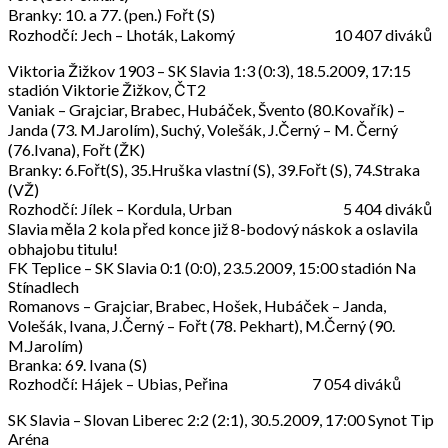
Branky: 10. a 77. (pen.) Fořt (S)
Rozhodčí: Jech – Lhoták, Lakomý 10 407 diváků
Viktoria Žižkov 1903 – SK Slavia 1:3 (0:3), 18.5.2009, 17:15
stadión Viktorie Žižkov, ČT2
Vaniak – Grajciar, Brabec, Hubáček, Švento (80.Kovařík) –
Janda (73. M.Jarolím), Suchý, Volešák, J.Černý – M. Černý
(76.Ivana), Fořt (ŽK)
Branky: 6.Fořt(S), 35.Hruška vlastní (S), 39.Fořt (S), 74.Straka
(VŽ)
Rozhodčí: Jílek – Kordula, Urban 5 404 diváků
Slavia měla 2 kola před konce již 8-bodový náskok a oslavila
obhajobu titulu!
FK Teplice – SK Slavia 0:1 (0:0), 23.5.2009, 15:00 stadión Na
Stínadlech
Romanovs – Grajciar, Brabec, Hošek, Hubáček – Janda,
Volešák, Ivana, J.Černý – Fořt (78. Pekhart), M.Černý (90.
M.Jarolím)
Branka: 69. Ivana (S)
Rozhodčí: Hájek – Ubias, Peřina 7 054 diváků
SK Slavia – Slovan Liberec 2:2 (2:1), 30.5.2009, 17:00 Synot Tip
Aréna