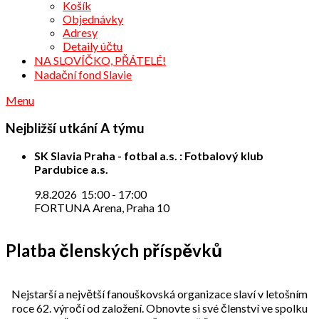
Košík
Objednávky
Adresy
Detaily účtu
NA SLOVÍČKO, PŘÁTELÉ!
Nadační fond Slavie
Menu
Nejbližší utkání A týmu
SK Slavia Praha - fotbal a.s. : Fotbalový klub
Pardubice a.s.
9.8.2026
15:00
-
17:00
FORTUNA Arena, Praha 10
Platba členských příspěvků
Nejstarší a největší fanouškovská organizace slaví v letošním
roce 62. výročí od založení. Obnovte si své členství ve spolku