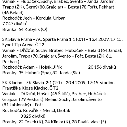
Vaniak – Hubáček, Suchý, Brabec, Švento – Janda, Jarolím,
Trapp (ŽK), Černý (88.Grajciar) – Besta (78.Fořt), Pekhart
(46.Belaid)
Rozhodčí: Jech – Kordula, Urban
7 047 diváků
Branka: 64.Kobylík (O)
SK Slavia Praha – AC Sparta Praha 1:1 (0:1) – 13.4.2009, 17:15,
Synot Tip Aréna, ČT2
Vaniak – Dřížďal, Suchý, Brabec, Hubáček – Belaid (64.Janda),
Jarolím, Trapp (78.Grajciar), Švento – Fořt, Besta (ŽK, 61.
Pekhart)
Rozhodčí: Adam – Hojsík, Jiřík 20 156 diváků
Branky: 35. Hubník (Spa), 82. Janda (Sla)
SK Kladno – SK Slavia 2:1 (2:1) – 20.4.2009, 17:15, stadión
Františka Kloze Kladno, ČT2
Vaniak – Dřížďal, Hošek (45.Šiklić), Brabec, Hubáček –
Grajciar (29.Pekhart), Belaid, Suchý, Jarolím, Švento
(81.Jablonský) – Fořt
Rozhodčí: Kovařík – Mencl, Lhoták
3 825 diváků
Branky: 22.Drsek (K), 24.Klinka (K), 28.Pavlík vlast.(S)