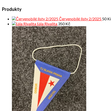
Produkty
Červenobílé listy 2/2025
50
K
šála Rivalita
350
Kč