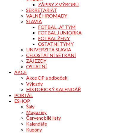
ZÁPISY Z VÝBORU
SEKRETARIÁT
VALNÉ HROMADY
SLAVIA
FOTBAL „A“ TÝM
FOTBAL JUNIORKA
FOTBAL ŽENY
OSTATNÍ TÝMY
UNIVERZITA SLAVIA
CELOSTÁTNÍ SETKÁNÍ
ZÁJEZDY
OSTATNÍ
AKCE
Akce OP a odboček
Výjezdy
HISTORICKÝ KALENDÁŘ
PORTÁL
ESHOP
Šály
Magazíny
Červenobílé listy
Kalendáře
Kupóny