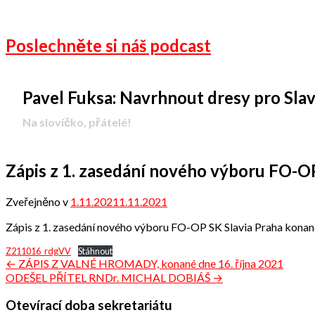
Poslechněte si náš podcast
Pavel Fuksa: Navrhnout dresy pro Slavii 
-
Na slovíčko, přátelé!
Zápis z 1. zasedání nového výboru FO-O
Zveřejněno v
1.11.2021
1.11.2021
od
Odbor
Zápis z 1. zasedání nového výboru FO-OP SK Slavia Praha konané
přátel
Z211016_rdgVV
Stáhnout
Navigace
← ZÁPIS Z VALNÉ HROMADY, konané dne 16. října 2021
ODEŠEL PŘÍTEL RNDr. MICHAL DOBIÁŠ →
pro
příspěvek
Otevírací doba sekretariátu