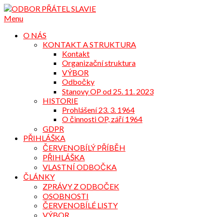
Přejdi
na
Menu
obsah
O NÁS
KONTAKT A STRUKTURA
Kontakt
Organizační struktura
VÝBOR
Odbočky
Stanovy OP od 25. 11. 2023
HISTORIE
Prohlášení 23. 3. 1964
O činnosti OP, září 1964
GDPR
PŘIHLÁŠKA
ČERVENOBÍLÝ PŘÍBĚH
PŘIHLÁŠKA
VLASTNÍ ODBOČKA
ČLÁNKY
ZPRÁVY Z ODBOČEK
OSOBNOSTI
ČERVENOBÍLÉ LISTY
VÝBOR