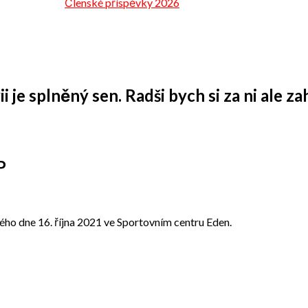
Členské příspěvky 2026
je splněný sen. Radši bych si za ni ale zah
P
ho dne 16. října 2021 ve Sportovním centru Eden.