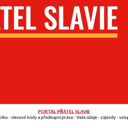
PORTÁL PŘÁTEL SLAVIE
olku - slevové kódy a předkupní práva - Vaše údaje - zájezdy - vst