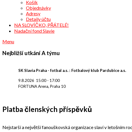
Košík
Objednávky
Adresy
Detaily účtu
NA SLOVÍČKO, PŘÁTELÉ!
Nadační fond Slavie
Menu
Nejbližší utkání A týmu
SK Slavia Praha - fotbal a.s. : Fotbalový klub Pardubice a.s.
9.8.2026
15:00
-
17:00
FORTUNA Arena, Praha 10
Platba členských příspěvků
Nejstarší a největší fanouškovská organizace slaví v letošním roc